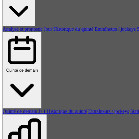
Analyse et pronostic
Jour
Historique du quinté
Entraîneurs / jockeys
S
Quinté de demain
Quinté de demain
J+1
Historique du quinté
Entraîneurs / jockeys
Stat