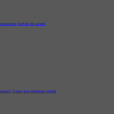
tatistiques
Arrivée du quinté
istiques
Toutes nos rubriques quinté