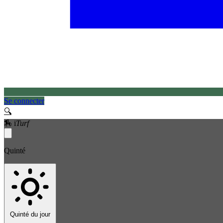
Se connecter
🔍
🏇
i
Turf
Quinté
Quinté du jour