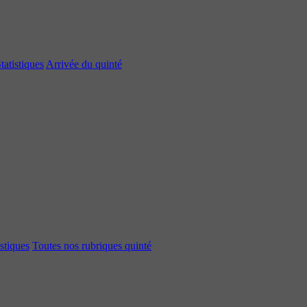
tatistiques
Arrivée du quinté
istiques
Toutes nos rubriques quinté