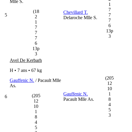
Mlle S.
1
7
(18
Chevillard T.
5
7
2
Delaroche Mlle S.
7
1
6
7
13p
7
3
7
6
13p
3
Avel De Kerbarh
H • 7 ans •
67 kg
(205
Gauffenic N.
/ Pacault Mlle
12
As.
10
Gauffenic N.
1
(205
6
Pacault Mlle As.
8
12
4
10
5
1
3
8
4
5