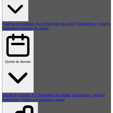
Analyse et pronostic
Jour
Historique du quinté
Entraîneurs / jockeys
Statistiques
Arrivée du quinté
Quinté de demain
Quinté de demain
J+1
Historique du quinté
Entraîneurs / jockeys
Statistiques
Toutes nos rubriques quinté