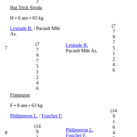
3
Hat Trick Sivola
H • 6 ans •
65 kg
(7
Lestrade B.
/ Pacault Mlle
7
As.
9
7
(7
Lestrade B.
7
5
7
Pacault Mlle As.
1
9
2
7
4
5
6
1
2
4
6
Frimousse
F • 8 ans •
63 kg
(14
Philipperon L.
/
Foucher F.
9
1
(14
6
Philipperon L.
9
8
4
Foucher F.