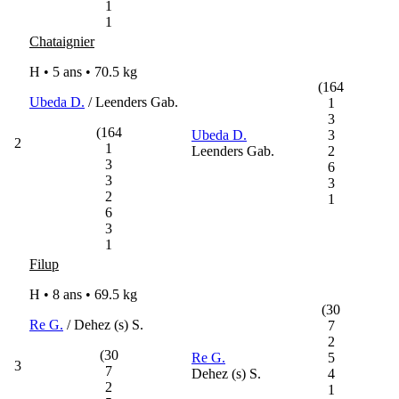
1
1
Chataignier
H • 5 ans •
70.5 kg
(164
Ubeda D.
/ Leenders Gab.
1
3
(164
Ubeda D.
3
2
1
Leenders Gab.
2
3
6
3
3
2
1
6
3
1
Filup
H • 8 ans •
69.5 kg
(30
Re G.
/ Dehez (s) S.
7
2
(30
Re G.
5
3
7
Dehez (s) S.
4
2
1