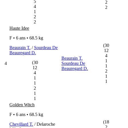
5
2
4
2
1
2
2
Haute Idee
F • 6 ans •
68.5 kg
(30
Beaurain T.
/
Sourdeau De
12
Beauregard D.
4
Beaurain T.
1
(30
4
Sourdeau De
1
12
Beauregard D.
2
4
1
1
1
1
2
1
1
Golden Witch
F • 6 ans •
68.5 kg
(18
Chevillard T.
/ Delaroche
2