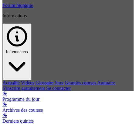
Forum hippique
Informations
Informations
Actualité
Vidéos
Glossaire
Jeux
Grandes courses
Annuaire
S'inscrire gratuitement
Se connecter
🏇
Programme du jour
🏇
Archives des courses
🏇
Derniers quintés