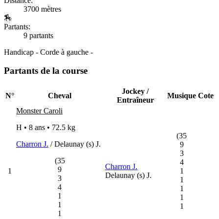
Distance:
3700 mètres
🏇
Partants:
9 partants
Handicap - Corde à gauche -
Partants de la course
Jockey /
N°
Cheval
Musique
Cote
Entraîneur
Monster Caroli
H • 8 ans •
72.5 kg
(35
Charron J.
/ Delaunay (s) J.
9
3
(35
4
Charron J.
9
1
1
Delaunay (s) J.
3
1
4
1
1
1
1
1
1