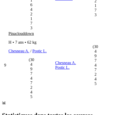
1
2
6
1
4
7
2
3
1
7
3
Pinaclouddown
H • 7 ans •
62 kg
(30
Chesneau A.
/
Postic L.
4
9
(30
7
Chesneau A.
4
9
4
Postic L.
9
7
7
2
4
4
7
5
2
4
5
📊