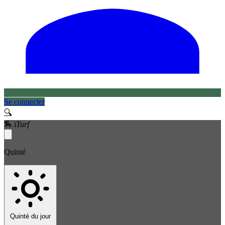
Se connecter
🔍
🏇
i
Turf
Quinté
Quinté du jour