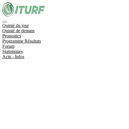
Quinté du jour
Quinté de demain
Pronostics
Programme Résultats
Forum
Statistiques
Actu - Infos