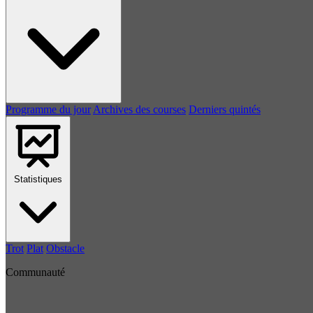
Programme du jour
Archives des courses
Derniers quintés
Statistiques
Trot
Plat
Obstacle
Communauté