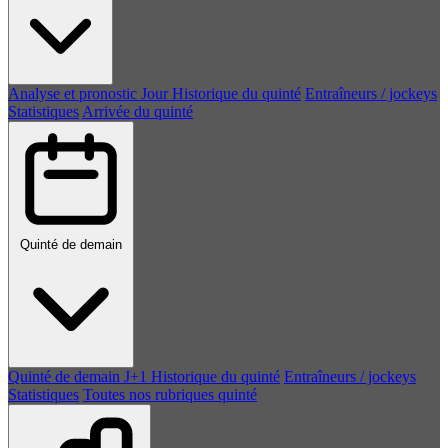
Analyse et pronostic
Jour
Historique du quinté
Entraîneurs / jockeys
Statistiques
Arrivée du quinté
Quinté de demain
Quinté de demain
J+1
Historique du quinté
Entraîneurs / jockeys
Statistiques
Toutes nos rubriques quinté