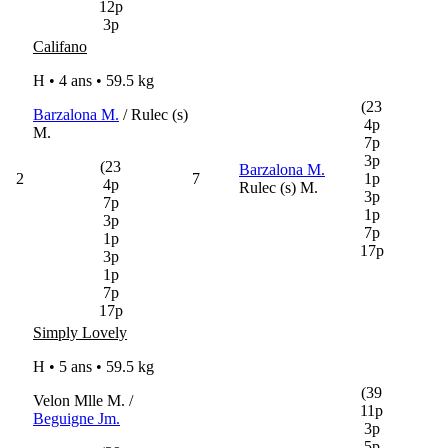
12p
3p
Califano
H • 4 ans •
59.5 kg
(23
Barzalona M.
/ Rulec (s)
4p
M.
7p
3p
(23
Barzalona M.
2
7
1p
4p
Rulec (s) M.
3p
7p
1p
3p
7p
1p
17p
3p
1p
7p
17p
Simply Lovely
H • 5 ans •
59.5 kg
(39
Velon Mlle M. /
11p
Beguigne Jm.
3p
5p