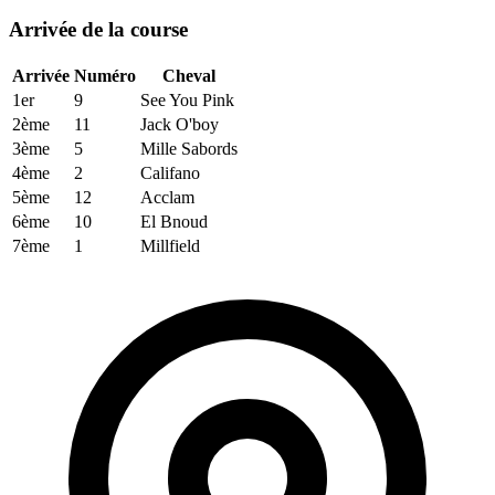
Arrivée de la course
Arrivée
Numéro
Cheval
1er
9
See You Pink
2ème
11
Jack O'boy
3ème
5
Mille Sabords
4ème
2
Califano
5ème
12
Acclam
6ème
10
El Bnoud
7ème
1
Millfield