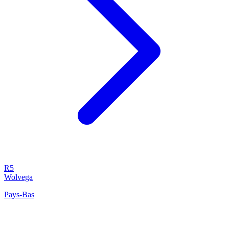
R5
Wolvega
Pays-Bas