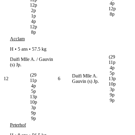
4p
12p
12p
2p
8p
1p
4p
12p
8p
Acclam
H • 5 ans •
57.5 kg
(29
Daifi Mlle A. / Gauvin
11p
(s) Jp.
4p
5p
(29
Daifi Mlle A.
12
6
13p
11p
Gauvin (s) Jp.
10p
4p
3p
5p
9p
13p
9p
10p
3p
9p
9p
Peterhof