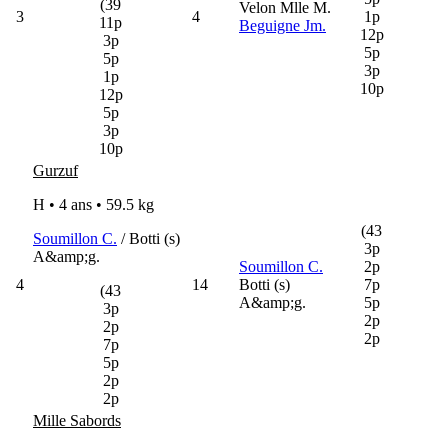
(39
Velon Mlle M.
3
4
1p
11p
Beguigne Jm.
12p
3p
5p
5p
3p
1p
10p
12p
5p
3p
10p
Gurzuf
H • 4 ans •
59.5 kg
(43
Soumillon C.
/ Botti (s)
3p
A&amp;g.
Soumillon C.
2p
4
14
Botti (s)
7p
(43
A&amp;g.
5p
3p
2p
2p
2p
7p
5p
2p
2p
Mille Sabords