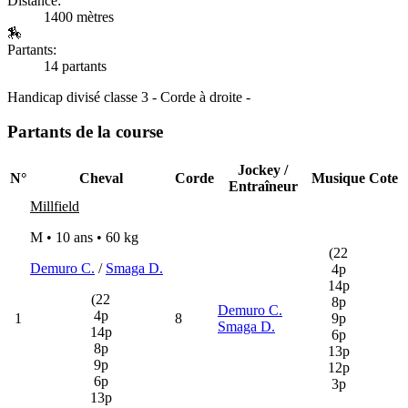
Distance:
1400 mètres
🏇
Partants:
14 partants
Handicap divisé classe 3 - Corde à droite -
Partants de la course
Jockey /
N°
Cheval
Corde
Musique
Cote
Entraîneur
Millfield
M • 10 ans •
60 kg
(22
Demuro C.
/
Smaga D.
4p
14p
(22
8p
Demuro C.
4p
1
8
9p
Smaga D.
14p
6p
8p
13p
9p
12p
6p
3p
13p