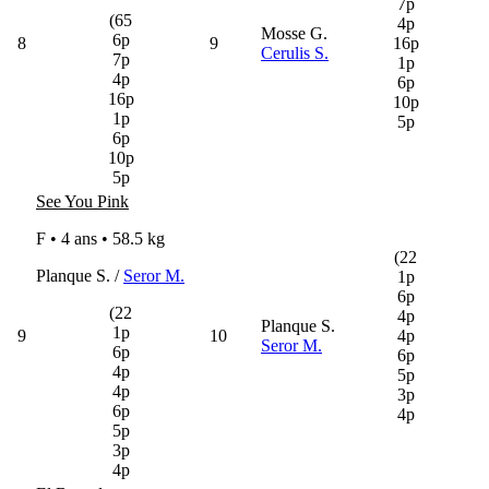
7p
(65
4p
Mosse G.
6p
8
9
16p
Cerulis S.
7p
1p
4p
6p
16p
10p
1p
5p
6p
10p
5p
See You Pink
F • 4 ans •
58.5 kg
(22
Planque S. /
Seror M.
1p
6p
(22
4p
Planque S.
1p
9
10
4p
Seror M.
6p
6p
4p
5p
4p
3p
6p
4p
5p
3p
4p