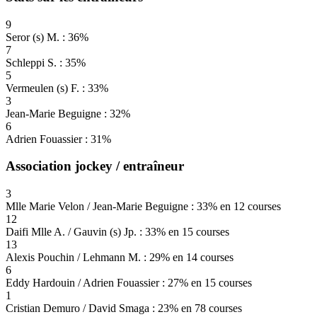
9
Seror (s) M. : 36%
7
Schleppi S. : 35%
5
Vermeulen (s) F. : 33%
3
Jean-Marie Beguigne : 32%
6
Adrien Fouassier : 31%
Association jockey / entraîneur
3
Mlle Marie Velon / Jean-Marie Beguigne : 33% en 12 courses
12
Daifi Mlle A. / Gauvin (s) Jp. : 33% en 15 courses
13
Alexis Pouchin / Lehmann M. : 29% en 14 courses
6
Eddy Hardouin / Adrien Fouassier : 27% en 15 courses
1
Cristian Demuro / David Smaga : 23% en 78 courses