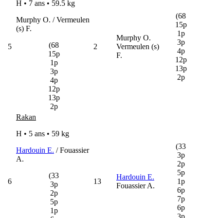
H • 7 ans •
59.5 kg
(68
Murphy O. / Vermeulen
15p
(s) F.
1p
Murphy O.
3p
(68
5
2
Vermeulen (s)
4p
15p
F.
12p
1p
13p
3p
2p
4p
12p
13p
2p
Rakan
H • 5 ans •
59 kg
(33
Hardouin E.
/ Fouassier
3p
A.
2p
5p
(33
Hardouin E.
6
13
1p
3p
Fouassier A.
6p
2p
7p
5p
6p
1p
3p