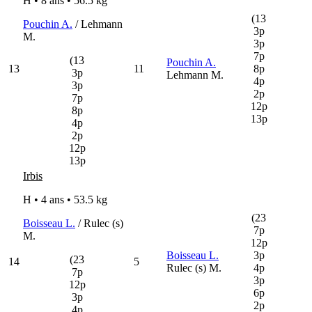
H • 8 ans •
56.5 kg
(13
Pouchin A.
/ Lehmann
3p
M.
3p
7p
(13
Pouchin A.
13
11
8p
3p
Lehmann M.
4p
3p
2p
7p
12p
8p
13p
4p
2p
12p
13p
Irbis
H • 4 ans •
53.5 kg
(23
Boisseau L.
/ Rulec (s)
7p
M.
12p
Boisseau L.
3p
(23
14
5
Rulec (s) M.
4p
7p
3p
12p
6p
3p
2p
4p