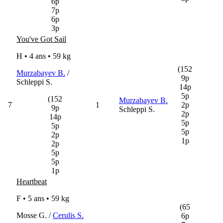
6p
7p
6p
3p
You've Got Sail
H • 4 ans •
59 kg
(152
Murzabayev B.
/
9p
Schleppi S.
14p
5p
(152
Murzabayev B.
7
1
2p
9p
Schleppi S.
2p
14p
5p
5p
5p
2p
1p
2p
5p
5p
1p
Heartbeat
F • 5 ans •
59 kg
(65
Mosse G. /
Cerulis S.
6p