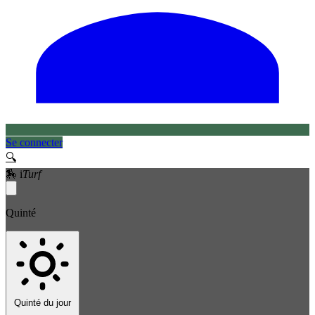
Se connecter
🔍
🏇
i
Turf
Quinté
Quinté du jour