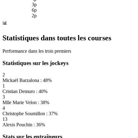
3p
6p
2p
📊
Statistiques dans toutes les courses
Performance dans les trois premiers
Statistiques sur les jockeys
2
Mickaël Barzalona : 48%
1
Cristian Demuro : 40%
3
Mlle Marie Velon : 38%
4
Christophe Soumillon : 37%
13
Alexis Pouchin : 36%
Stats sur les entraîneurs