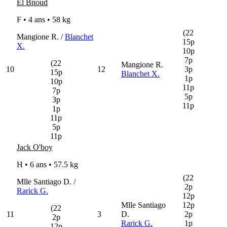
El Bnoud
F • 4 ans •
58 kg
(22
Mangione R. /
Blanchet
15p
X.
10p
7p
(22
Mangione R.
10
12
3p
15p
Blanchet X.
1p
10p
11p
7p
5p
3p
11p
1p
11p
5p
11p
Jack O'boy
H • 6 ans •
57.5 kg
(22
Mlle Santiago D. /
2p
Rarick G.
12p
Mlle Santiago
12p
(22
11
3
D.
2p
2p
Rarick G.
1p
12p