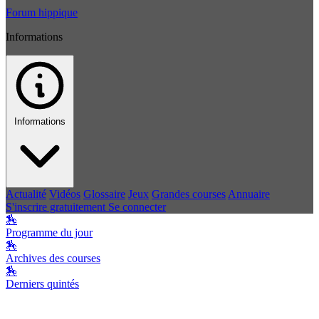
Forum hippique
Informations
Informations
Actualité
Vidéos
Glossaire
Jeux
Grandes courses
Annuaire
S'inscrire gratuitement
Se connecter
🏇
Programme du jour
🏇
Archives des courses
🏇
Derniers quintés