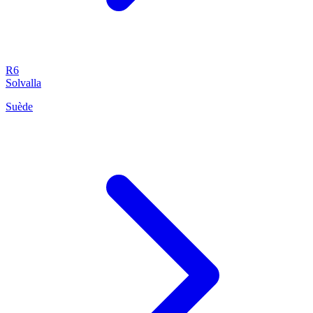
R6
Solvalla
Suède