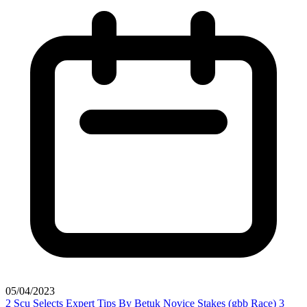
05/04/2023
2
Scu Selects Expert Tips By Betuk Novice Stakes (gbb Race)
3