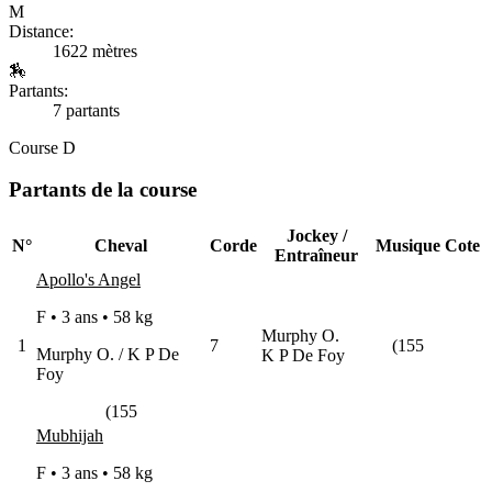
M
Distance:
1622 mètres
🏇
Partants:
7 partants
Course D
Partants de la course
Jockey /
N°
Cheval
Corde
Musique
Cote
Entraîneur
Apollo's Angel
F • 3 ans •
58 kg
Murphy O.
1
7
(155
Murphy O. / K P De
K P De Foy
Foy
(155
Mubhijah
F • 3 ans •
58 kg