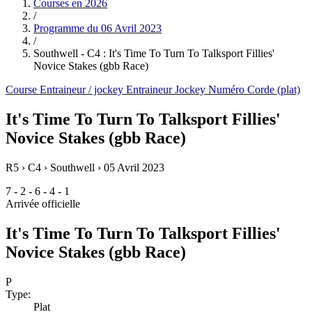
Courses en
2026
/
Programme du
06 Avril 2023
/
Southwell - C4 : It's Time To Turn To Talksport Fillies'
Novice Stakes (gbb Race)
Course
Entraineur / jockey
Entraineur
Jockey
Numéro
Corde (plat)
It's Time To Turn To Talksport Fillies'
Novice Stakes (gbb Race)
R5 › C4 › Southwell ›
05 Avril 2023
7 - 2 - 6 - 4 - 1
Arrivée officielle
It's Time To Turn To Talksport Fillies'
Novice Stakes (gbb Race)
P
Type:
Plat