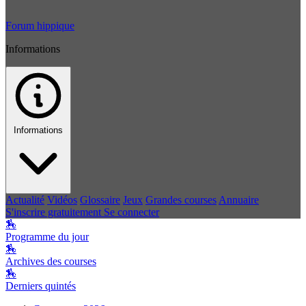
Forum hippique
Informations
Informations
Actualité
Vidéos
Glossaire
Jeux
Grandes courses
Annuaire
S'inscrire gratuitement
Se connecter
🏇
Programme du jour
🏇
Archives des courses
🏇
Derniers quintés