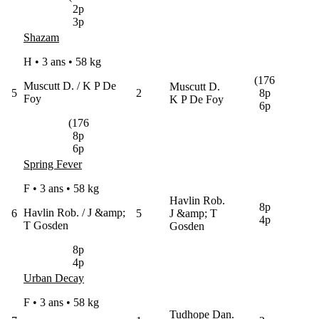
2p
3p
Shazam
H • 3 ans •
58 kg
(176
Muscutt D. / K P De
Muscutt D.
5
2
8p
Foy
K P De Foy
6p
(176
8p
6p
Spring Fever
F • 3 ans •
58 kg
Havlin Rob.
8p
Havlin Rob. / J &amp;
6
5
J &amp; T
4p
T Gosden
Gosden
8p
4p
Urban Decay
F • 3 ans •
58 kg
Tudhope Dan.