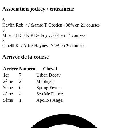
Association jockey / entraîneur
6
Havlin Rob. / J &amp; T Gosden : 38% en 21 courses
5
Muscutt D. / K P De Foy : 36% en 14 courses
3
O'neill K. / Alice Haynes : 35% en 26 courses
Arrivée de la course
Arrivée
Numéro
Cheval
1er
7
Urban Decay
2ème
2
Mubhijah
3ème
6
Spring Fever
4ème
4
Sea Me Dance
5ème
1
Apollo's Angel