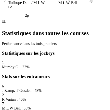
7
1
2p
Tudhope Dan. / M L W
M L W Bell
Bell
2p
📊
Statistiques dans toutes les courses
Performance dans les trois premiers
Statistiques sur les jockeys
1
Murphy O. : 33%
Stats sur les entraîneurs
6
J &amp; T Gosden : 48%
2
R Varian : 46%
7
M L W Bell : 33%