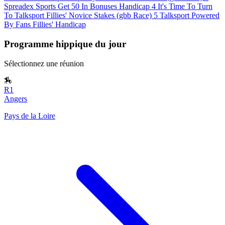
Spreadex Sports Get 50 In Bonuses Handicap
4
It's Time To Turn
To Talksport Fillies' Novice Stakes (gbb Race)
5
Talksport Powered
By Fans Fillies' Handicap
Programme hippique du jour
Sélectionnez une réunion
🏇
R1
Angers
Pays de la Loire