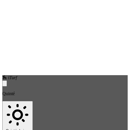
🏇
i
Turf
Quinté