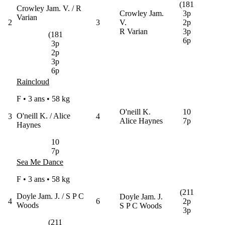
(181
Crowley Jam. V. / R
Crowley Jam.
3p
Varian
2
3
V.
2p
R Varian
3p
(181
6p
3p
2p
3p
6p
Raincloud
F • 3 ans •
58 kg
O'neill K.
10
O'neill K. / Alice
3
4
Alice Haynes
7p
Haynes
10
7p
Sea Me Dance
F • 3 ans •
58 kg
(211
Doyle Jam. J. / S P C
Doyle Jam. J.
4
6
2p
Woods
S P C Woods
3p
(211