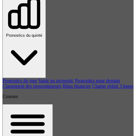
Pronostics du quinté
Pronostics du jour
Saisir un pronostic
Pronostics pour demain
Classement des pronostiqueurs
Bilan financier
Champ réduit 3 bases
Courses