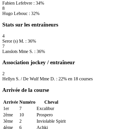
Fabien Lefebvre : 34%
8
Hugo Lebouc : 32%
Stats sur les entraîneurs
4
Seror (s) M. : 36%
7
Lanslots Mme S. : 36%
Association jockey / entraîneur
2
Hellyn S. / De Wulf Mme D. : 22% en 18 courses
Arrivée de la course
Arrivée
Numéro
Cheval
1er
7
Excalibur
2ème
10
Prospero
3ème
2
Inviolable Spirit
4ème
6
Achki