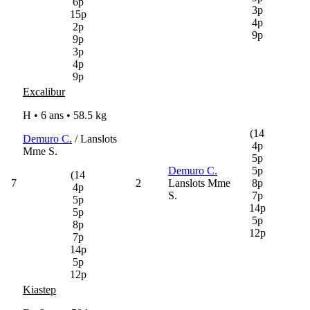
6p
3p
15p
4p
2p
9p
9p
3p
4p
9p
Excalibur
H • 6 ans •
58.5 kg
(14
Demuro C.
/ Lanslots
4p
Mme S.
5p
Demuro C.
5p
(14
7
2
Lanslots Mme
8p
4p
S.
7p
5p
14p
5p
5p
8p
12p
7p
14p
5p
12p
Kiastep