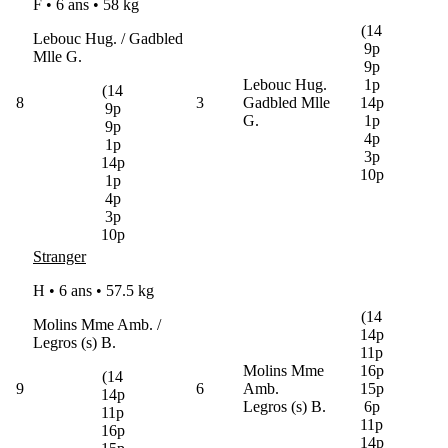
F • 6 ans •
58 kg
(14
Lebouc Hug. / Gadbled
9p
Mlle G.
9p
Lebouc Hug.
1p
(14
8
3
Gadbled Mlle
14p
9p
G.
1p
9p
4p
1p
3p
14p
10p
1p
4p
3p
10p
Stranger
H • 6 ans •
57.5 kg
(14
Molins Mme Amb. /
14p
Legros (s) B.
11p
Molins Mme
16p
(14
9
6
Amb.
15p
14p
Legros (s) B.
6p
11p
11p
16p
14p