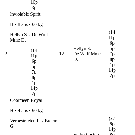
16p
3p
Inviolable Spirit
H • 8 ans •
60 kg
(14
Hellyn S. / De Wulf
11p
Mme D.
6p
Hellyn S.
5p
(14
2
12
De Wulf Mme
7p
11p
D.
8p
6p
1p
5p
14p
7p
2p
8p
1p
14p
2p
Coolmeen Royal
H • 4 ans •
60 kg
(27
Verhestraeten E. / Braem
8p
G.
14p
Verhestraeten
8p