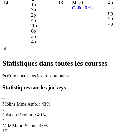
14
13
Mlle C.
4p
1p
Collet Rob.
11p
3p
6p
2p
2p
4p
4p
11p
6p
2p
4p
📊
Statistiques dans toutes les courses
Performance dans les trois premiers
Statistiques sur les jockeys
9
Molins Mme Amb. : 43%
7
Cristian Demuro : 40%
4
Mlle Marie Velon : 38%
10