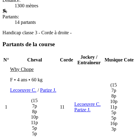
Distance:
1300 mètres
🏇
Partants:
14 partants
Handicap classe 3 - Corde à droite -
Partants de la course
Jockey /
N°
Cheval
Corde
Musique
Cote
Entraîneur
Why Chope
F • 4 ans •
60 kg
(15
Lecoeuvre C.
/
Parize J.
7p
8p
(15
10p
Lecoeuvre C.
7p
1
11
11p
Parize J.
8p
5p
10p
5p
11p
16p
5p
3p
5p