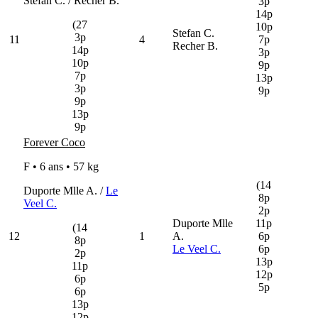
Stefan C. / Recher B.
3p
14p
(27
10p
Stefan C.
3p
11
4
7p
Recher B.
14p
3p
10p
9p
7p
13p
3p
9p
9p
13p
9p
Forever Coco
F • 6 ans •
57 kg
(14
Duporte Mlle A. /
Le
8p
Veel C.
2p
Duporte Mlle
11p
(14
12
1
A.
6p
8p
Le Veel C.
6p
2p
13p
11p
12p
6p
5p
6p
13p
12p