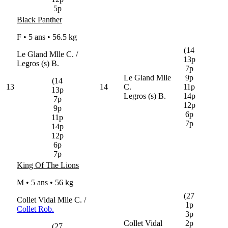
5p
Black Panther
F • 5 ans •
56.5 kg
(14
Le Gland Mlle C. /
13p
Legros (s) B.
7p
Le Gland Mlle
9p
(14
13
14
C.
11p
13p
Legros (s) B.
14p
7p
12p
9p
6p
11p
7p
14p
12p
6p
7p
King Of The Lions
M • 5 ans •
56 kg
(27
Collet Vidal Mlle C. /
1p
Collet Rob.
3p
Collet Vidal
2p
(27