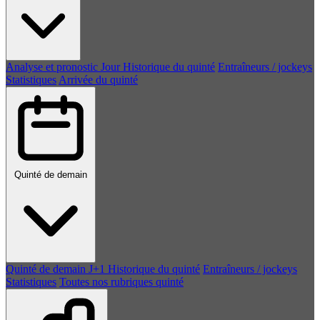
Analyse et pronostic
Jour
Historique du quinté
Entraîneurs / jockeys
Statistiques
Arrivée du quinté
Quinté de demain
Quinté de demain
J+1
Historique du quinté
Entraîneurs / jockeys
Statistiques
Toutes nos rubriques quinté