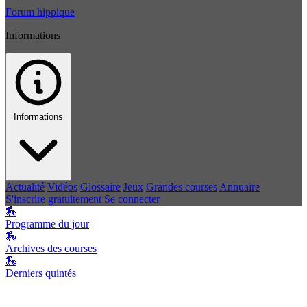
Forum hippique
Informations
Informations
Actualité
Vidéos
Glossaire
Jeux
Grandes courses
Annuaire
S'inscrire gratuitement
Se connecter
🏇
Programme du jour
🏇
Archives des courses
🏇
Derniers quintés