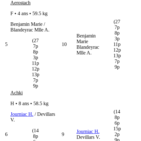
Aerostach
F • 4 ans •
59.5 kg
(27
Benjamin Marie /
7p
Blandeyrac Mlle A.
8p
Benjamin
3p
(27
Marie
5
10
11p
7p
Blandeyrac
12p
8p
Mlle A.
13p
3p
7p
11p
9p
12p
13p
7p
9p
Achki
H • 8 ans •
58.5 kg
(14
Journiac H.
/ Devillars
8p
V.
6p
15p
(14
Journiac H.
6
9
2p
8p
Devillars V.
9p