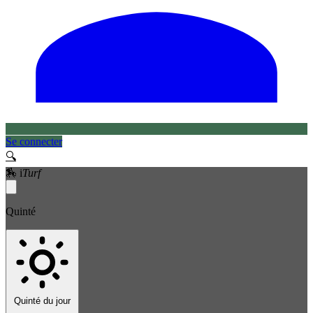
Se connecter
🔍
🏇
i
Turf
Quinté
Quinté du jour