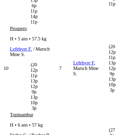
15p
11p
6p
11p
14p
11p
Prospero
H • 5 ans •
57.5 kg
(20
Lefebvre F.
/ Marsch
12p
Mme S.
11p
Lefebvre F.
13p
(20
10
7
Marsch Mme
12p
12p
S.
9p
11p
13p
13p
10p
12p
3p
9p
13p
10p
3p
Topinambur
H • 6 ans •
57 kg
(27