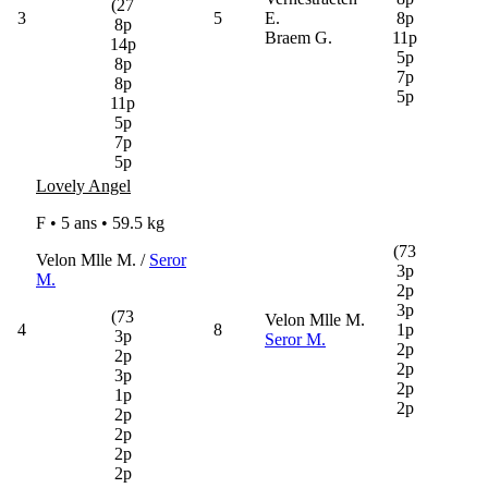
(27
3
5
E.
8p
8p
Braem G.
11p
14p
5p
8p
7p
8p
5p
11p
5p
7p
5p
Lovely Angel
F • 5 ans •
59.5 kg
(73
Velon Mlle M. /
Seror
3p
M.
2p
3p
(73
Velon Mlle M.
4
8
1p
3p
Seror M.
2p
2p
2p
3p
2p
1p
2p
2p
2p
2p
2p