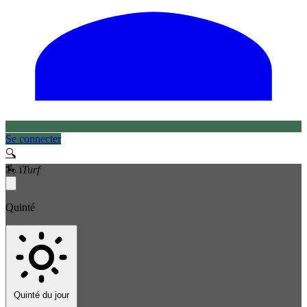
Se connecter
🔍
🏇
i
Turf
Quinté
Quinté du jour