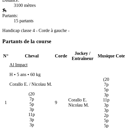
Distance:
3100 mètres
🏇
Partants:
15 partants
Handicap classe 4 - Corde à gauche -
Partants de la course
Jockey /
N°
Cheval
Corde
Musique
Cote
Entraîneur
Al Impact
H • 5 ans •
60 kg
(20
Corallo E. / Nicolau M.
7p
5p
(20
3p
7p
Corallo E.
11p
1
9
5p
Nicolau M.
3p
3p
3p
11p
2p
3p
5p
3p
5p