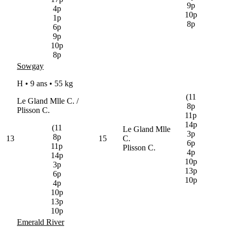
9p
4p
10p
1p
8p
6p
9p
10p
8p
Sowgay
H • 9 ans •
55 kg
(11
Le Gland Mlle C. /
8p
Plisson C.
11p
14p
(11
Le Gland Mlle
3p
8p
13
15
C.
6p
11p
Plisson C.
4p
14p
10p
3p
13p
6p
10p
4p
10p
13p
10p
Emerald River