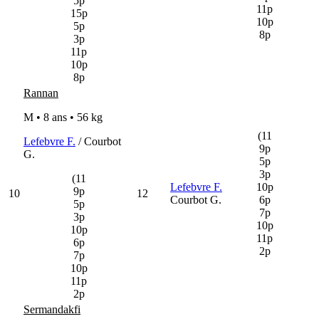
5p
11p
15p
10p
5p
8p
3p
11p
10p
8p
Rannan
M • 8 ans •
56 kg
(11
Lefebvre F.
/ Courbot
9p
G.
5p
3p
(11
Lefebvre F.
10p
9p
10
12
Courbot G.
6p
5p
7p
3p
10p
10p
11p
6p
2p
7p
10p
11p
2p
Sermandakfi