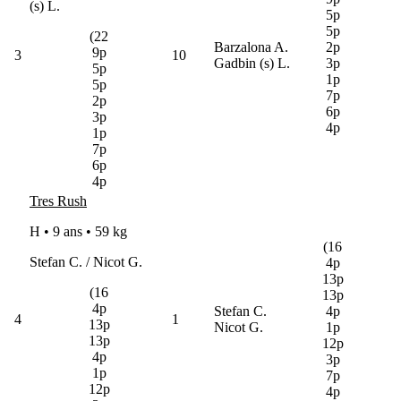
(s) L.
5p
5p
(22
Barzalona A.
2p
9p
3
10
Gadbin (s) L.
3p
5p
1p
5p
7p
2p
6p
3p
4p
1p
7p
6p
4p
Tres Rush
H • 9 ans •
59 kg
(16
Stefan C. / Nicot G.
4p
13p
(16
13p
4p
Stefan C.
4p
4
1
13p
Nicot G.
1p
13p
12p
4p
3p
1p
7p
12p
4p