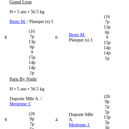
Grand Leon
H • 5 ans •
56.5 kg
(16
Berto M.
/ Planque (s) J.
7p
13p
(16
6p
Berto M.
7p
8
6
9
Planque (s) J.
13p
15p
6p
14p
9
14p
15p
1p
14p
14p
1p
Paris By Night
H • 5 ans •
56.5 kg
(26
Duporte Mlle A. /
9p
Merienne J.
7p
5p
(26
Duporte Mlle
15p
9p
9
4
A.
5p
7p
Merienne J.
3p