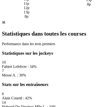
11p
8p
12p
13p
8p
📊
Statistiques dans toutes les courses
Performance dans les trois premiers
Statistiques sur les jockeys
10
Fabien Lefebvre : 34%
7
Mosse A. : 30%
Stats sur les entraîneurs
6
Alain Couetil : 42%
14
Hebrard De Veyrinas Mlle L. : 34%