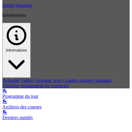
Forum hippique
Informations
Informations
Actualité
Vidéos
Glossaire
Jeux
Grandes courses
Annuaire
S'inscrire gratuitement
Se connecter
🏇
Programme du jour
🏇
Archives des courses
🏇
Derniers quintés