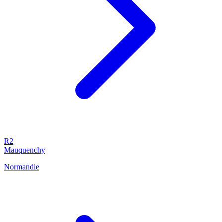
R2
Mauquenchy
Normandie