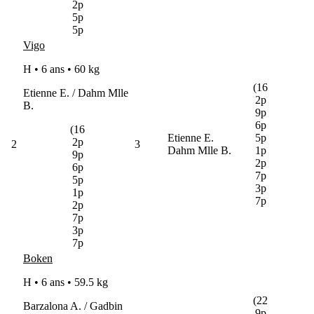
2p
5p
5p
Vigo
H • 6 ans •
60 kg
(16
Etienne E. / Dahm Mlle
2p
B.
9p
6p
(16
Etienne E.
5p
2p
2
3
Dahm Mlle B.
1p
9p
2p
6p
7p
5p
3p
1p
7p
2p
7p
3p
7p
Boken
H • 6 ans •
59.5 kg
(22
Barzalona A. / Gadbin
9p