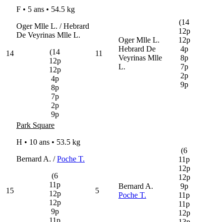
F • 5 ans •
54.5 kg
(14
Oger Mlle L. / Hebrard
12p
De Veyrinas Mlle L.
Oger Mlle L.
12p
Hebrard De
4p
(14
14
11
Veyrinas Mlle
8p
12p
L.
7p
12p
2p
4p
9p
8p
7p
2p
9p
Park Square
H • 10 ans •
53.5 kg
(6
Bernard A. /
Poche T.
11p
12p
(6
12p
11p
Bernard A.
9p
15
5
12p
Poche T.
11p
12p
11p
9p
12p
11p
13p