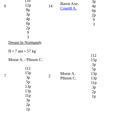
(16
3p
Baron Axe.
12p
6
14
4p
Couetil A.
8p
6p
3p
2p
4p
9
6p
3
2p
9
3
Dream In Normandy
H • 7 ans •
57 kg
(12
Mosse A. / Plisson C.
15p
3p
(12
5p
15p
Mosse A.
13p
7
2
3p
Plisson C.
13p
5p
11p
13p
3p
13p
2p
11p
1p
3p
2p
1p