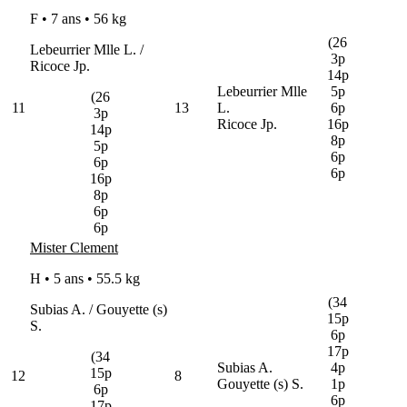
F • 7 ans •
56 kg
(26
Lebeurrier Mlle L. /
3p
Ricoce Jp.
14p
Lebeurrier Mlle
5p
(26
11
13
L.
6p
3p
Ricoce Jp.
16p
14p
8p
5p
6p
6p
6p
16p
8p
6p
6p
Mister Clement
H • 5 ans •
55.5 kg
(34
Subias A. / Gouyette (s)
15p
S.
6p
17p
(34
Subias A.
4p
15p
12
8
Gouyette (s) S.
1p
6p
6p
17p