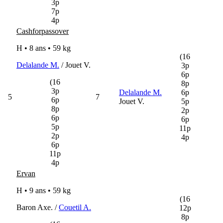
3p
7p
4p
Cashforpassover
H • 8 ans •
59 kg
(16
Delalande M.
/ Jouet V.
3p
6p
(16
8p
3p
Delalande M.
6p
5
7
6p
Jouet V.
5p
8p
2p
6p
6p
5p
11p
2p
4p
6p
11p
4p
Ervan
H • 9 ans •
59 kg
(16
Baron Axe. /
Couetil A.
12p
8p