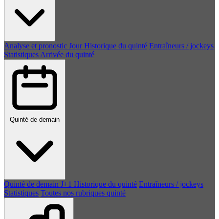
Analyse et pronostic
Jour
Historique du quinté
Entraîneurs / jockeys
Statistiques
Arrivée du quinté
Quinté de demain
Quinté de demain
J+1
Historique du quinté
Entraîneurs / jockeys
Statistiques
Toutes nos rubriques quinté