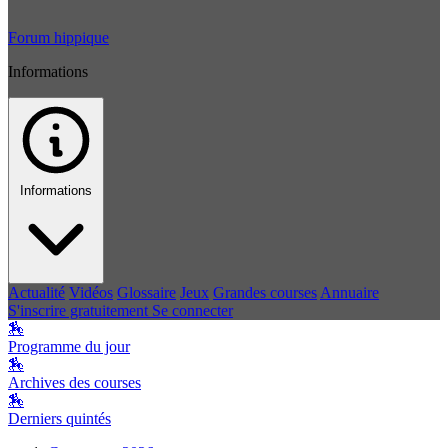
Forum hippique
Informations
Informations
Actualité
Vidéos
Glossaire
Jeux
Grandes courses
Annuaire
S'inscrire gratuitement
Se connecter
🏇
Programme du jour
🏇
Archives des courses
🏇
Derniers quintés