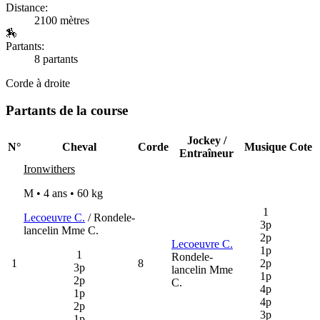
Distance:
2100 mètres
🏇
Partants:
8 partants
Corde à droite
Partants de la course
Jockey /
N°
Cheval
Corde
Musique
Cote
Entraîneur
Ironwithers
M • 4 ans •
60 kg
1
Lecoeuvre C.
/ Rondele-
3p
lancelin Mme C.
2p
Lecoeuvre C.
1p
1
Rondele-
1
8
2p
3p
lancelin Mme
1p
2p
C.
4p
1p
4p
2p
3p
1p