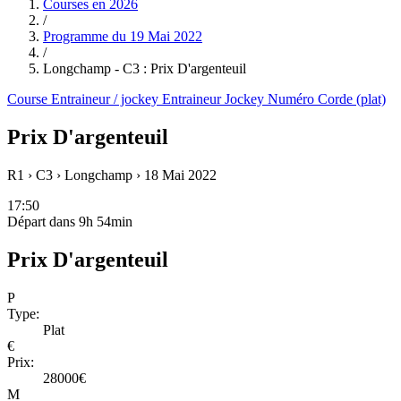
Courses en
2026
/
Programme du
19 Mai 2022
/
Longchamp - C3 : Prix D'argenteuil
Course
Entraineur / jockey
Entraineur
Jockey
Numéro
Corde (plat)
Prix D'argenteuil
R1 › C3 › Longchamp ›
18 Mai 2022
17:50
Départ dans 9h 54min
Prix D'argenteuil
P
Type:
Plat
€
Prix:
28000€
M