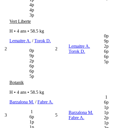
4p
4p
3p
Vert Liberte
H • 4 ans •
58.5 kg
0p
Lemaitre A.
/
Torok D.
9p
Lemaitre A.
2p
2
2
0p
Torok D.
6p
9p
6p
2p
5p
6p
6p
5p
Botanik
H • 4 ans •
58.5 kg
1
Barzalona M.
/
Fabre A.
6p
1p
1
Barzalona M.
1p
3
5
6p
Fabre A.
2p
1p
1p
1p
3p