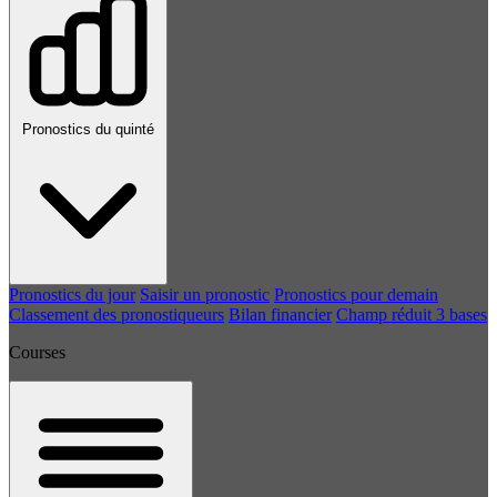
Pronostics du quinté
Pronostics du jour
Saisir un pronostic
Pronostics pour demain
Classement des pronostiqueurs
Bilan financier
Champ réduit 3 bases
Courses