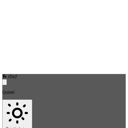
🏇
i
Turf
Quinté