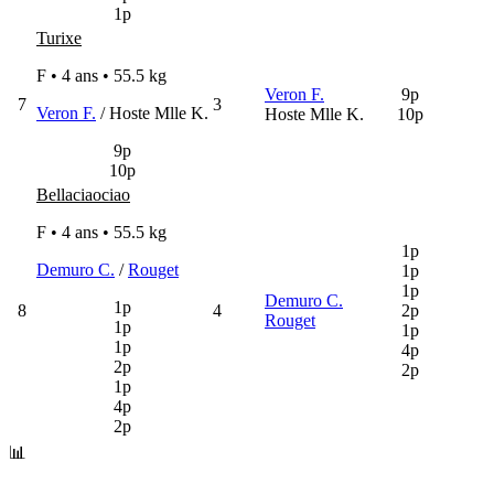
1p
Turixe
F • 4 ans •
55.5 kg
Veron F.
9p
7
3
Veron F.
/ Hoste Mlle K.
Hoste Mlle K.
10p
9p
10p
Bellaciaociao
F • 4 ans •
55.5 kg
1p
Demuro C.
/
Rouget
1p
1p
Demuro C.
1p
8
4
2p
Rouget
1p
1p
1p
4p
2p
2p
1p
4p
2p
📊