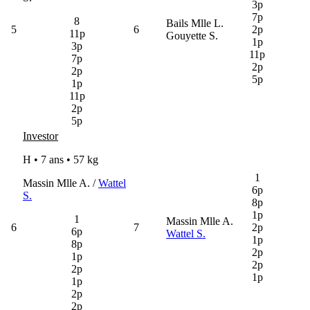
3p
7p
8
Bails Mlle L.
5
6
2p
11p
Gouyette S.
1p
3p
11p
7p
2p
2p
5p
1p
11p
2p
5p
Investor
H • 7 ans •
57 kg
1
Massin Mlle A. /
Wattel
6p
S.
8p
1p
1
Massin Mlle A.
6
7
2p
6p
Wattel S.
1p
8p
2p
1p
2p
2p
1p
1p
2p
2p