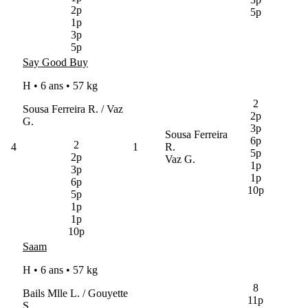
2p
5p
1p
3p
5p
Say Good Buy
H • 6 ans •
57 kg
2
Sousa Ferreira R. / Vaz
2p
G.
3p
Sousa Ferreira
6p
2
4
1
R.
5p
2p
Vaz G.
1p
3p
1p
6p
10p
5p
1p
1p
10p
Saam
H • 6 ans •
57 kg
8
Bails Mlle L. / Gouyette
11p
S.