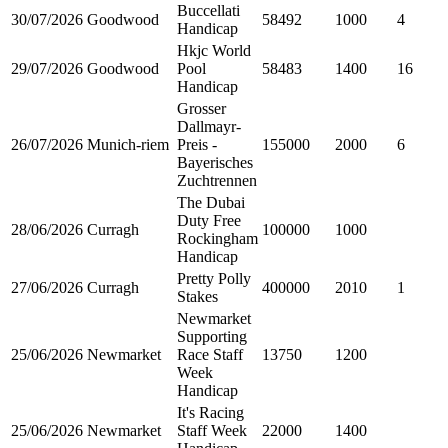
Buccellati
30/07/2026
Goodwood
58492
1000
4
Handicap
Hkjc World
29/07/2026
Goodwood
Pool
58483
1400
16
Handicap
Grosser
Dallmayr-
26/07/2026
Munich-riem
Preis -
155000
2000
6
Bayerisches
Zuchtrennen
The Dubai
Duty Free
28/06/2026
Curragh
100000
1000
Rockingham
Handicap
Pretty Polly
27/06/2026
Curragh
400000
2010
1
Stakes
Newmarket
Supporting
25/06/2026
Newmarket
Race Staff
13750
1200
Week
Handicap
It's Racing
25/06/2026
Newmarket
Staff Week
22000
1400