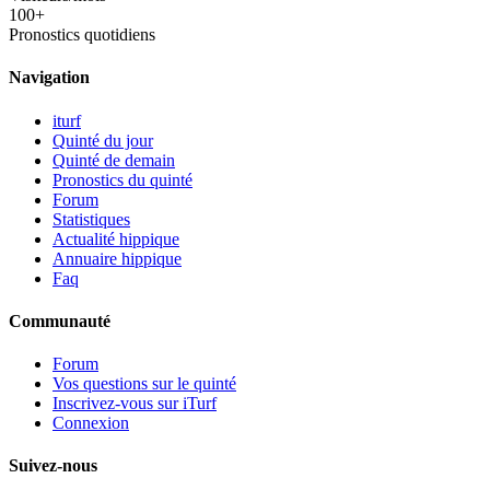
100+
Pronostics quotidiens
Navigation
iturf
Quinté du jour
Quinté de demain
Pronostics du quinté
Forum
Statistiques
Actualité hippique
Annuaire hippique
Faq
Communauté
Forum
Vos questions sur le quinté
Inscrivez-vous sur iTurf
Connexion
Suivez-nous