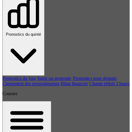
Pronostics du quinté
Pronostics du jour
Saisir un pronostic
Pronostics pour demain
Classement des pronostiqueurs
Bilan financier
Champ réduit 3 bases
Courses