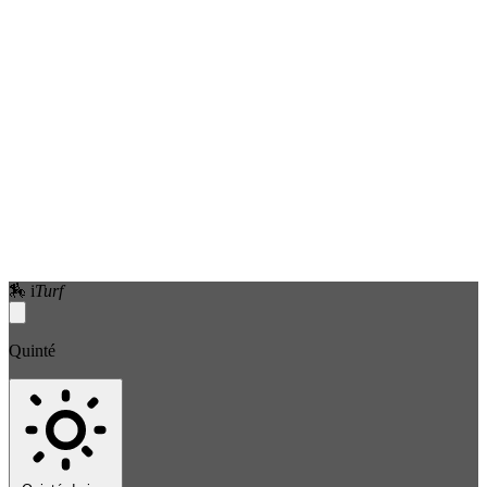
🏇
i
Turf
Quinté