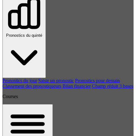
Pronostics du quinté
Pronostics du jour
Saisir un pronostic
Pronostics pour demain
Classement des pronostiqueurs
Bilan financier
Champ réduit 3 bases
Courses