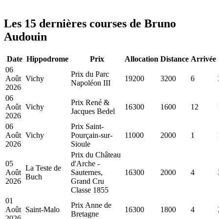
Les 15 dernières courses de Bruno
Audouin
Date
Hippodrome
Prix
Allocation
Distance
Arrivée
06
Prix du Parc
Août
Vichy
19200
3200
6
Napoléon III
2026
06
Prix René &
Août
Vichy
16300
1600
12
Jacques Bedel
2026
06
Prix Saint-
Août
Vichy
Pourçain-sur-
11000
2000
1
2026
Sioule
Prix du Château
05
d'Arche -
La Teste de
Août
Sauternes,
16300
2000
4
Buch
2026
Grand Cru
Classe 1855
01
Prix Anne de
Août
Saint-Malo
16300
1800
4
Bretagne
2026