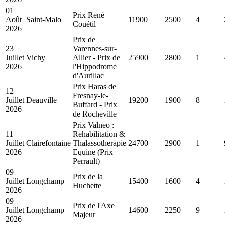
01
Prix René
Août
Saint-Malo
11900
2500
4
Couétil
2026
Prix de
23
Varennes-sur-
Juillet
Vichy
Allier - Prix de
25900
2800
1
2026
l'Hippodrome
d'Aurillac
Prix Haras de
12
Fresnay-le-
Juillet
Deauville
19200
1900
8
Buffard - Prix
2026
de Rocheville
Prix Valneo :
11
Rehabilitation &
Juillet
Clairefontaine
Thalassotherapie
24700
2900
1
2026
Equine (Prix
Perrault)
09
Prix de la
Juillet
Longchamp
15400
1600
4
Huchette
2026
09
Prix de l'Axe
Juillet
Longchamp
14600
2250
9
Majeur
2026