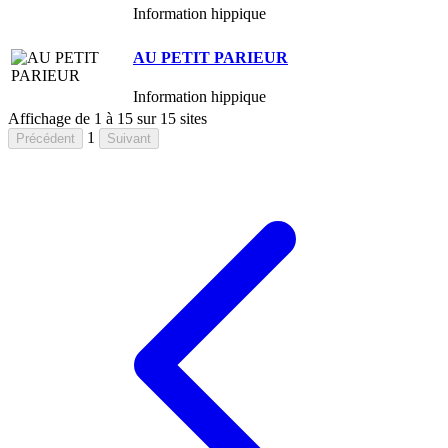
Information hippique
AU PETIT PARIEUR
Information hippique
Affichage de 1 à 15 sur 15 sites
1
Précédent
Suivant