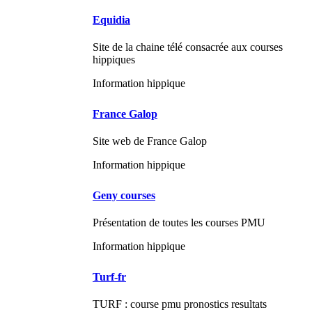
Equidia
Site de la chaine télé consacrée aux courses
hippiques
Information hippique
France Galop
Site web de France Galop
Information hippique
Geny courses
Présentation de toutes les courses PMU
Information hippique
Turf-fr
TURF : course pmu pronostics resultats