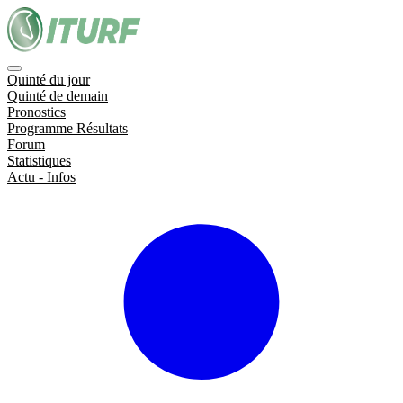
Quinté du jour
Quinté de demain
Pronostics
Programme Résultats
Forum
Statistiques
Actu - Infos