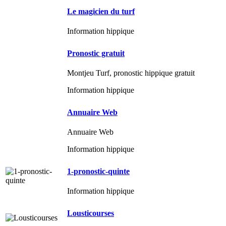
Le magicien du turf
Information hippique
Pronostic gratuit
Montjeu Turf, pronostic hippique gratuit
Information hippique
Annuaire Web
Annuaire Web
Information hippique
1-pronostic-quinte
Information hippique
Lousticourses