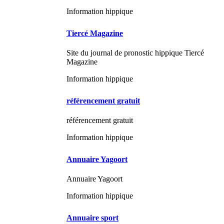
Information hippique
Tiercé Magazine
Site du journal de pronostic hippique Tiercé
Magazine
Information hippique
référencement gratuit
référencement gratuit
Information hippique
Annuaire Yagoort
Annuaire Yagoort
Information hippique
Annuaire sport