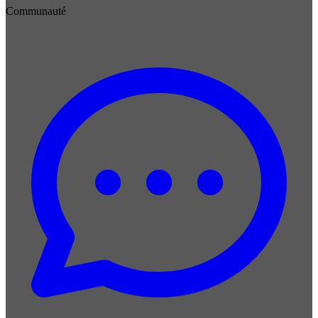
Communauté