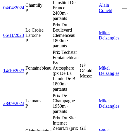
L'institut De
Chantilly
Alain
04/04/2024
France
—
P
Couetil
2400m ·
partants
Prix Du
Le Croise
Boulevard
Mikel
06/11/2023
Laroche
Clemenceau
—
Delzangles
P
1800m ·
partants
Prix Techstar
Fontainebleau
By
GÉ
Fontainebleau
Autosphere
Mikel
14/10/2023
Gérald
—
P
(px De La
Delzangles
Mossé
Lande De Br
1800m ·
partants
Prix De
Le mans
Champagne
Mikel
28/09/2023
—
P
1950m ·
Delzangles
partants
Prix Du Site
Internet
Zeturf.fr (prix
GÉ
Clairefontaine
Mikel