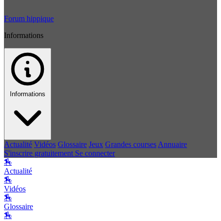
Forum hippique
Informations
Informations
Actualité
Vidéos
Glossaire
Jeux
Grandes courses
Annuaire
S'inscrire gratuitement
Se connecter
🏇
Actualité
🏇
Vidéos
🏇
Glossaire
🏇