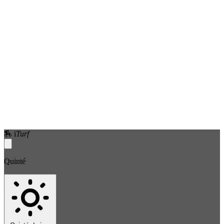
🏇
i
Turf
Quinté