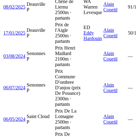
Chêne de
WA
Deauville
Alain
08/02/2025
Liernu
Warren
91/1
P
Couetil
2500m ·
Levesque
partants
Prix de
ED
Deauville
l'Aigle
Alain
17/01/2025
Eddy
50/1
P
2500m ·
Couetil
Hardouin
partants
Prix Henri
Senonnes
Maillard
Alain
03/08/2024
—
P
2100m ·
Couetil
partants
Prix
Commune
D'ombree
Senonnes
Alain
06/07/2024
D'anjou (prix
—
P
Couetil
De Pouance)
2300m ·
partants
Prix De La
Saint Cloud
Lomagne
Alain
06/05/2024
—
P
2500m ·
Couetil
partants
Prix De