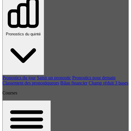
Pronostics du quinté
Pronostics du jour
Saisir un pronostic
Pronostics pour demain
Classement des pronostiqueurs
Bilan financier
Champ réduit 3 bases
Courses