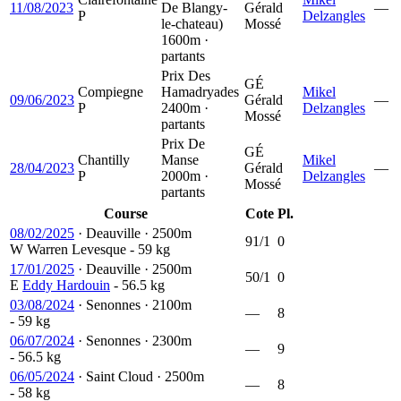
11/08/2023
De Blangy-
Gérald
—
P
Delzangles
le-chateau)
Mossé
1600m ·
partants
Prix Des
GÉ
Compiegne
Hamadryades
Mikel
09/06/2023
Gérald
—
P
2400m ·
Delzangles
Mossé
partants
Prix De
GÉ
Chantilly
Manse
Mikel
28/04/2023
Gérald
—
P
2000m ·
Delzangles
Mossé
partants
Course
Cote
Pl.
08/02/2025
·
Deauville
·
2500m
91/1
0
W
Warren Levesque
- 59 kg
17/01/2025
·
Deauville
·
2500m
50/1
0
E
Eddy Hardouin
- 56.5 kg
03/08/2024
·
Senonnes
·
2100m
—
8
- 59 kg
06/07/2024
·
Senonnes
·
2300m
—
9
- 56.5 kg
06/05/2024
·
Saint Cloud
·
2500m
—
8
- 58 kg