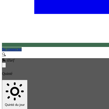
Se connecter
🔍
🏇
i
Turf
Quinté
Quinté du jour