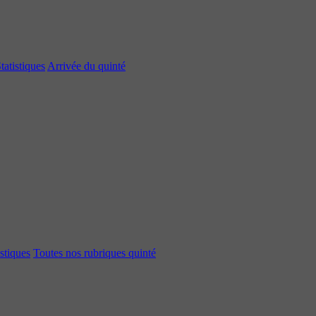
tatistiques
Arrivée du quinté
istiques
Toutes nos rubriques quinté