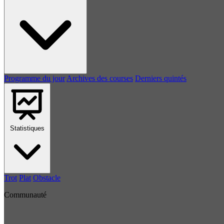
Programme du jour
Archives des courses
Derniers quintés
Statistiques
Trot
Plat
Obstacle
Communauté