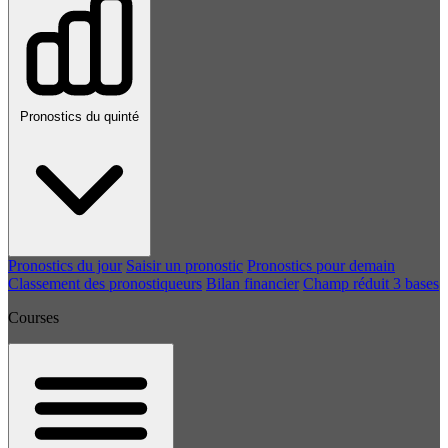
Pronostics du quinté
Pronostics du jour
Saisir un pronostic
Pronostics pour demain
Classement des pronostiqueurs
Bilan financier
Champ réduit 3 bases
Courses