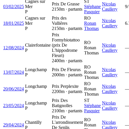
Cagnes sur
ST
Prix De Grasse
Nicolas
03/02/2025
Mer
Stéphane
9/
2150m · partants
Caullery
P
Pasquier
Cagnes sur
Prix des
RO
Nicolas
18/01/2025
Mer
Vallières
Ronan
6.
Caullery
P
2150m · partants
Thomas
Prix
Formybiotattoo
RO
Clairefontaine
(prix De
Nicolas
12/08/2024
Ronan
P
L'hippodrome
Caullery
Thomas
Fleuri)
2400m · partants
RO
Longchamp
Prix De Fleurus
Nicolas
13/07/2024
Ronan
P
2000m · partants
Caullery
Thomas
RO
Longchamp
Prix Perplexite
Nicolas
20/06/2024
Ronan
P
2200m · partants
Caullery
Thomas
Prix Des
ST
Longchamp
Nicolas
23/05/2024
Batignolles
Stéphane
P
Caullery
2100m · partants
Pasquier
Prix De
RO
Chantilly
L'arrondissement
Nicolas
29/04/2024
Ronan
P
De Senlis
Caullery