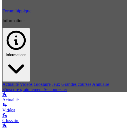
Forum hippique
Informations
Informations
Actualité
Vidéos
Glossaire
Jeux
Grandes courses
Annuaire
S'inscrire gratuitement
Se connecter
🏇
Actualité
🏇
Vidéos
🏇
Glossaire
🏇