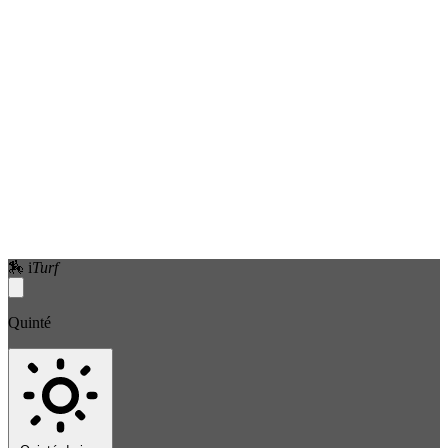
🏇
i
Turf
Quinté