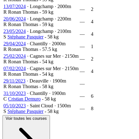
13/07/2024
·
Longchamp
·
2000m
—
2
R
Ronan Thomas
- 59 kg
20/06/2024
·
Longchamp
·
2200m
—
4
R
Ronan Thomas
- 59 kg
23/05/2024
·
Longchamp
·
2100m
—
4
S
Stéphane Pasquier
- 58 kg
29/04/2024
·
Chantilly
·
2000m
—
1
R
Ronan Thomas
- 57.5 kg
25/02/2024
·
Cagnes sur Mer
·
2150m
—
2
R
Ronan Thomas
- 54 kg
07/02/2024
·
Cagnes sur Mer
·
2150m
—
4
R
Ronan Thomas
- 54 kg
29/11/2023
·
Deauville
·
1900m
—
R
Ronan Thomas
- 58 kg
31/10/2023
·
Chantilly
·
1900m
—
6
C
Cristian Demuro
- 58 kg
05/10/2023
·
Saint Cloud
·
1500m
—
8
S
Stéphane Pasquier
- 58 kg
Voir toutes les courses