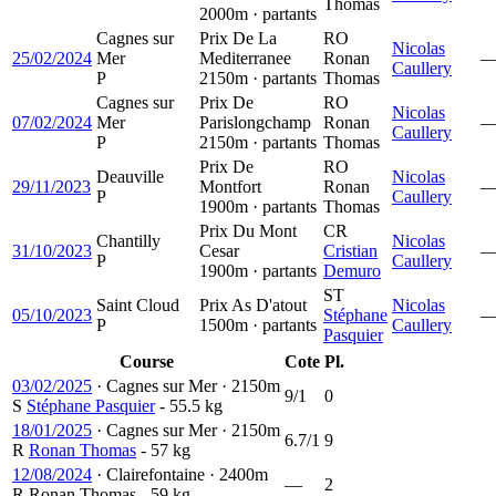
Thomas
2000m · partants
Cagnes sur
Prix De La
RO
Nicolas
25/02/2024
Mer
Mediterranee
Ronan
Caullery
P
2150m · partants
Thomas
Cagnes sur
Prix De
RO
Nicolas
07/02/2024
Mer
Parislongchamp
Ronan
Caullery
P
2150m · partants
Thomas
Prix De
RO
Deauville
Nicolas
29/11/2023
Montfort
Ronan
P
Caullery
1900m · partants
Thomas
Prix Du Mont
CR
Chantilly
Nicolas
31/10/2023
Cesar
Cristian
P
Caullery
1900m · partants
Demuro
ST
Saint Cloud
Prix As D'atout
Nicolas
05/10/2023
Stéphane
P
1500m · partants
Caullery
Pasquier
Course
Cote
Pl.
03/02/2025
·
Cagnes sur Mer
·
2150m
9/1
0
S
Stéphane Pasquier
- 55.5 kg
18/01/2025
·
Cagnes sur Mer
·
2150m
6.7/1
9
R
Ronan Thomas
- 57 kg
12/08/2024
·
Clairefontaine
·
2400m
—
2
R
Ronan Thomas
- 59 kg