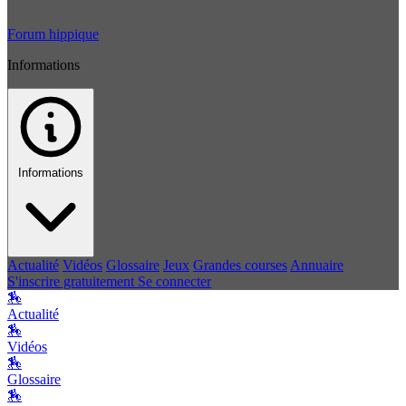
Forum hippique
Informations
Informations
Actualité
Vidéos
Glossaire
Jeux
Grandes courses
Annuaire
S'inscrire gratuitement
Se connecter
🏇
Actualité
🏇
Vidéos
🏇
Glossaire
🏇