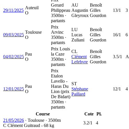
Gerard
AU
Benoît
Auteuil
29/11/2025
Philippeau
Augustin
Gilles
13/1
3
O
3500m ·
Gleyroux
Gourdon
partants
Prix
LU
Benoît
Toulouse
Arvinc
09/03/2025
Lucas
Gilles
16/1
6
O
3500m ·
Zuliani
Gourdon
partants
Prix Louis
CL
Benoît
Pau
la Caze
04/02/2025
Clément
Gilles
3.5/1
A
O
3500m ·
Lefebvre
Gourdon
partants
Prix
Etalon
Lavello -
ST
Pau
Haras Du
12/01/2025
Stéphane
12/1
4
O
Lion (prix
Paillard
De Bidart)
3500m ·
partants
Course
Cote
Pl.
21/05/2026
·
Toulouse
·
3500m
3.2/1
4
C
Clément Guitraud
- 68 kg