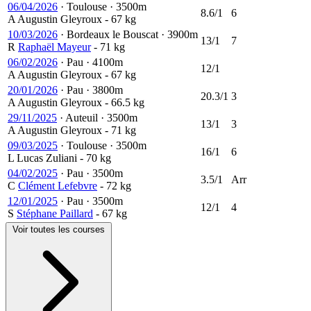
06/04/2026
·
Toulouse
·
3500m
8.6/1
6
A
Augustin Gleyroux
- 67 kg
10/03/2026
·
Bordeaux le Bouscat
·
3900m
13/1
7
R
Raphaël Mayeur
- 71 kg
06/02/2026
·
Pau
·
4100m
12/1
A
Augustin Gleyroux
- 67 kg
20/01/2026
·
Pau
·
3800m
20.3/1
3
A
Augustin Gleyroux
- 66.5 kg
29/11/2025
·
Auteuil
·
3500m
13/1
3
A
Augustin Gleyroux
- 71 kg
09/03/2025
·
Toulouse
·
3500m
16/1
6
L
Lucas Zuliani
- 70 kg
04/02/2025
·
Pau
·
3500m
3.5/1
Arr
C
Clément Lefebvre
- 72 kg
12/01/2025
·
Pau
·
3500m
12/1
4
S
Stéphane Paillard
- 67 kg
Voir toutes les courses