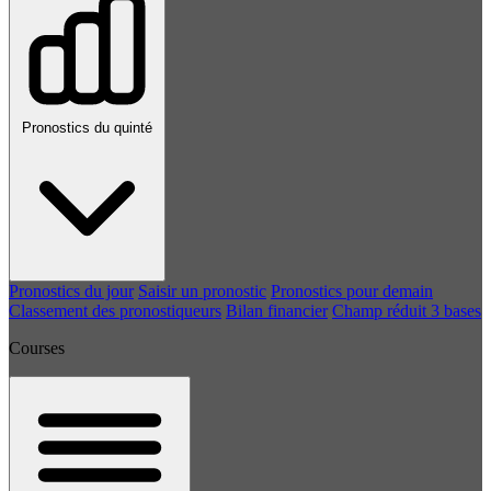
Pronostics du quinté
Pronostics du jour
Saisir un pronostic
Pronostics pour demain
Classement des pronostiqueurs
Bilan financier
Champ réduit 3 bases
Courses