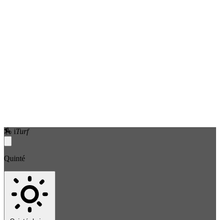
🏇
i
Turf
Quinté