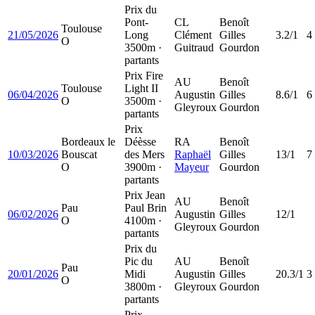
Prix du
Pont-
CL
Benoît
Toulouse
21/05/2026
Long
Clément
Gilles
3.2/1
4
O
3500m ·
Guitraud
Gourdon
partants
Prix Fire
AU
Benoît
Toulouse
Light II
06/04/2026
Augustin
Gilles
8.6/1
6
O
3500m ·
Gleyroux
Gourdon
partants
Prix
Bordeaux le
Déèsse
RA
Benoît
10/03/2026
Bouscat
des Mers
Raphaël
Gilles
13/1
7
O
3900m ·
Mayeur
Gourdon
partants
Prix Jean
AU
Benoît
Pau
Paul Brin
06/02/2026
Augustin
Gilles
12/1
O
4100m ·
Gleyroux
Gourdon
partants
Prix du
Pic du
AU
Benoît
Pau
20/01/2026
Midi
Augustin
Gilles
20.3/1
3
O
3800m ·
Gleyroux
Gourdon
partants
Prix