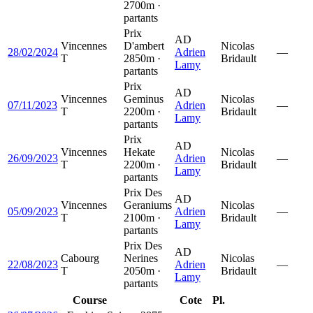
2700m ·
partants
Prix
AD
Vincennes
D'ambert
Nicolas
28/02/2024
Adrien
—
T
2850m ·
Bridault
Lamy
partants
Prix
AD
Vincennes
Geminus
Nicolas
07/11/2023
Adrien
—
T
2200m ·
Bridault
Lamy
partants
Prix
AD
Vincennes
Hekate
Nicolas
26/09/2023
Adrien
—
T
2200m ·
Bridault
Lamy
partants
Prix Des
AD
Vincennes
Geraniums
Nicolas
05/09/2023
Adrien
—
T
2100m ·
Bridault
Lamy
partants
Prix Des
AD
Cabourg
Nerines
Nicolas
22/08/2023
Adrien
—
T
2050m ·
Bridault
Lamy
partants
Course
Cote
Pl.