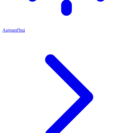
Aujourd'hui