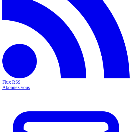
Flux RSS
Abonnez-vous