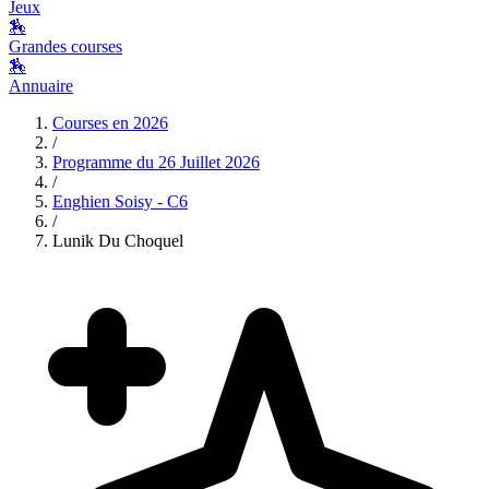
Jeux
🏇
Grandes courses
🏇
Annuaire
Courses en
2026
/
Programme du
26 Juillet 2026
/
Enghien Soisy - C6
/
Lunik Du Choquel