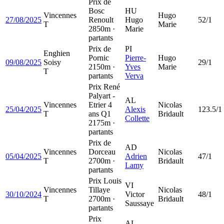
Prix de
Bosc
HU
Vincennes
Hugo
27/08/2025
Renoult
Hugo
52/1
T
Marie
2850m ·
Marie
partants
Prix de
PI
Enghien
Pornic
Pierre-
Hugo
09/08/2025
Soisy
29/1
2150m ·
Yves
Marie
T
partants
Verva
Prix René
Palyart -
AL
Vincennes
Etrier 4
Nicolas
25/04/2025
Alexis
123.5/1
T
ans Q1
Bridault
Collette
2175m ·
partants
Prix de
AD
Vincennes
Dorceau
Nicolas
05/04/2025
Adrien
47/1
T
2700m ·
Bridault
Lamy
partants
Prix Louis
VI
Vincennes
Tillaye
Nicolas
30/10/2024
Victor
48/1
T
2700m ·
Bridault
Saussaye
partants
Prix
AL