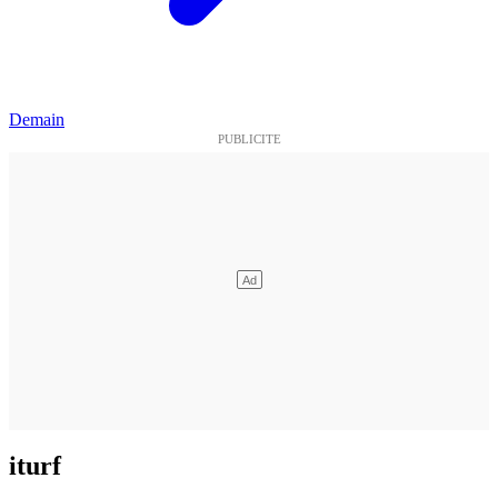
Demain
iturf