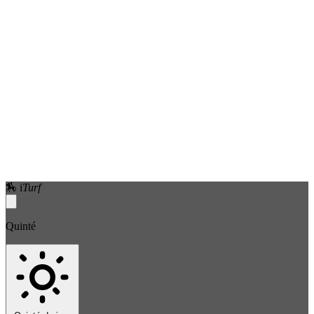
🏇
i
Turf
Quinté