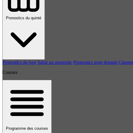
Pronostics du quinté
Pronostics du jour
Saisir un pronostic
Pronostics pour demain
Classem
Courses
Programme des courses