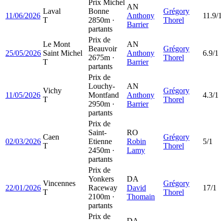
Prix Michel
AN
Laval
Bonne
Grégory
11/06/2026
Anthony
11.9/
T
2850m ·
Thorel
Barrier
partants
Prix de
Le Mont
AN
Beauvoir
Grégory
25/05/2026
Saint Michel
Anthony
6.9/1
2675m ·
Thorel
T
Barrier
partants
Prix de
Louchy-
AN
Vichy
Grégory
11/05/2026
Montfand
Anthony
4.3/1
T
Thorel
2950m ·
Barrier
partants
Prix de
Saint-
RO
Caen
Grégory
02/03/2026
Etienne
Robin
5/1
T
Thorel
2450m ·
Lamy
partants
Prix de
Yonkers
DA
Vincennes
Grégory
22/01/2026
Raceway
David
17/1
T
Thorel
2100m ·
Thomain
partants
Prix de
DA