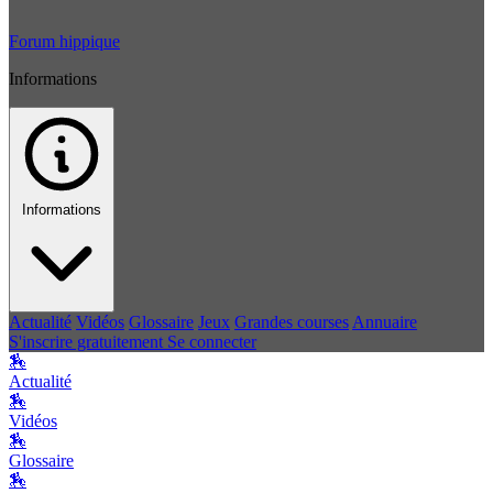
Forum hippique
Informations
Informations
Actualité
Vidéos
Glossaire
Jeux
Grandes courses
Annuaire
S'inscrire gratuitement
Se connecter
🏇
Actualité
🏇
Vidéos
🏇
Glossaire
🏇