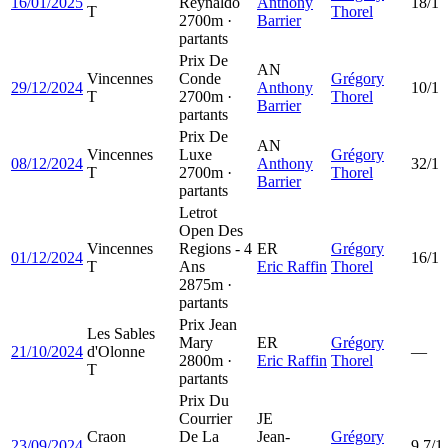
16/01/2025
Reynaldo
Anthony
18/1
T
Thorel
2700m ·
Barrier
partants
Prix De
AN
Vincennes
Conde
Grégory
29/12/2024
Anthony
10/1
T
2700m ·
Thorel
Barrier
partants
Prix De
AN
Vincennes
Luxe
Grégory
08/12/2024
Anthony
32/1
T
2700m ·
Thorel
Barrier
partants
Letrot
Open Des
Vincennes
Regions - 4
ER
Grégory
01/12/2024
16/1
T
Ans
Eric Raffin
Thorel
2875m ·
partants
Prix Jean
Les Sables
Mary
ER
Grégory
21/10/2024
d'Olonne
—
2800m ·
Eric Raffin
Thorel
T
partants
Prix Du
Courrier
JE
Craon
De La
Jean-
Grégory
23/09/2024
9.7/1