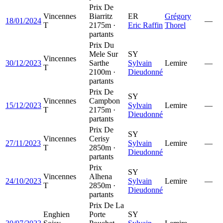
Prix De
Vincennes
Biarritz
ER
Grégory
18/01/2024
—
T
2175m ·
Eric Raffin
Thorel
partants
Prix Du
Mele Sur
SY
Vincennes
30/12/2023
Sarthe
Sylvain
Lemire
—
T
2100m ·
Dieudonné
partants
Prix De
SY
Vincennes
Campbon
15/12/2023
Sylvain
Lemire
—
T
2175m ·
Dieudonné
partants
Prix De
SY
Vincennes
Cerisy
27/11/2023
Sylvain
Lemire
—
T
2850m ·
Dieudonné
partants
Prix
SY
Vincennes
Alhena
24/10/2023
Sylvain
Lemire
—
T
2850m ·
Dieudonné
partants
Prix De La
Enghien
Porte
SY