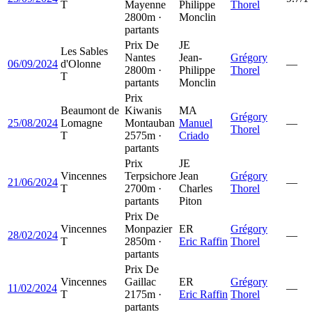
T
Mayenne
Philippe
Thorel
2800m ·
Monclin
partants
Prix De
JE
Les Sables
Nantes
Jean-
Grégory
06/09/2024
d'Olonne
—
2800m ·
Philippe
Thorel
T
partants
Monclin
Prix
Beaumont de
Kiwanis
MA
Grégory
25/08/2024
Lomagne
Montauban
Manuel
—
Thorel
T
2575m ·
Criado
partants
Prix
JE
Vincennes
Terpsichore
Jean
Grégory
21/06/2024
—
T
2700m ·
Charles
Thorel
partants
Piton
Prix De
Vincennes
Monpazier
ER
Grégory
28/02/2024
—
T
2850m ·
Eric Raffin
Thorel
partants
Prix De
Vincennes
Gaillac
ER
Grégory
11/02/2024
—
T
2175m ·
Eric Raffin
Thorel
partants