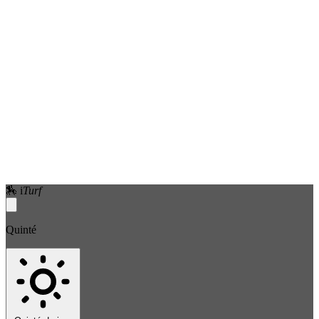
🏇
i
Turf
Quinté