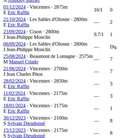
A
Anthony Barrier
01/12/2024
·
Vincennes
·
2875m
16/1
0
E
Eric Raffin
21/10/2024
·
Les Sables d'Olonne
·
2800m
—
2
E
Eric Raffin
23/09/2024
·
Craon
·
2800m
9.7/1
1
J
Jean-Philippe Monclin
06/09/2024
·
Les Sables d'Olonne
·
2800m
—
Dq.
J
Jean-Philippe Monclin
25/08/2024
·
Beaumont de Lomagne
·
2575m
—
7
M
Manuel Criado
21/06/2024
·
Vincennes
·
2700m
—
7
J
Jean Charles Piton
28/02/2024
·
Vincennes
·
2850m
—
3
E
Eric Raffin
11/02/2024
·
Vincennes
·
2175m
—
3
E
Eric Raffin
18/01/2024
·
Vincennes
·
2175m
—
1
E
Eric Raffin
30/12/2023
·
Vincennes
·
2100m
—
8
S
Sylvain Dieudonné
15/12/2023
·
Vincennes
·
2175m
—
8
S
Sylvain Dieudonné