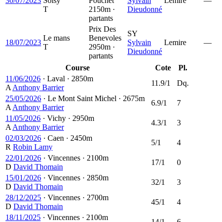
30/07/2023
Soisy
Pouchet
Sylvain
Lemire
—
T
2150m ·
Dieudonné
partants
Prix Des
SY
Le mans
Benevoles
18/07/2023
Sylvain
Lemire
—
T
2950m ·
Dieudonné
partants
Course
Cote
Pl.
11/06/2026
·
Laval
·
2850m
11.9/1
Dq.
A
Anthony Barrier
25/05/2026
·
Le Mont Saint Michel
·
2675m
6.9/1
7
A
Anthony Barrier
11/05/2026
·
Vichy
·
2950m
4.3/1
3
A
Anthony Barrier
02/03/2026
·
Caen
·
2450m
5/1
4
R
Robin Lamy
22/01/2026
·
Vincennes
·
2100m
17/1
0
D
David Thomain
15/01/2026
·
Vincennes
·
2850m
32/1
3
D
David Thomain
28/12/2025
·
Vincennes
·
2700m
45/1
4
D
David Thomain
18/11/2025
·
Vincennes
·
2100m
14/1
6