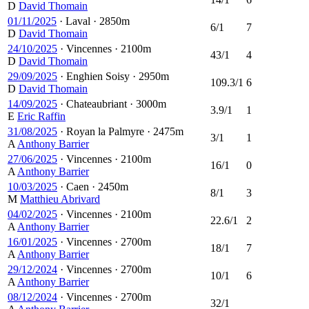
D
David Thomain
01/11/2025
·
Laval
·
2850m
6/1
7
D
David Thomain
24/10/2025
·
Vincennes
·
2100m
43/1
4
D
David Thomain
29/09/2025
·
Enghien Soisy
·
2950m
109.3/1
6
D
David Thomain
14/09/2025
·
Chateaubriant
·
3000m
3.9/1
1
E
Eric Raffin
31/08/2025
·
Royan la Palmyre
·
2475m
3/1
1
A
Anthony Barrier
27/06/2025
·
Vincennes
·
2100m
16/1
0
A
Anthony Barrier
10/03/2025
·
Caen
·
2450m
8/1
3
M
Matthieu Abrivard
04/02/2025
·
Vincennes
·
2100m
22.6/1
2
A
Anthony Barrier
16/01/2025
·
Vincennes
·
2700m
18/1
7
A
Anthony Barrier
29/12/2024
·
Vincennes
·
2700m
10/1
6
A
Anthony Barrier
08/12/2024
·
Vincennes
·
2700m
32/1