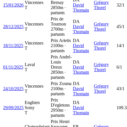
Vincennes
Bernay
Grégory
15/01/2026
David
32/1
T
2850m ·
Thorel
Thomain
partants
Prix de
DA
Vincennes
Tournon
Grégory
28/12/2025
David
45/1
T
2700m ·
Thorel
Thomain
partants
Prix Arietis
DA
Vincennes
Grégory
18/11/2025
2100m ·
David
14/1
T
Thorel
partants
Thomain
Prix André-
Louis
DA
Laval
Grégory
01/11/2025
Dreux
David
6/1
T
Thorel
2850m ·
Thomain
partants
Prix Zosma
DA
Vincennes
Grégory
24/10/2025
2100m ·
David
43/1
T
Thorel
partants
Thomain
Prix
Enghien
DA
D'egletons
29/09/2025
Soisy
David
109.3
2950m ·
T
Thomain
partants
Prix Henri
Chateaubriant
Sauvager
ER
Grégory