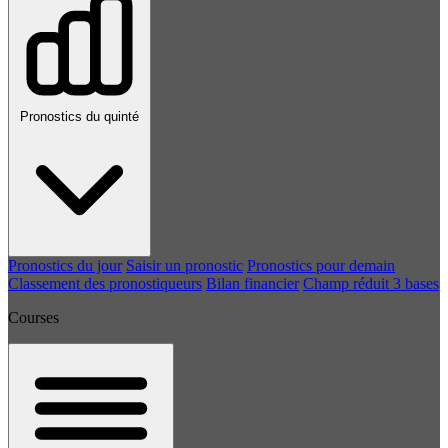
Pronostics du quinté
Pronostics du jour
Saisir un pronostic
Pronostics pour demain
Classement des pronostiqueurs
Bilan financier
Champ réduit 3 bases
Courses