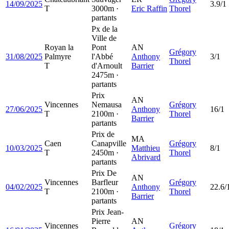
14/09/2025
3.9/1
T
3000m ·
Eric Raffin
Thorel
partants
Px de la
Ville de
Royan la
Pont
AN
Grégory
31/08/2025
Palmyre
l'Abbé
Anthony
3/1
Thorel
T
d'Arnoult
Barrier
2475m ·
partants
Prix
AN
Vincennes
Nemausa
Grégory
27/06/2025
Anthony
16/1
T
2100m ·
Thorel
Barrier
partants
Prix de
MA
Caen
Canapville
Grégory
10/03/2025
Matthieu
8/1
T
2450m ·
Thorel
Abrivard
partants
Prix De
AN
Vincennes
Barfleur
Grégory
04/02/2025
Anthony
22.6/
T
2100m ·
Thorel
Barrier
partants
Prix Jean-
Pierre
AN
Vincennes
Grégory