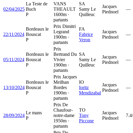
La Teste de
VANS
SA
Jacques
02/04/2025
Buch
THEAULT
Samy Le
—
Piednoel
P
1600m ·
Quilleuc
partants
Prix Dimitri
Bordeaux le
FA
Legrand
Jacques
22/11/2024
Bouscat
Fabrice
—
1900m ·
Piednoel
P
Veron
partants
Prix
Bordeaux le
Bertrand Du
SA
Jacques
05/11/2024
Bouscat
Vivier
Samy Le
—
Piednoel
P
1900m ·
Quilleuc
partants
Prix Jacques
Bordeaux le
Meilhan
IO
Jacques
13/10/2024
Bouscat
Bordes
Ioritz
—
Piednoel
P
1900m ·
Mendizabal
partants
Prix De
Chaufour-
TO
Le mans
Jacques
28/09/2024
notre-dame
Tony
7.4
P
Piednoel
1950m ·
Piccone
partants
Prix Du