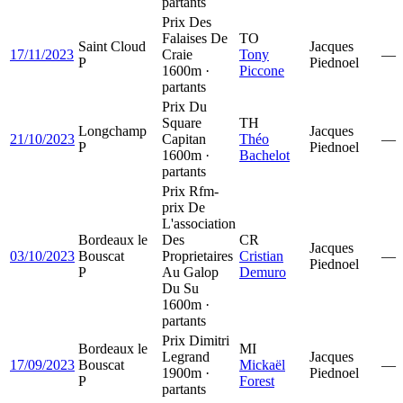
partants
Prix Des
Falaises De
TO
Saint Cloud
Jacques
17/11/2023
Craie
Tony
—
P
Piednoel
1600m ·
Piccone
partants
Prix Du
Square
TH
Longchamp
Jacques
21/10/2023
Capitan
Théo
—
P
Piednoel
1600m ·
Bachelot
partants
Prix Rfm-
prix De
L'association
Bordeaux le
Des
CR
Jacques
03/10/2023
Bouscat
Proprietaires
Cristian
—
Piednoel
P
Au Galop
Demuro
Du Su
1600m ·
partants
Prix Dimitri
Bordeaux le
MI
Legrand
Jacques
17/09/2023
Bouscat
Mickaël
—
1900m ·
Piednoel
P
Forest
partants