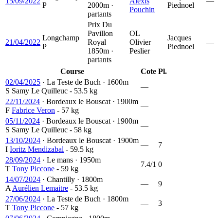
15/09/2022
Alexis
—
P
2000m ·
Piednoel
Pouchin
partants
Prix Du
Pavillon
OL
Longchamp
Jacques
21/04/2022
Royal
Olivier
—
P
Piednoel
1850m ·
Peslier
partants
Course
Cote
Pl.
02/04/2025
·
La Teste de Buch
·
1600m
—
S
Samy Le Quilleuc
- 53.5 kg
22/11/2024
·
Bordeaux le Bouscat
·
1900m
—
F
Fabrice Veron
- 57 kg
05/11/2024
·
Bordeaux le Bouscat
·
1900m
—
S
Samy Le Quilleuc
- 58 kg
13/10/2024
·
Bordeaux le Bouscat
·
1900m
—
7
I
Ioritz Mendizabal
- 59.5 kg
28/09/2024
·
Le mans
·
1950m
7.4/1
0
T
Tony Piccone
- 59 kg
14/07/2024
·
Chantilly
·
1800m
—
9
A
Aurélien Lemaitre
- 53.5 kg
27/06/2024
·
La Teste de Buch
·
1800m
—
3
T
Tony Piccone
- 57 kg