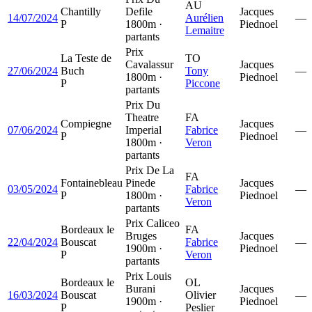
AU
Chantilly
Defile
Jacques
14/07/2024
Aurélien
—
P
1800m ·
Piednoel
Lemaitre
partants
Prix
La Teste de
TO
Cavalassur
Jacques
27/06/2024
Buch
Tony
—
1800m ·
Piednoel
P
Piccone
partants
Prix Du
Theatre
FA
Compiegne
Jacques
07/06/2024
Imperial
Fabrice
—
P
Piednoel
1800m ·
Veron
partants
Prix De La
FA
Fontainebleau
Pinede
Jacques
03/05/2024
Fabrice
—
P
1800m ·
Piednoel
Veron
partants
Prix Caliceo
Bordeaux le
FA
Bruges
Jacques
22/04/2024
Bouscat
Fabrice
—
1900m ·
Piednoel
P
Veron
partants
Prix Louis
Bordeaux le
OL
Burani
Jacques
16/03/2024
Bouscat
Olivier
—
1900m ·
Piednoel
P
Peslier