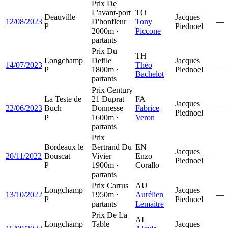
Prix De
L'avant-port
TO
Deauville
Jacques
12/08/2023
D'honfleur
Tony
—
P
Piednoel
2000m ·
Piccone
partants
Prix Du
TH
Longchamp
Defile
Jacques
14/07/2023
Théo
—
P
1800m ·
Piednoel
Bachelot
partants
Prix Century
La Teste de
21 Duprat
FA
Jacques
22/06/2023
Buch
Donnesse
Fabrice
—
Piednoel
P
1600m ·
Veron
partants
Prix
Bordeaux le
Bertrand Du
EN
Jacques
20/11/2022
Bouscat
Vivier
Enzo
—
Piednoel
P
1900m ·
Corallo
partants
Prix Carrus
AU
Longchamp
Jacques
13/10/2022
1950m ·
Aurélien
—
P
Piednoel
partants
Lemaitre
Prix De La
AL
Longchamp
Table
Jacques