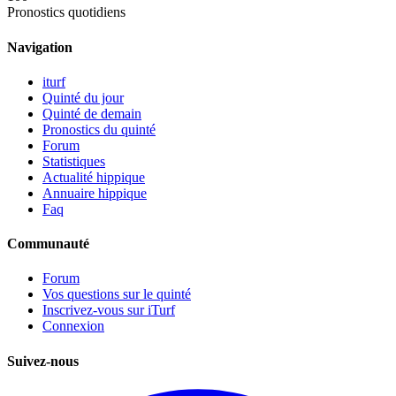
Pronostics quotidiens
Navigation
iturf
Quinté du jour
Quinté de demain
Pronostics du quinté
Forum
Statistiques
Actualité hippique
Annuaire hippique
Faq
Communauté
Forum
Vos questions sur le quinté
Inscrivez-vous sur iTurf
Connexion
Suivez-nous