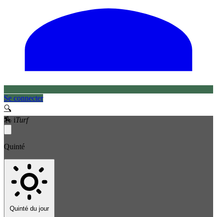
Se connecter
🔍
🏇
i
Turf
Quinté
Quinté du jour