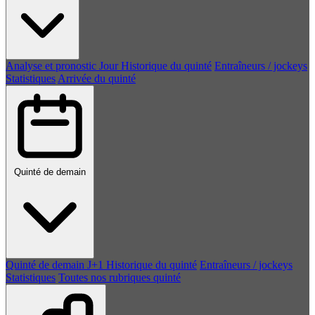
Analyse et pronostic
Jour
Historique du quinté
Entraîneurs / jockeys
Statistiques
Arrivée du quinté
Quinté de demain
Quinté de demain
J+1
Historique du quinté
Entraîneurs / jockeys
Statistiques
Toutes nos rubriques quinté