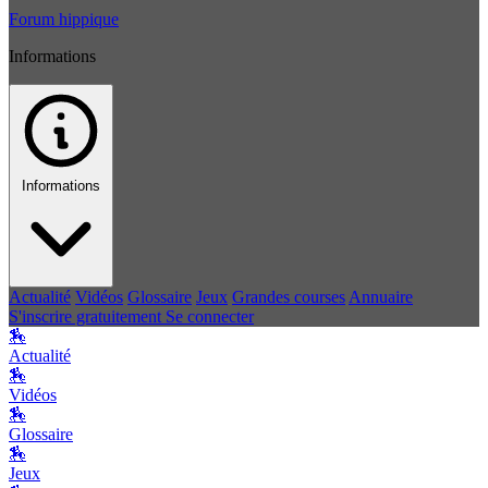
Forum hippique
Informations
Informations
Actualité
Vidéos
Glossaire
Jeux
Grandes courses
Annuaire
S'inscrire gratuitement
Se connecter
🏇
Actualité
🏇
Vidéos
🏇
Glossaire
🏇
Jeux