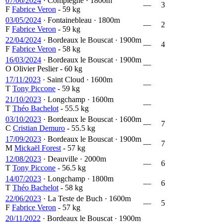
07/06/2024
·
Compiegne
·
1800m
—
3
F
Fabrice Veron
- 59 kg
03/05/2024
·
Fontainebleau
·
1800m
—
2
F
Fabrice Veron
- 59 kg
22/04/2024
·
Bordeaux le Bouscat
·
1900m
—
4
F
Fabrice Veron
- 58 kg
16/03/2024
·
Bordeaux le Bouscat
·
1900m
—
O
Olivier Peslier
- 60 kg
17/11/2023
·
Saint Cloud
·
1600m
—
T
Tony Piccone
- 59 kg
21/10/2023
·
Longchamp
·
1600m
—
T
Théo Bachelot
- 55.5 kg
03/10/2023
·
Bordeaux le Bouscat
·
1600m
—
7
C
Cristian Demuro
- 55.5 kg
17/09/2023
·
Bordeaux le Bouscat
·
1900m
—
7
M
Mickaël Forest
- 57 kg
12/08/2023
·
Deauville
·
2000m
—
6
T
Tony Piccone
- 56.5 kg
14/07/2023
·
Longchamp
·
1800m
—
6
T
Théo Bachelot
- 58 kg
22/06/2023
·
La Teste de Buch
·
1600m
—
5
F
Fabrice Veron
- 57 kg
20/11/2022
·
Bordeaux le Bouscat
·
1900m