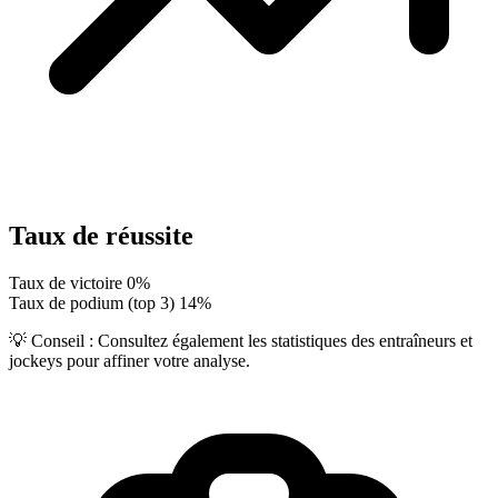
Taux de réussite
Taux de victoire
0%
Taux de podium (top 3)
14%
💡 Conseil :
Consultez également les statistiques des entraîneurs et
jockeys pour affiner votre analyse.