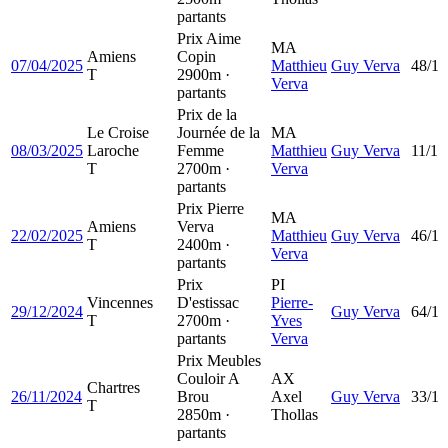
partants
Prix Aime
MA
Amiens
Copin
07/04/2025
Matthieu
Guy Verva
48/1
T
2900m ·
Verva
partants
Prix de la
Le Croise
Journée de la
MA
08/03/2025
Laroche
Femme
Matthieu
Guy Verva
11/1
T
2700m ·
Verva
partants
Prix Pierre
MA
Amiens
Verva
22/02/2025
Matthieu
Guy Verva
46/1
T
2400m ·
Verva
partants
Prix
PI
Vincennes
D'estissac
Pierre-
29/12/2024
Guy Verva
64/1
T
2700m ·
Yves
partants
Verva
Prix Meubles
Couloir A
AX
Chartres
26/11/2024
Brou
Axel
Guy Verva
33/1
T
2850m ·
Thollas
partants