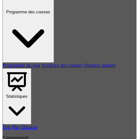
Programme des courses
Programme du jour
Archives des courses
Derniers quintés
Statistiques
Trot
Plat
Obstacle
Communauté