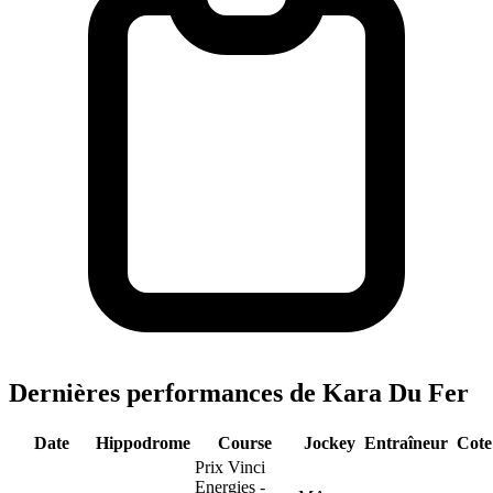
Dernières performances de Kara Du Fer
Date
Hippodrome
Course
Jockey
Entraîneur
Cote
Prix Vinci
Energies -