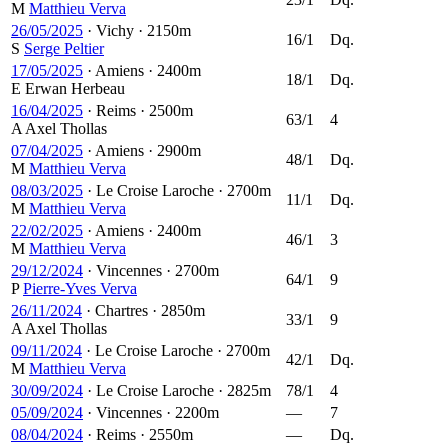
M
Matthieu Verva
26/05/2025
·
Vichy
·
2150m
16/1
Dq.
S
Serge Peltier
17/05/2025
·
Amiens
·
2400m
18/1
Dq.
E
Erwan Herbeau
16/04/2025
·
Reims
·
2500m
63/1
4
A
Axel Thollas
07/04/2025
·
Amiens
·
2900m
48/1
Dq.
M
Matthieu Verva
08/03/2025
·
Le Croise Laroche
·
2700m
11/1
Dq.
M
Matthieu Verva
22/02/2025
·
Amiens
·
2400m
46/1
3
M
Matthieu Verva
29/12/2024
·
Vincennes
·
2700m
64/1
9
P
Pierre-Yves Verva
26/11/2024
·
Chartres
·
2850m
33/1
9
A
Axel Thollas
09/11/2024
·
Le Croise Laroche
·
2700m
42/1
Dq.
M
Matthieu Verva
30/09/2024
·
Le Croise Laroche
·
2825m
78/1
4
05/09/2024
·
Vincennes
·
2200m
—
7
08/04/2024
·
Reims
·
2550m
—
Dq.