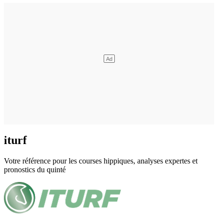
iturf
Votre référence pour les courses hippiques, analyses expertes et
pronostics du quinté