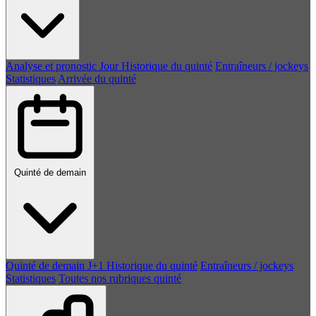
Analyse et pronostic
Jour
Historique du quinté
Entraîneurs / jockeys
Statistiques
Arrivée du quinté
Quinté de demain
Quinté de demain
J+1
Historique du quinté
Entraîneurs / jockeys
Statistiques
Toutes nos rubriques quinté