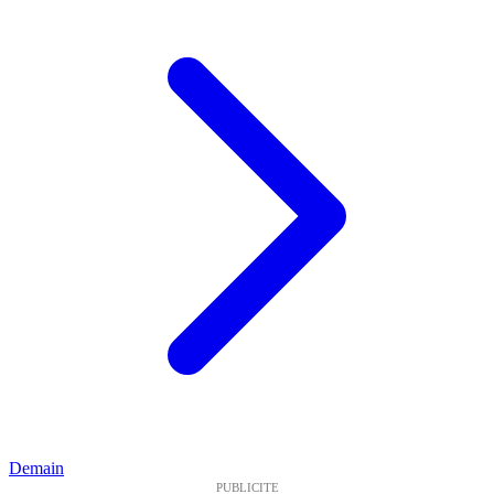
Demain