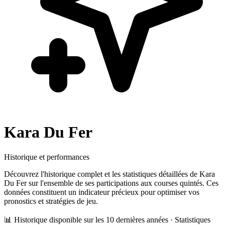
Kara Du Fer
Historique et performances
Découvrez l'historique complet et les statistiques détaillées de
Kara
Du Fer
sur l'ensemble de ses participations aux courses quintés. Ces
données constituent un indicateur précieux pour optimiser vos
pronostics et stratégies de jeu.
📊 Historique disponible sur les 10 dernières années · Statistiques