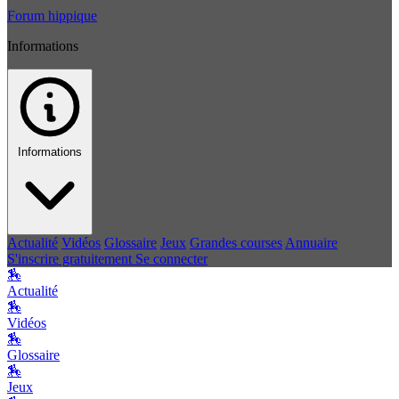
Forum hippique
Informations
Informations
Actualité
Vidéos
Glossaire
Jeux
Grandes courses
Annuaire
S'inscrire gratuitement
Se connecter
🏇
Actualité
🏇
Vidéos
🏇
Glossaire
🏇
Jeux