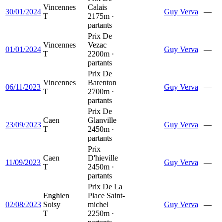
Vincennes
Calais
30/01/2024
Guy Verva
—
T
2175m ·
partants
Prix De
Vincennes
Vezac
01/01/2024
Guy Verva
—
T
2200m ·
partants
Prix De
Vincennes
Barenton
06/11/2023
Guy Verva
—
T
2700m ·
partants
Prix De
Caen
Glanville
23/09/2023
Guy Verva
—
T
2450m ·
partants
Prix
Caen
D'hieville
11/09/2023
Guy Verva
—
T
2450m ·
partants
Prix De La
Enghien
Place Saint-
02/08/2023
Soisy
michel
Guy Verva
—
T
2250m ·