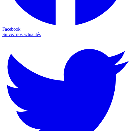
Facebook
Suivez nos actualités