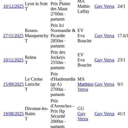
MA
Lyon la Soie
Prix Plaine
10/12/2025
Mathis
Guy Verva
24/1
T
des Maur
Laffay
2700m ·
partants
Prix Ici
Rouen-
Normandie &
EV
27/11/2025
Mauquenchy
Picardie
Eva
Guy Verva
17.6/
T
2850m ·
Bouclet
partants
Prix des
EV
Reims
Jockeys
10/11/2025
Eva
Guy Verva
23/1
T
2550m ·
Bouclet
partants
Prix
Le Croise
d'Haubourdin
MA
15/09/2025
Laroche
(gr A)
Matthieu
Guy Verva
9/1
T
2700m ·
Verva
partants
Prix
d'Avenches -
Divonne-les-
GU
Prix Hp
19/08/2025
Bains
Guy
Guy Verva
41/1
Sécurité
T
Verva
2000m ·
partants