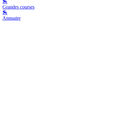
🏇
Grandes courses
🏇
Annuaire