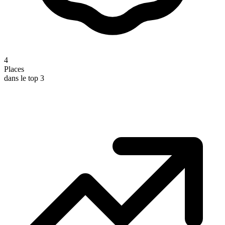
4
Places
dans le top 3