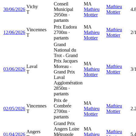
Conseil
MA
Vichy
Mathieu
30/06/2026
Municipal
Mathieu
4.
T
Mottier
2950m ·
Mottier
partants
Prix Eudora
MA
Vincennes
Mathieu
12/06/2026
2700m ·
Mathieu
2/
T
Mottier
partants
Mottier
Grand
National du
Trot - Grand
Prix Jacques
MA
Laval
Moreau -
Mathieu
03/06/2026
Mathieu
3/
T
Grand Prix
Mottier
Mottier
Laval
Agglomération
2850m ·
partants
Prix de
MA
Vincennes
Combrée
Mathieu
02/05/2026
Mathieu
2.
T
2700m ·
Mottier
Mottier
partants
Grand Prix
Angers Loire
MA
Angers
Mathieu
01/04/2026
Métropole
Mathieu
5.