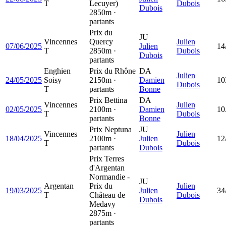
T
Lecuyer)
Dubois
Dubois
2850m ·
partants
Prix du
JU
Vincennes
Quercy
Julien
07/06/2025
Julien
14
T
2850m ·
Dubois
Dubois
partants
Enghien
Prix du Rhône
DA
Julien
24/05/2025
Soisy
2150m ·
Damien
10
Dubois
T
partants
Bonne
Prix Bettina
DA
Vincennes
Julien
02/05/2025
2100m ·
Damien
10
T
Dubois
partants
Bonne
Prix Neptuna
JU
Vincennes
Julien
18/04/2025
2100m ·
Julien
12
T
Dubois
partants
Dubois
Prix Terres
d'Argentan
Normandie -
JU
Argentan
Prix du
Julien
19/03/2025
Julien
34
T
Château de
Dubois
Dubois
Medavy
2875m ·
partants