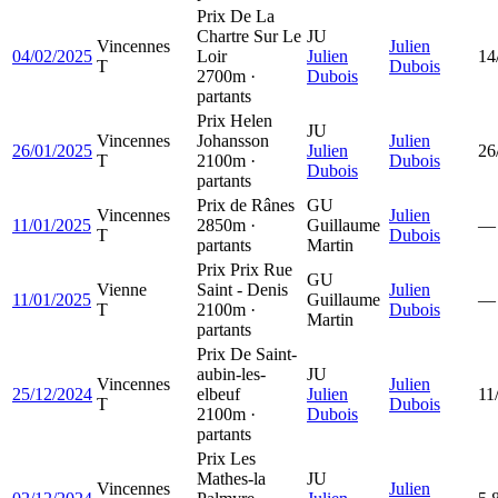
Prix De La
Chartre Sur Le
JU
Vincennes
Julien
04/02/2025
Loir
Julien
14
T
Dubois
2700m ·
Dubois
partants
Prix Helen
JU
Vincennes
Johansson
Julien
26/01/2025
Julien
26
T
2100m ·
Dubois
Dubois
partants
Prix de Rânes
GU
Vincennes
Julien
11/01/2025
2850m ·
Guillaume
—
T
Dubois
partants
Martin
Prix Prix Rue
GU
Vienne
Saint - Denis
Julien
11/01/2025
Guillaume
—
T
2100m ·
Dubois
Martin
partants
Prix De Saint-
aubin-les-
JU
Vincennes
Julien
25/12/2024
elbeuf
Julien
11
T
Dubois
2100m ·
Dubois
partants
Prix Les
Mathes-la
JU
Vincennes
Julien