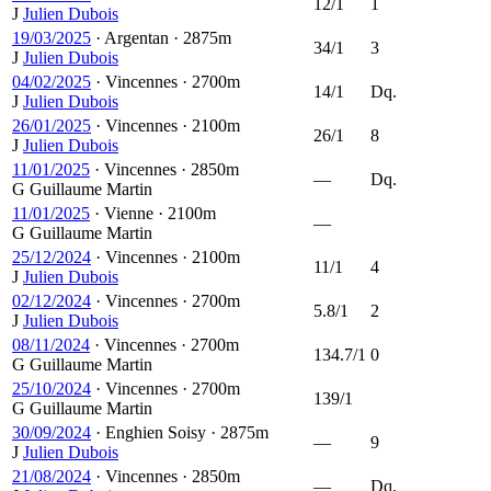
12/1
1
J
Julien Dubois
19/03/2025
·
Argentan
·
2875m
34/1
3
J
Julien Dubois
04/02/2025
·
Vincennes
·
2700m
14/1
Dq.
J
Julien Dubois
26/01/2025
·
Vincennes
·
2100m
26/1
8
J
Julien Dubois
11/01/2025
·
Vincennes
·
2850m
—
Dq.
G
Guillaume Martin
11/01/2025
·
Vienne
·
2100m
—
G
Guillaume Martin
25/12/2024
·
Vincennes
·
2100m
11/1
4
J
Julien Dubois
02/12/2024
·
Vincennes
·
2700m
5.8/1
2
J
Julien Dubois
08/11/2024
·
Vincennes
·
2700m
134.7/1
0
G
Guillaume Martin
25/10/2024
·
Vincennes
·
2700m
139/1
G
Guillaume Martin
30/09/2024
·
Enghien Soisy
·
2875m
—
9
J
Julien Dubois
21/08/2024
·
Vincennes
·
2850m
—
Dq.