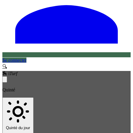
Se connecter
🔍
🏇
i
Turf
Quinté
Quinté du jour