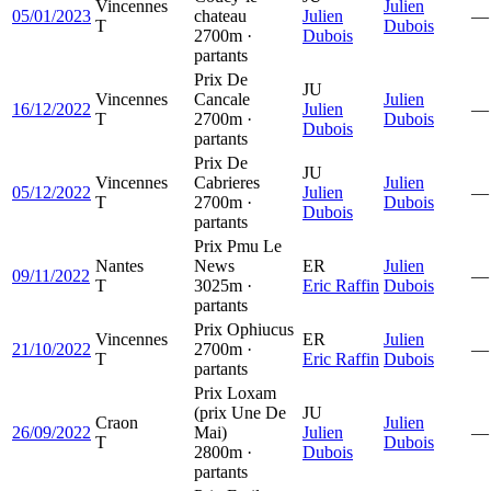
Vincennes
Julien
05/01/2023
chateau
Julien
—
T
Dubois
2700m ·
Dubois
partants
Prix De
JU
Vincennes
Cancale
Julien
16/12/2022
Julien
—
T
2700m ·
Dubois
Dubois
partants
Prix De
JU
Vincennes
Cabrieres
Julien
05/12/2022
Julien
—
T
2700m ·
Dubois
Dubois
partants
Prix Pmu Le
Nantes
News
ER
Julien
09/11/2022
—
T
3025m ·
Eric Raffin
Dubois
partants
Prix Ophiucus
Vincennes
ER
Julien
21/10/2022
2700m ·
—
T
Eric Raffin
Dubois
partants
Prix Loxam
(prix Une De
JU
Craon
Julien
26/09/2022
Mai)
Julien
—
T
Dubois
2800m ·
Dubois
partants