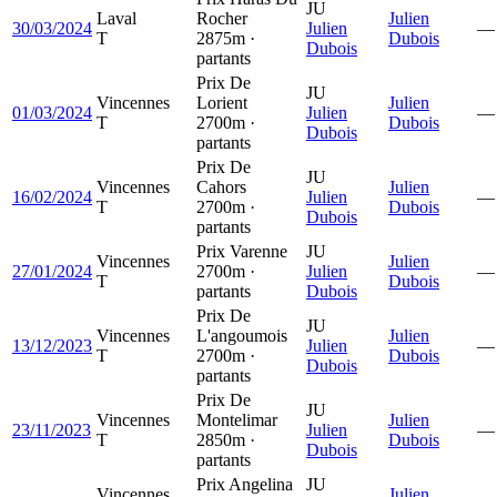
JU
Laval
Rocher
Julien
30/03/2024
Julien
—
T
2875m ·
Dubois
Dubois
partants
Prix De
JU
Vincennes
Lorient
Julien
01/03/2024
Julien
—
T
2700m ·
Dubois
Dubois
partants
Prix De
JU
Vincennes
Cahors
Julien
16/02/2024
Julien
—
T
2700m ·
Dubois
Dubois
partants
Prix Varenne
JU
Vincennes
Julien
27/01/2024
2700m ·
Julien
—
T
Dubois
partants
Dubois
Prix De
JU
Vincennes
L'angoumois
Julien
13/12/2023
Julien
—
T
2700m ·
Dubois
Dubois
partants
Prix De
JU
Vincennes
Montelimar
Julien
23/11/2023
Julien
—
T
2850m ·
Dubois
Dubois
partants
Prix Angelina
JU
Vincennes
Julien