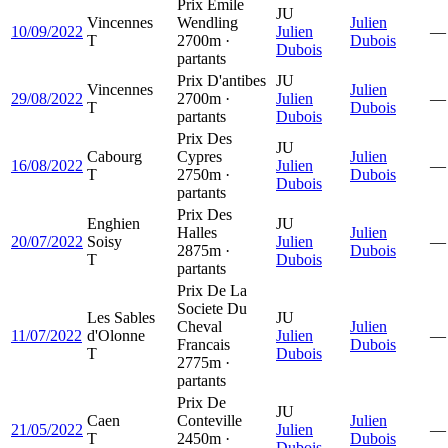
Prix Emile
JU
Vincennes
Wendling
Julien
10/09/2022
Julien
—
T
2700m ·
Dubois
Dubois
partants
Prix D'antibes
JU
Vincennes
Julien
29/08/2022
2700m ·
Julien
—
T
Dubois
partants
Dubois
Prix Des
JU
Cabourg
Cypres
Julien
16/08/2022
Julien
—
T
2750m ·
Dubois
Dubois
partants
Prix Des
Enghien
JU
Halles
Julien
20/07/2022
Soisy
Julien
—
2875m ·
Dubois
T
Dubois
partants
Prix De La
Societe Du
Les Sables
JU
Cheval
Julien
11/07/2022
d'Olonne
Julien
—
Francais
Dubois
T
Dubois
2775m ·
partants
Prix De
JU
Caen
Conteville
Julien
21/05/2022
Julien
—
T
2450m ·
Dubois
Dubois