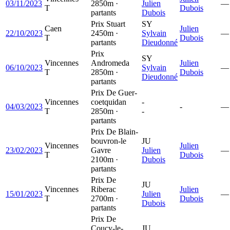
03/11/2023
2850m ·
Julien
—
T
Dubois
partants
Dubois
Prix Stuart
SY
Caen
Julien
22/10/2023
2450m ·
Sylvain
—
T
Dubois
partants
Dieudonné
Prix
SY
Vincennes
Andromeda
Julien
06/10/2023
Sylvain
—
T
2850m ·
Dubois
Dieudonné
partants
Prix De Guer-
Vincennes
coetquidan
-
04/03/2023
-
—
T
2850m ·
-
partants
Prix De Blain-
bouvron-le
JU
Vincennes
Julien
23/02/2023
Gavre
Julien
—
T
Dubois
2100m ·
Dubois
partants
Prix De
JU
Vincennes
Riberac
Julien
15/01/2023
Julien
—
T
2700m ·
Dubois
Dubois
partants
Prix De
Coucy-le-
JU