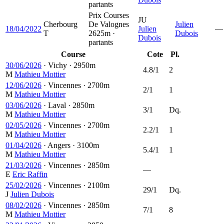
partants
Prix Courses
JU
Cherbourg
De Valognes
Julien
18/04/2022
Julien
—
T
2625m ·
Dubois
Dubois
partants
Course
Cote
Pl.
30/06/2026
·
Vichy
·
2950m
4.8/1
2
M
Mathieu Mottier
12/06/2026
·
Vincennes
·
2700m
2/1
1
M
Mathieu Mottier
03/06/2026
·
Laval
·
2850m
3/1
Dq.
M
Mathieu Mottier
02/05/2026
·
Vincennes
·
2700m
2.2/1
1
M
Mathieu Mottier
01/04/2026
·
Angers
·
3100m
5.4/1
1
M
Mathieu Mottier
21/03/2026
·
Vincennes
·
2850m
—
E
Eric Raffin
25/02/2026
·
Vincennes
·
2100m
29/1
Dq.
J
Julien Dubois
08/02/2026
·
Vincennes
·
2850m
7/1
8
M
Mathieu Mottier