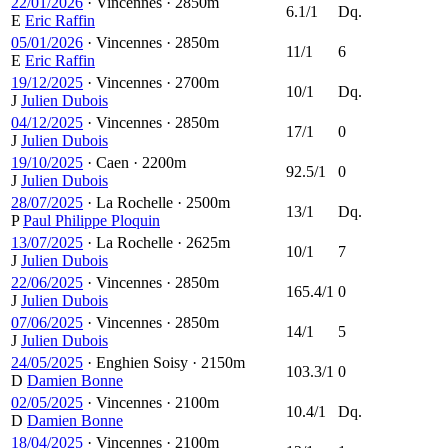
22/01/2026
·
Vincennes
·
2850m
6.1/1
Dq.
E
Eric Raffin
05/01/2026
·
Vincennes
·
2850m
11/1
6
E
Eric Raffin
19/12/2025
·
Vincennes
·
2700m
10/1
Dq.
J
Julien Dubois
04/12/2025
·
Vincennes
·
2850m
17/1
0
J
Julien Dubois
19/10/2025
·
Caen
·
2200m
92.5/1
0
J
Julien Dubois
28/07/2025
·
La Rochelle
·
2500m
13/1
Dq.
P
Paul Philippe Ploquin
13/07/2025
·
La Rochelle
·
2625m
10/1
7
J
Julien Dubois
22/06/2025
·
Vincennes
·
2850m
165.4/1
0
J
Julien Dubois
07/06/2025
·
Vincennes
·
2850m
14/1
5
J
Julien Dubois
24/05/2025
·
Enghien Soisy
·
2150m
103.3/1
0
D
Damien Bonne
02/05/2025
·
Vincennes
·
2100m
10.4/1
Dq.
D
Damien Bonne
18/04/2025
·
Vincennes
·
2100m