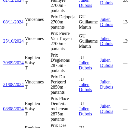
02/12/2024
Palmyre
Julien
5.
T
Dubois
2700m ·
Dubois
partants
Prix Dejopeja
GU
Vincennes
Julien
08/11/2024
2700m ·
Guillaume
13
T
Dubois
partants
Martin
Prix Pierre
GU
Vincennes
Van Troyen
Julien
25/10/2024
Guillaume
13
T
2700m ·
Dubois
Martin
partants
Prix
Enghien
JU
D'egletons
Julien
30/09/2024
Soisy
Julien
—
2875m ·
Dubois
T
Dubois
partants
Prix Du
JU
Vincennes
Perigord
Julien
21/08/2024
Julien
—
T
2850m ·
Dubois
Dubois
partants
Prix Place
Enghien
Denfert-
JU
Julien
08/08/2024
Soisy
rochereau
Julien
—
Dubois
T
2875m ·
Dubois
partants
Prix Des
Enghien
JU