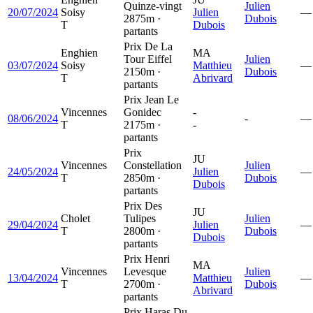
Quinze-vingt
Julien
20/07/2024
Soisy
Julien
—
2875m ·
Dubois
T
Dubois
partants
Prix De La
Enghien
MA
Tour Eiffel
Julien
03/07/2024
Soisy
Matthieu
—
2150m ·
Dubois
T
Abrivard
partants
Prix Jean Le
Vincennes
Gonidec
-
08/06/2024
-
—
T
2175m ·
-
partants
Prix
JU
Vincennes
Constellation
Julien
24/05/2024
Julien
—
T
2850m ·
Dubois
Dubois
partants
Prix Des
JU
Cholet
Tulipes
Julien
29/04/2024
Julien
—
T
2800m ·
Dubois
Dubois
partants
Prix Henri
MA
Vincennes
Levesque
Julien
13/04/2024
Matthieu
—
T
2700m ·
Dubois
Abrivard
partants
Prix Haras Du