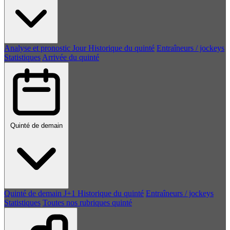
Analyse et pronostic
Jour
Historique du quinté
Entraîneurs / jockeys
Statistiques
Arrivée du quinté
Quinté de demain
Quinté de demain
J+1
Historique du quinté
Entraîneurs / jockeys
Statistiques
Toutes nos rubriques quinté