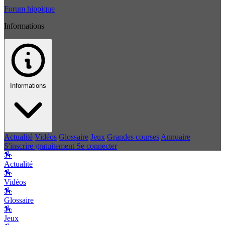
Forum hippique
Informations
Informations
Actualité
Vidéos
Glossaire
Jeux
Grandes courses
Annuaire
S'inscrire gratuitement
Se connecter
🏇
Actualité
🏇
Vidéos
🏇
Glossaire
🏇
Jeux