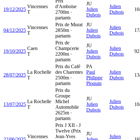
Prix
JU
Vincennes
d'Amboise
Julien
19/12/2025
Julien
10
T
2700m ·
Dubois
Dubois
partants
Prix de Murat
JU
Vincennes
Julien
04/12/2025
2850m ·
Julien
17
T
Dubois
partants
Dubois
Prix de
JU
Caen
Champcerie
Julien
19/10/2025
Julien
92
T
2200m ·
Dubois
Dubois
partants
Prix du Café
PA
La Rochelle
des Charentes
Paul
Julien
28/07/2025
13
T
2500m ·
Philippe
Dubois
partants
Ploquin
Prix du
Groupe
JU
La Rochelle
Michel
Julien
13/07/2025
Julien
10
T
Automobile
Dubois
Dubois
2625m ·
partants
Prix J XII - J
Twelve (Prix
JU
Vincennes
Jean-Yves
Julien
22/06/2025
Julien
16