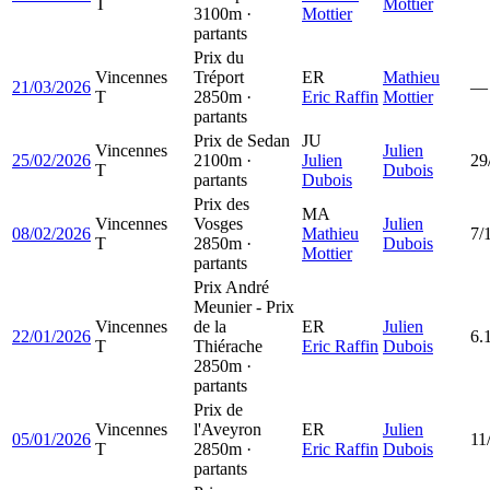
T
Mottier
3100m ·
Mottier
partants
Prix du
Vincennes
Tréport
ER
Mathieu
21/03/2026
—
T
2850m ·
Eric Raffin
Mottier
partants
Prix de Sedan
JU
Vincennes
Julien
25/02/2026
2100m ·
Julien
29
T
Dubois
partants
Dubois
Prix des
MA
Vincennes
Vosges
Julien
08/02/2026
Mathieu
7/
T
2850m ·
Dubois
Mottier
partants
Prix André
Meunier - Prix
Vincennes
de la
ER
Julien
22/01/2026
6.
T
Thiérache
Eric Raffin
Dubois
2850m ·
partants
Prix de
Vincennes
l'Aveyron
ER
Julien
05/01/2026
11
T
2850m ·
Eric Raffin
Dubois
partants