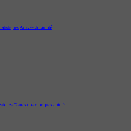
tatistiques
Arrivée du quinté
istiques
Toutes nos rubriques quinté