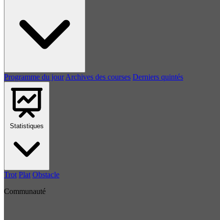
Programme du jour
Archives des courses
Derniers quintés
Statistiques
Trot
Plat
Obstacle
Communauté