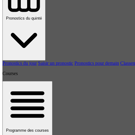
Pronostics du quinté
Pronostics du jour
Saisir un pronostic
Pronostics pour demain
Classem
Courses
Programme des courses