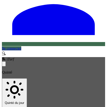
Se connecter
🔍
🏇
i
Turf
Quinté
Quinté du jour