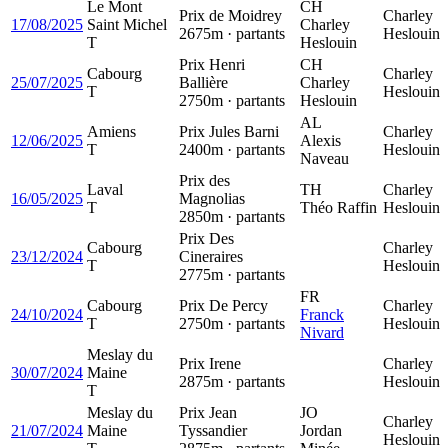
Le Mont
CH
Prix de Moidrey
Charley
17/08/2025
Saint Michel
Charley
2675m · partants
Heslouin
T
Heslouin
Prix Henri
CH
Cabourg
Charley
25/07/2025
Ballière
Charley
T
Heslouin
2750m · partants
Heslouin
AL
Amiens
Prix Jules Barni
Charley
12/06/2025
Alexis
T
2400m · partants
Heslouin
Naveau
Prix des
Laval
TH
Charley
16/05/2025
Magnolias
T
Théo Raffin
Heslouin
2850m · partants
Prix Des
Cabourg
Charley
23/12/2024
Cineraires
T
Heslouin
2775m · partants
FR
Cabourg
Prix De Percy
Charley
24/10/2024
Franck
T
2750m · partants
Heslouin
Nivard
Meslay du
Prix Irene
Charley
30/07/2024
Maine
2875m · partants
Heslouin
T
Meslay du
Prix Jean
JO
Charley
21/07/2024
Maine
Tyssandier
Jordan
Heslouin