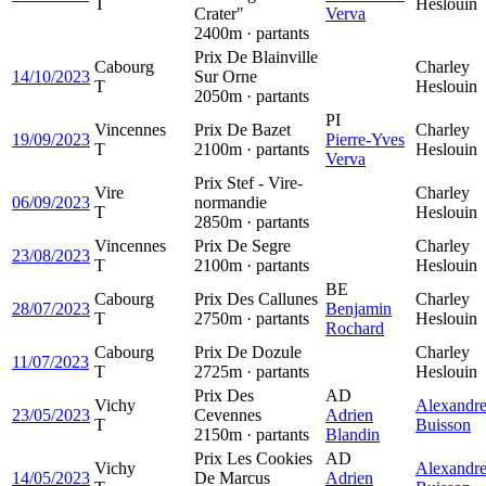
T
Heslouin
Crater"
Verva
2400m · partants
Prix De Blainville
Cabourg
Charley
14/10/2023
Sur Orne
T
Heslouin
2050m · partants
PI
Vincennes
Prix De Bazet
Charley
19/09/2023
Pierre-Yves
T
2100m · partants
Heslouin
Verva
Prix Stef - Vire-
Vire
Charley
06/09/2023
normandie
T
Heslouin
2850m · partants
Vincennes
Prix De Segre
Charley
23/08/2023
T
2100m · partants
Heslouin
BE
Cabourg
Prix Des Callunes
Charley
28/07/2023
Benjamin
T
2750m · partants
Heslouin
Rochard
Cabourg
Prix De Dozule
Charley
11/07/2023
T
2725m · partants
Heslouin
Prix Des
AD
Vichy
Alexandr
23/05/2023
Cevennes
Adrien
T
Buisson
2150m · partants
Blandin
Prix Les Cookies
AD
Vichy
Alexandr
14/05/2023
De Marcus
Adrien