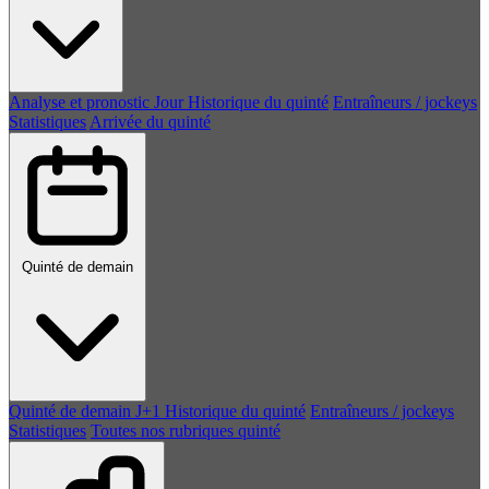
Analyse et pronostic
Jour
Historique du quinté
Entraîneurs / jockeys
Statistiques
Arrivée du quinté
Quinté de demain
Quinté de demain
J+1
Historique du quinté
Entraîneurs / jockeys
Statistiques
Toutes nos rubriques quinté