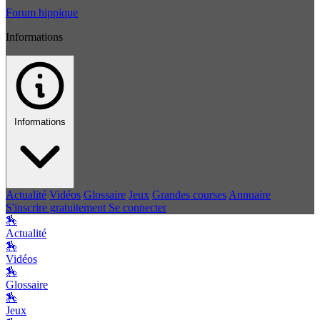
Forum hippique
Informations
Informations
Actualité
Vidéos
Glossaire
Jeux
Grandes courses
Annuaire
S'inscrire gratuitement
Se connecter
🏇
Actualité
🏇
Vidéos
🏇
Glossaire
🏇
Jeux