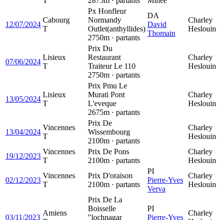
T
2875m · partants
Minée
Px Honfleur
DA
Cabourg
Normandy
Charley
12/07/2024
David
T
Outlet(anthyllides)
Heslouin
Thomain
2750m · partants
Prix Du
Lisieux
Restaurant
Charley
07/06/2024
T
Traiteur Le 110
Heslouin
2750m · partants
Prix Pmu Le
Lisieux
Murati Pont
Charley
13/05/2024
T
L'eveque
Heslouin
2675m · partants
Prix De
Vincennes
Charley
13/04/2024
Wissembourg
T
Heslouin
2100m · partants
Vincennes
Prix De Pons
Charley
19/12/2023
T
2100m · partants
Heslouin
PI
Vincennes
Prix D'oraison
Charley
02/12/2023
Pierre-Yves
T
2100m · partants
Heslouin
Verva
Prix De La
Boisselle
PI
Amiens
Charley
03/11/2023
"lochnagar
Pierre-Yves