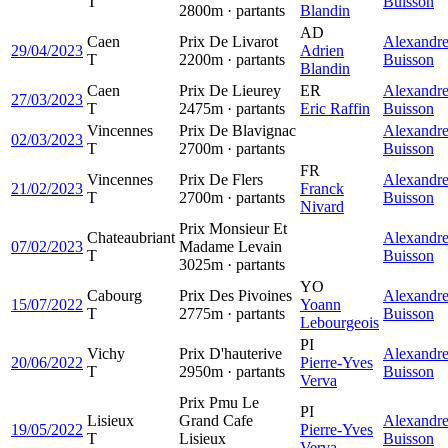
T
Buisson
2800m · partants
Blandin
AD
Caen
Prix De Livarot
Alexandr
29/04/2023
Adrien
T
2200m · partants
Buisson
Blandin
Caen
Prix De Lieurey
ER
Alexandr
27/03/2023
T
2475m · partants
Eric Raffin
Buisson
Vincennes
Prix De Blavignac
Alexandr
02/03/2023
T
2700m · partants
Buisson
FR
Vincennes
Prix De Flers
Alexandr
21/02/2023
Franck
T
2700m · partants
Buisson
Nivard
Prix Monsieur Et
Chateaubriant
Alexandr
07/02/2023
Madame Levain
T
Buisson
3025m · partants
YO
Cabourg
Prix Des Pivoines
Alexandr
15/07/2022
Yoann
T
2775m · partants
Buisson
Lebourgeois
PI
Vichy
Prix D'hauterive
Alexandr
20/06/2022
Pierre-Yves
T
2950m · partants
Buisson
Verva
Prix Pmu Le
PI
Lisieux
Grand Cafe
Alexandr
19/05/2022
Pierre-Yves
T
Lisieux
Buisson
Verva