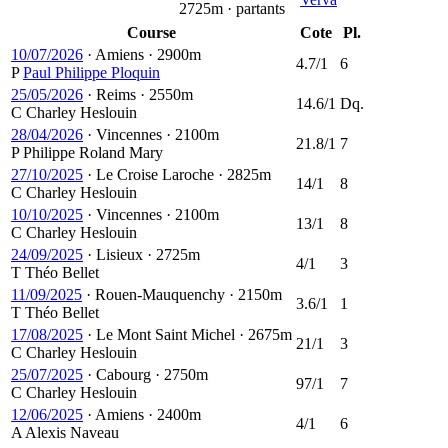
2725m · partants
Course
Cote
Pl.
10/07/2026
·
Amiens
·
2900m
4.7/1
6
P
Paul Philippe Ploquin
25/05/2026
·
Reims
·
2550m
14.6/1
Dq.
C
Charley Heslouin
28/04/2026
·
Vincennes
·
2100m
21.8/1
7
P
Philippe Roland Mary
27/10/2025
·
Le Croise Laroche
·
2825m
14/1
8
C
Charley Heslouin
10/10/2025
·
Vincennes
·
2100m
13/1
8
C
Charley Heslouin
24/09/2025
·
Lisieux
·
2725m
4/1
3
T
Théo Bellet
11/09/2025
·
Rouen-Mauquenchy
·
2150m
3.6/1
1
T
Théo Bellet
17/08/2025
·
Le Mont Saint Michel
·
2675m
21/1
3
C
Charley Heslouin
25/07/2025
·
Cabourg
·
2750m
97/1
7
C
Charley Heslouin
12/06/2025
·
Amiens
·
2400m
4/1
6
A
Alexis Naveau