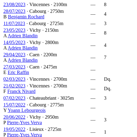
23/08/2023
·
Vincennes
·
2100m
—
8
28/07/2023
·
Cabourg
·
2750m
—
4
B
Benjamin Rochard
11/07/2023
·
Cabourg
·
2725m
—
3
23/05/2023
·
Vichy
·
2150m
—
8
A
Adrien Blandin
14/05/2023
·
Vichy
·
2800m
—
4
A
Adrien Blandin
29/04/2023
·
Caen
·
2200m
—
7
A
Adrien Blandin
27/03/2023
·
Caen
·
2475m
—
E
Eric Raffin
02/03/2023
·
Vincennes
·
2700m
—
Dq.
21/02/2023
·
Vincennes
·
2700m
—
Dq.
F
Franck Nivard
07/02/2023
·
Chateaubriant
·
3025m
—
3
15/07/2022
·
Cabourg
·
2775m
—
Y
Yoann Lebourgeois
20/06/2022
·
Vichy
·
2950m
—
3
P
Pierre-Yves Verva
19/05/2022
·
Lisieux
·
2725m
—
1
P
Pierre-Yves Verva