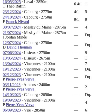
16/05/2025
·
Laval
·
2850m
6.4/1
1
T
Théo Raffin
23/12/2024
·
Cabourg
·
2775m
4/1
5
24/10/2024
·
Cabourg
·
2750m
9/1
9
F
Franck Nivard
30/07/2024
·
Meslay du Maine
·
2875m
—
4
21/07/2024
·
Meslay du Maine
·
2875m
—
Dq.
J
Jordan Minée
12/07/2024
·
Cabourg
·
2750m
—
Dq.
D
David Thomain
07/06/2024
·
Lisieux
·
2750m
—
9
13/05/2024
·
Lisieux
·
2675m
—
1
13/04/2024
·
Vincennes
·
2100m
—
7
19/12/2023
·
Vincennes
·
2100m
—
Dq.
02/12/2023
·
Vincennes
·
2100m
—
Dq.
P
Pierre-Yves Verva
03/11/2023
·
Amiens
·
2400m
—
2
P
Pierre-Yves Verva
14/10/2023
·
Cabourg
·
2050m
—
Dq.
19/09/2023
·
Vincennes
·
2100m
—
4
P
Pierre-Yves Verva
06/09/2023
·
Vire
·
2850m
—
6