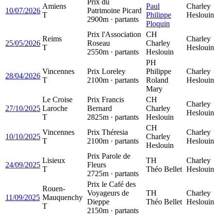
Prix du
Amiens
Paul
Charley
10/07/2026
Patrimoine Picard
T
Philippe
Heslouin
2900m · partants
Ploquin
Prix l'Association
CH
Reims
Charley
25/05/2026
Roseau
Charley
T
Heslouin
2550m · partants
Heslouin
PH
Vincennes
Prix Loreley
Philippe
Charley
28/04/2026
T
2100m · partants
Roland
Heslouin
Mary
Le Croise
Prix Francis
CH
Charley
27/10/2025
Laroche
Bernard
Charley
Heslouin
T
2825m · partants
Heslouin
CH
Vincennes
Prix Théresia
Charley
10/10/2025
Charley
T
2100m · partants
Heslouin
Heslouin
Prix Parole de
Lisieux
TH
Charley
24/09/2025
Fleurs
T
Théo Bellet
Heslouin
2725m · partants
Prix le Café des
Rouen-
Voyageurs de
TH
Charley
11/09/2025
Mauquenchy
Dieppe
Théo Bellet
Heslouin
T
2150m · partants