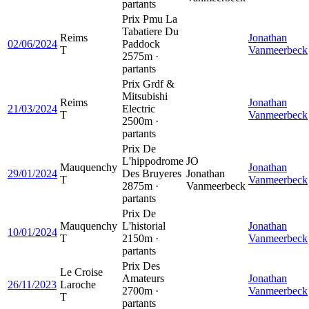
partants
Prix Pmu La
Tabatiere Du
Reims
Jonathan
02/06/2024
Paddock
T
Vanmeerbeck
2575m ·
partants
Prix Grdf &
Mitsubishi
Reims
Jonathan
21/03/2024
Electric
T
Vanmeerbeck
2500m ·
partants
Prix De
L'hippodrome
JO
Mauquenchy
Jonathan
29/01/2024
Des Bruyeres
Jonathan
T
Vanmeerbeck
2875m ·
Vanmeerbeck
partants
Prix De
Mauquenchy
L'historial
Jonathan
10/01/2024
T
2150m ·
Vanmeerbeck
partants
Prix Des
Le Croise
Amateurs
Jonathan
26/11/2023
Laroche
2700m ·
Vanmeerbeck
T
partants