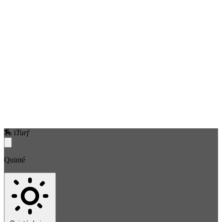
🏇
i
Turf
Quinté