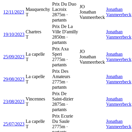
Prix Du Duo
JO
Mauquenchy
Lacroix
Jonathan
12/11/2023
Jonathan
T
2875m ·
Vanmeerbeck
Vanmeerbeck
partants
Prix De La
Chartres
Ville D'amilly
Jonathan
19/10/2023
T
2850m ·
Vanmeerbeck
partants
Prix Axa
JO
La capelle
Speri
Jonathan
25/09/2023
Jonathan
T
2775m ·
Vanmeerbeck
Vanmeerbeck
partants
Prix Des
La capelle
Amateurs
Jonathan
29/08/2023
T
2775m ·
Vanmeerbeck
partants
Prix De
Vincennes
Saint-dizier
Jonathan
23/08/2023
T
2875m ·
Vanmeerbeck
partants
Prix Ecurie
La capelle
Du Saule
Jonathan
25/07/2023
T
2775m ·
Vanmeerbeck
partants