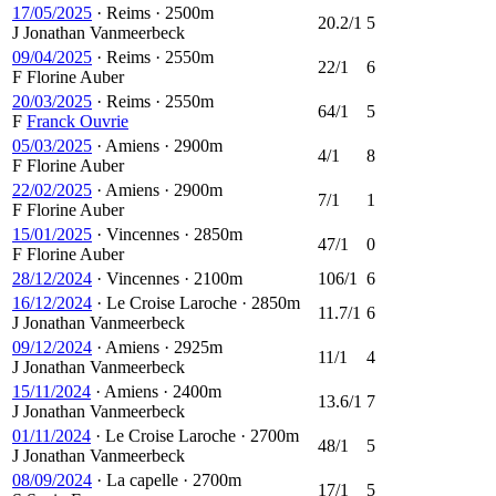
17/05/2025
·
Reims
·
2500m
20.2/1
5
J
Jonathan Vanmeerbeck
09/04/2025
·
Reims
·
2550m
22/1
6
F
Florine Auber
20/03/2025
·
Reims
·
2550m
64/1
5
F
Franck Ouvrie
05/03/2025
·
Amiens
·
2900m
4/1
8
F
Florine Auber
22/02/2025
·
Amiens
·
2900m
7/1
1
F
Florine Auber
15/01/2025
·
Vincennes
·
2850m
47/1
0
F
Florine Auber
28/12/2024
·
Vincennes
·
2100m
106/1
6
16/12/2024
·
Le Croise Laroche
·
2850m
11.7/1
6
J
Jonathan Vanmeerbeck
09/12/2024
·
Amiens
·
2925m
11/1
4
J
Jonathan Vanmeerbeck
15/11/2024
·
Amiens
·
2400m
13.6/1
7
J
Jonathan Vanmeerbeck
01/11/2024
·
Le Croise Laroche
·
2700m
48/1
5
J
Jonathan Vanmeerbeck
08/09/2024
·
La capelle
·
2700m
17/1
5