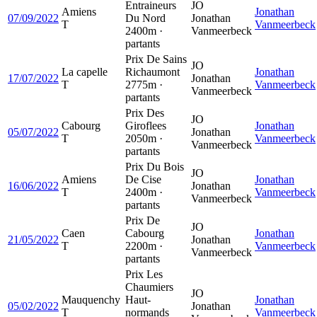
Entraineurs
JO
Amiens
Jonathan
07/09/2022
Du Nord
Jonathan
T
Vanmeerbeck
2400m ·
Vanmeerbeck
partants
Prix De Sains
JO
La capelle
Richaumont
Jonathan
17/07/2022
Jonathan
T
2775m ·
Vanmeerbeck
Vanmeerbeck
partants
Prix Des
JO
Cabourg
Giroflees
Jonathan
05/07/2022
Jonathan
T
2050m ·
Vanmeerbeck
Vanmeerbeck
partants
Prix Du Bois
JO
Amiens
De Cise
Jonathan
16/06/2022
Jonathan
T
2400m ·
Vanmeerbeck
Vanmeerbeck
partants
Prix De
JO
Caen
Cabourg
Jonathan
21/05/2022
Jonathan
T
2200m ·
Vanmeerbeck
Vanmeerbeck
partants
Prix Les
Chaumiers
JO
Mauquenchy
Haut-
Jonathan
05/02/2022
Jonathan
T
normands
Vanmeerbeck