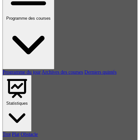
Programme des courses
Programme du jour
Archives des courses
Derniers quintés
Statistiques
Trot
Plat
Obstacle