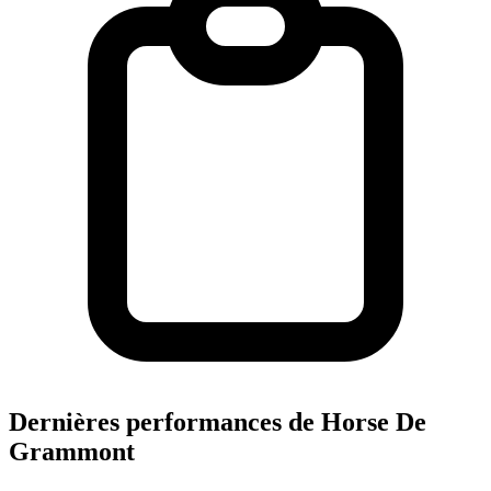
Dernières performances de Horse De
Grammont