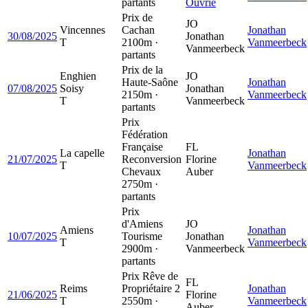
partants
Ouvrie
Prix de
JO
Vincennes
Cachan
Jonathan
30/08/2025
Jonathan
T
2100m ·
Vanmeerbeck
Vanmeerbeck
partants
Prix de la
Enghien
JO
Haute-Saône
Jonathan
07/08/2025
Soisy
Jonathan
2150m ·
Vanmeerbeck
T
Vanmeerbeck
partants
Prix
Fédération
Française
FL
La capelle
Jonathan
21/07/2025
Reconversion
Florine
T
Vanmeerbeck
Chevaux
Auber
2750m ·
partants
Prix
d'Amiens
JO
Amiens
Jonathan
10/07/2025
Tourisme
Jonathan
T
Vanmeerbeck
2900m ·
Vanmeerbeck
partants
Prix Rêve de
FL
Reims
Propriétaire 2
Jonathan
21/06/2025
Florine
T
2550m ·
Vanmeerbeck
Auber