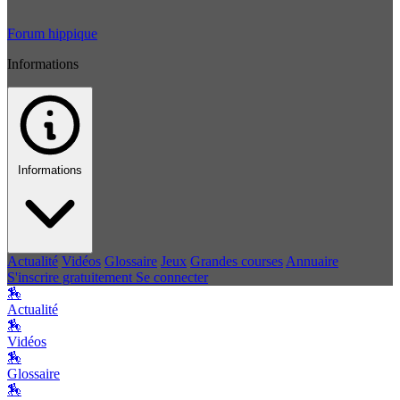
Forum hippique
Informations
Informations
Actualité
Vidéos
Glossaire
Jeux
Grandes courses
Annuaire
S'inscrire gratuitement
Se connecter
🏇
Actualité
🏇
Vidéos
🏇
Glossaire
🏇