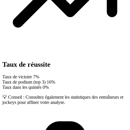
Taux de réussite
Taux de victoire
7%
Taux de podium (top 3)
16%
Taux dans les quintés
0%
💡 Conseil :
Consultez également les statistiques des entraîneurs et
jockeys pour affiner votre analyse.