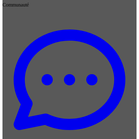
Communauté