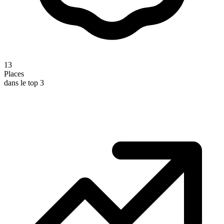
13
Places
dans le top 3