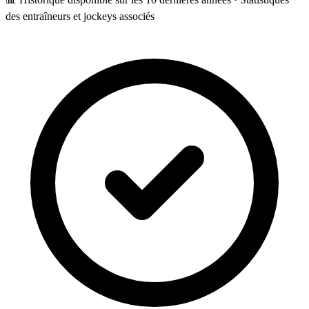
des entraîneurs et jockeys associés