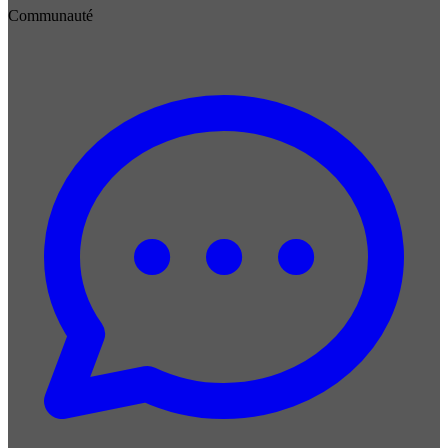
Communauté