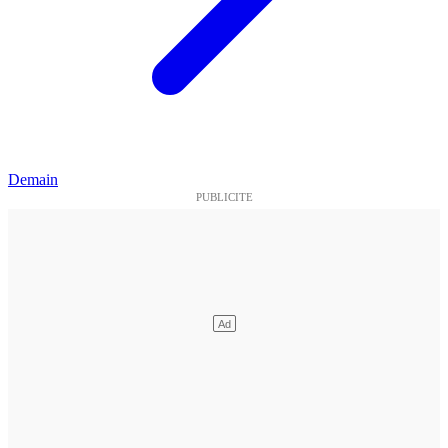
Demain