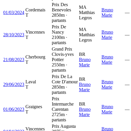
Prix Des
MA
Cordemais
Benevoles
Bruno
01/03/2024
Matthias
—
T
2850m ·
Marie
Legros
partants
Prix De
MA
Vincennes
Nancy
Bruno
28/10/2023
Matthias
—
T
2100m ·
Marie
Legros
partants
Grand Prix
Clovis-yves
BR
Cherbourg
Bruno
21/08/2023
Pottier
Bruno
—
T
Marie
2550m ·
Marie
partants
Prix De La
BR
Laval
Cote D'amour
Bruno
29/06/2023
Bruno
—
T
2850m ·
Marie
Marie
partants
Prix
Intermarche
BR
Graignes
Bruno
01/06/2023
Carentan
Bruno
—
T
Marie
2725m ·
Marie
partants
Prix Augusta
Vincennes
Bruno