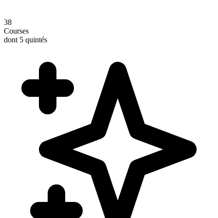
38
Courses
dont 5 quintés