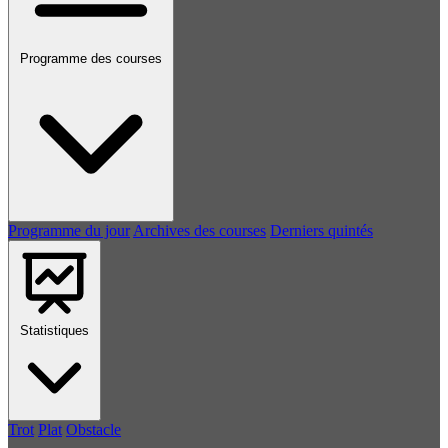
Programme des courses
Programme du jour
Archives des courses
Derniers quintés
Statistiques
Trot
Plat
Obstacle