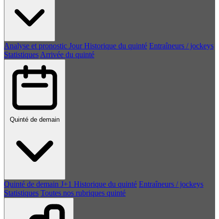
Analyse et pronostic
Jour
Historique du quinté
Entraîneurs / jockeys
Statistiques
Arrivée du quinté
Quinté de demain
Quinté de demain
J+1
Historique du quinté
Entraîneurs / jockeys
Statistiques
Toutes nos rubriques quinté