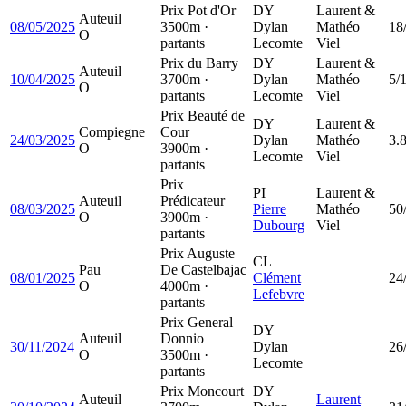
Prix Pot d'Or
DY
Laurent &
Auteuil
08/05/2025
3500m ·
Dylan
Mathéo
18
O
partants
Lecomte
Viel
Prix du Barry
DY
Laurent &
Auteuil
10/04/2025
3700m ·
Dylan
Mathéo
5/
O
partants
Lecomte
Viel
Prix Beauté de
DY
Laurent &
Compiegne
Cour
24/03/2025
Dylan
Mathéo
3.
O
3900m ·
Lecomte
Viel
partants
Prix
PI
Laurent &
Auteuil
Prédicateur
08/03/2025
Pierre
Mathéo
50
O
3900m ·
Dubourg
Viel
partants
Prix Auguste
CL
Pau
De Castelbajac
08/01/2025
Clément
24
O
4000m ·
Lefebvre
partants
Prix General
DY
Auteuil
Donnio
30/11/2024
Dylan
26
O
3500m ·
Lecomte
partants
Prix Moncourt
DY
Auteuil
Laurent