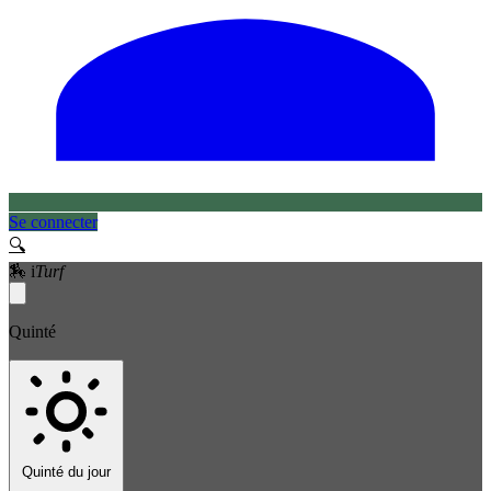
Se connecter
🔍
🏇
i
Turf
Quinté
Quinté du jour