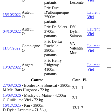
O
Viel
partants
Lecomte
Prix Duc
Auteuil
D'alburquerque
Laurent
15/10/2022
—
O
3500m ·
Viel
partants
Prix De Salers
DY
Auteuil
Laurent
04/10/2022
3700m ·
Dylan
—
O
Viel
partants
Salmon
Prix De La
VA
Compiegne
Rochelle
Laurent
11/04/2022
Valentin
—
O
3800m ·
Viel
Morin
partants
Prix Henry
Angers
Ridgway
Laurent
13/02/2022
—
O
4100m ·
Viel
partants
Course
Cote
Pl.
27/03/2026
·
Bordeaux le Bouscat
·
3800m
2/1
1
M
Mia Bars Hugonot
- 72 kg
15/03/2026
·
Meslay du Maine
·
4200m
2/1
G
Guillaume Viel
- 72 kg
16/12/2025
·
Pau
·
3800m
13/1
7
D
Dylan Lecomte
- 71.5 kg