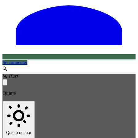
Se connecter
🔍
🏇
i
Turf
Quinté
Quinté du jour