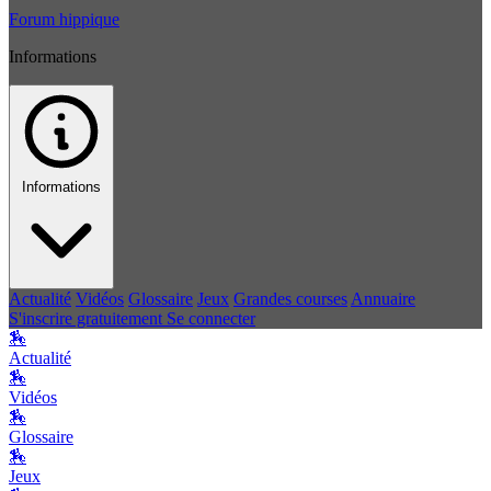
Forum hippique
Informations
Informations
Actualité
Vidéos
Glossaire
Jeux
Grandes courses
Annuaire
S'inscrire gratuitement
Se connecter
🏇
Actualité
🏇
Vidéos
🏇
Glossaire
🏇
Jeux