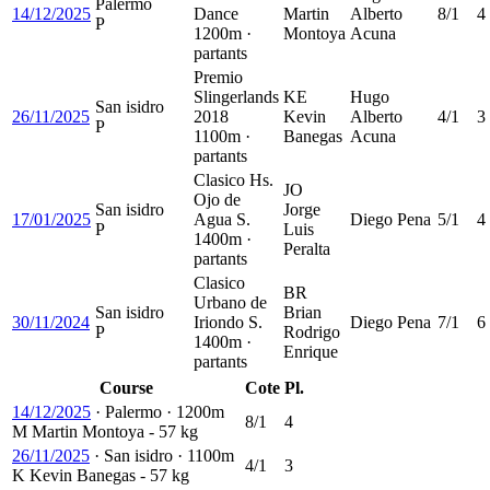
Palermo
14/12/2025
Dance
Martin
Alberto
8/1
4
P
1200m ·
Montoya
Acuna
partants
Premio
Slingerlands
KE
Hugo
San isidro
26/11/2025
2018
Kevin
Alberto
4/1
3
P
1100m ·
Banegas
Acuna
partants
Clasico Hs.
JO
Ojo de
San isidro
Jorge
17/01/2025
Agua S.
Diego Pena
5/1
4
P
Luis
1400m ·
Peralta
partants
Clasico
BR
Urbano de
San isidro
Brian
30/11/2024
Iriondo S.
Diego Pena
7/1
6
P
Rodrigo
1400m ·
Enrique
partants
Course
Cote
Pl.
14/12/2025
·
Palermo
·
1200m
8/1
4
M
Martin Montoya
- 57 kg
26/11/2025
·
San isidro
·
1100m
4/1
3
K
Kevin Banegas
- 57 kg