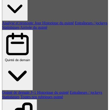
Analyse et pronostic
Jour
Historique du quinté
Entraîneurs / jockeys
Statistiques
Arrivée du quinté
Quinté de demain
Quinté de demain
J+1
Historique du quinté
Entraîneurs / jockeys
Statistiques
Toutes nos rubriques quinté