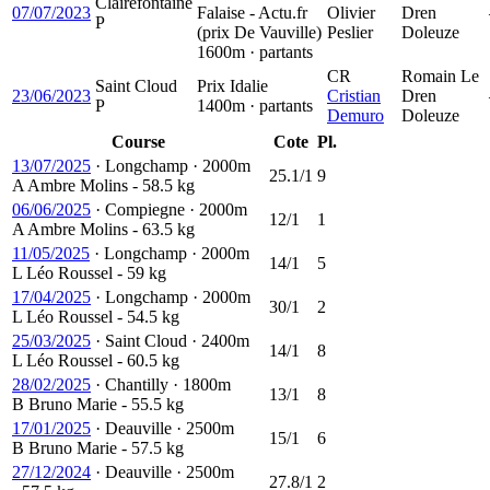
Clairefontaine
07/07/2023
Falaise - Actu.fr
Olivier
Dren
P
(prix De Vauville)
Peslier
Doleuze
1600m · partants
CR
Romain Le
Saint Cloud
Prix Idalie
23/06/2023
Cristian
Dren
P
1400m · partants
Demuro
Doleuze
Course
Cote
Pl.
13/07/2025
·
Longchamp
·
2000m
25.1/1
9
A
Ambre Molins
- 58.5 kg
06/06/2025
·
Compiegne
·
2000m
12/1
1
A
Ambre Molins
- 63.5 kg
11/05/2025
·
Longchamp
·
2000m
14/1
5
L
Léo Roussel
- 59 kg
17/04/2025
·
Longchamp
·
2000m
30/1
2
L
Léo Roussel
- 54.5 kg
25/03/2025
·
Saint Cloud
·
2400m
14/1
8
L
Léo Roussel
- 60.5 kg
28/02/2025
·
Chantilly
·
1800m
13/1
8
B
Bruno Marie
- 55.5 kg
17/01/2025
·
Deauville
·
2500m
15/1
6
B
Bruno Marie
- 57.5 kg
27/12/2024
·
Deauville
·
2500m
27.8/1
2