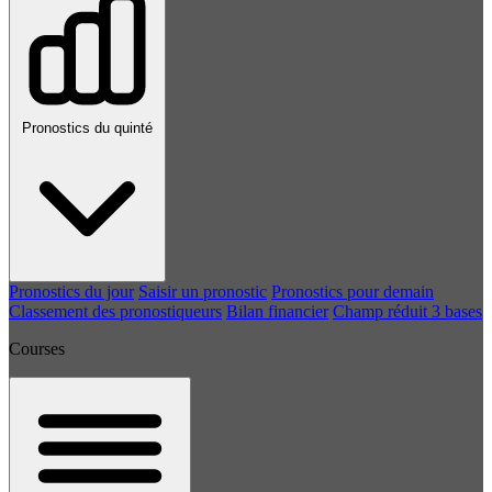
Pronostics du quinté
Pronostics du jour
Saisir un pronostic
Pronostics pour demain
Classement des pronostiqueurs
Bilan financier
Champ réduit 3 bases
Courses