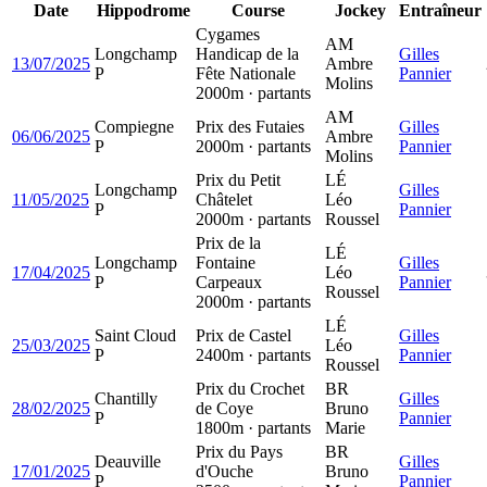
Date
Hippodrome
Course
Jockey
Entraîneur
Cygames
AM
Longchamp
Handicap de la
Gilles
13/07/2025
Ambre
P
Fête Nationale
Pannier
Molins
2000m · partants
AM
Compiegne
Prix des Futaies
Gilles
06/06/2025
Ambre
P
2000m · partants
Pannier
Molins
Prix du Petit
LÉ
Longchamp
Gilles
11/05/2025
Châtelet
Léo
P
Pannier
2000m · partants
Roussel
Prix de la
LÉ
Longchamp
Fontaine
Gilles
17/04/2025
Léo
P
Carpeaux
Pannier
Roussel
2000m · partants
LÉ
Saint Cloud
Prix de Castel
Gilles
25/03/2025
Léo
P
2400m · partants
Pannier
Roussel
Prix du Crochet
BR
Chantilly
Gilles
28/02/2025
de Coye
Bruno
P
Pannier
1800m · partants
Marie
Prix du Pays
BR
Deauville
Gilles
17/01/2025
d'Ouche
Bruno
P
Pannier