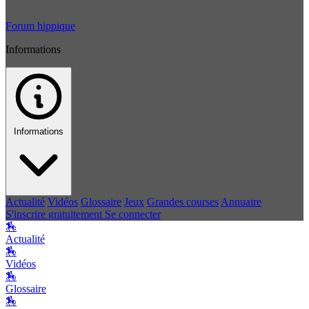
Forum hippique
Informations
Informations
Actualité
Vidéos
Glossaire
Jeux
Grandes courses
Annuaire
S'inscrire gratuitement
Se connecter
🏇
Actualité
🏇
Vidéos
🏇
Glossaire
🏇