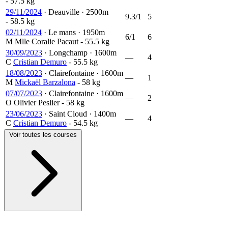
- 57.5 kg
29/11/2024
·
Deauville
·
2500m
9.3/1
5
- 58.5 kg
02/11/2024
·
Le mans
·
1950m
6/1
6
M
Mlle Coralie Pacaut
- 55.5 kg
30/09/2023
·
Longchamp
·
1600m
—
4
C
Cristian Demuro
- 55.5 kg
18/08/2023
·
Clairefontaine
·
1600m
—
1
M
Mickaël Barzalona
- 58 kg
07/07/2023
·
Clairefontaine
·
1600m
—
2
O
Olivier Peslier
- 58 kg
23/06/2023
·
Saint Cloud
·
1400m
—
4
C
Cristian Demuro
- 54.5 kg
Voir toutes les courses