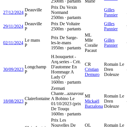
2500m · partants
Marie
Prix Du Vexin
Deauville
Gilles
27/12/2024
Normand
P
Pannier
2500m · partants
Deauville
Prix De Voltaire
Gilles
29/11/2024
P
2500m · partants
Pannier
ML
Prix De Sarge-
Le mans
Mlle
Gilles
02/11/2024
les-le-mans
P
Coralie
Pannier
1950m · partants
Pacaut
H.bouquetot -
Arq.series - Crit.
CR
Romain Le
Longchamp
D'automne En
30/09/2023
Cristian
Dren
P
Hommage A
Demuro
Doleuze
Lady O'
1600m · partants
Zermati
Chante...aznavour
MI
Romain Le
Clairefontaine
A Bobino Le
18/08/2023
Mickaël
Dren
P
01/10/2023 (prix
Barzalona
Doleuze
De Touqu
1600m · partants
Prix Les
Nouvelles De
OL
Romain Le