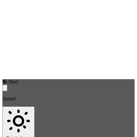
🏇
i
Turf
Quinté