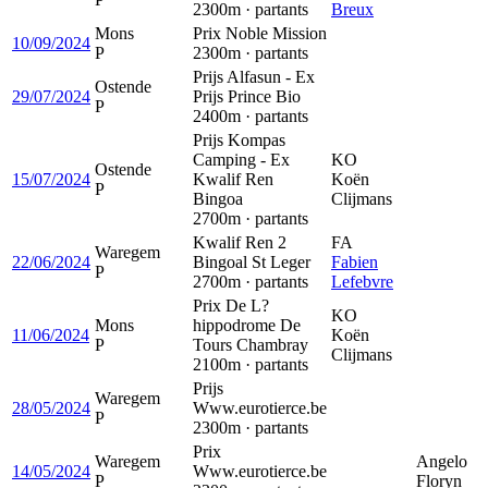
2300m · partants
Breux
Mons
Prix Noble Mission
10/09/2024
P
2300m · partants
Prijs Alfasun - Ex
Ostende
29/07/2024
Prijs Prince Bio
P
2400m · partants
Prijs Kompas
Camping - Ex
KO
Ostende
15/07/2024
Kwalif Ren
Koën
P
Bingoa
Clijmans
2700m · partants
Kwalif Ren 2
FA
Waregem
22/06/2024
Bingoal St Leger
Fabien
P
2700m · partants
Lefebvre
Prix De L?
KO
Mons
hippodrome De
11/06/2024
Koën
P
Tours Chambray
Clijmans
2100m · partants
Prijs
Waregem
28/05/2024
Www.eurotierce.be
P
2300m · partants
Prix
Waregem
Angelo
14/05/2024
Www.eurotierce.be
P
Floryn