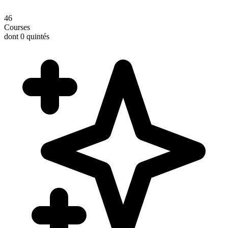
46
Courses
dont 0 quintés