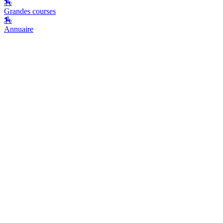
🏇
Grandes courses
🏇
Annuaire