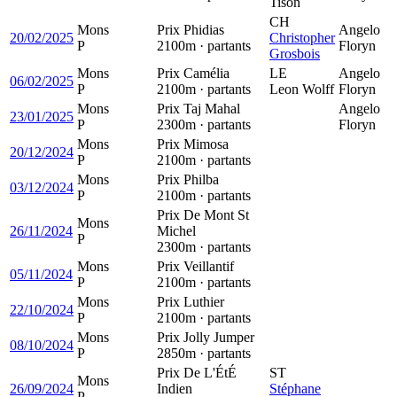
Tison
CH
Mons
Prix Phidias
Angelo
20/02/2025
Christopher
P
2100m · partants
Floryn
Grosbois
Mons
Prix Camélia
LE
Angelo
06/02/2025
P
2100m · partants
Leon Wolff
Floryn
Mons
Prix Taj Mahal
Angelo
23/01/2025
P
2300m · partants
Floryn
Mons
Prix Mimosa
20/12/2024
P
2100m · partants
Mons
Prix Philba
03/12/2024
P
2100m · partants
Prix De Mont St
Mons
26/11/2024
Michel
P
2300m · partants
Mons
Prix Veillantif
05/11/2024
P
2100m · partants
Mons
Prix Luthier
22/10/2024
P
2100m · partants
Mons
Prix Jolly Jumper
08/10/2024
P
2850m · partants
Prix De L'ÉtÉ
ST
Mons
26/09/2024
Indien
Stéphane
P