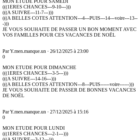
MON ETUDE POUR SAMEDI
(((1ERES CHANCES---9-10---)))
(((A SUIVRE---11-7---)))
(((A BELLES COTES ATTENTION---4---PUIS---14---voire---13--
-)))
JE VOUS SOUHAITE DE PASSER UN BON MOMENT AVEC
VOS FAMILLES POUR CES VACANCES DE NOËL
Par
Y.men.manque.un
·
26/12/2025 à 23:00
0
MON ETUDE POUR DIMANCHE
(((1ERES CHANCES---3-5---)))
(((A SUIVRE---14-16---)))
(((A BELLES COTES ATTENTION---8---PUIS------voire------)))
JE VOUS SOUHAITE DE PASSER DE BONNES VACANCES
DE NOËL
Par
Y.men.manque.un
·
27/12/2025 à 15:16
0
MON ETUDE POUR LUNDI
(((1ERES CHANCES---2-1---)))
(((A SUIVRE---3-12---)))