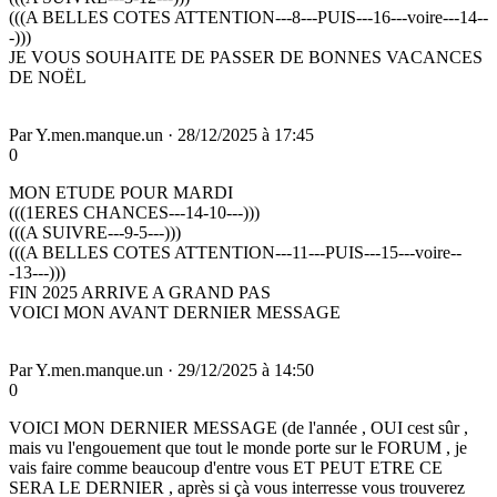
(((A BELLES COTES ATTENTION---8---PUIS---16---voire---14--
-)))
JE VOUS SOUHAITE DE PASSER DE BONNES VACANCES
DE NOËL
Par
Y.men.manque.un
·
28/12/2025 à 17:45
0
MON ETUDE POUR MARDI
(((1ERES CHANCES---14-10---)))
(((A SUIVRE---9-5---)))
(((A BELLES COTES ATTENTION---11---PUIS---15---voire--
-13---)))
FIN 2025 ARRIVE A GRAND PAS
VOICI MON AVANT DERNIER MESSAGE
Par
Y.men.manque.un
·
29/12/2025 à 14:50
0
VOICI MON DERNIER MESSAGE (de l'année , OUI cest sûr ,
mais vu l'engouement que tout le monde porte sur le FORUM , je
vais faire comme beaucoup d'entre vous ET PEUT ETRE CE
SERA LE DERNIER , après si çà vous interresse vous trouverez