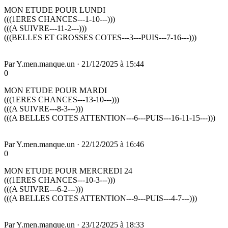
MON ETUDE POUR LUNDI
(((1ERES CHANCES---1-10---)))
(((A SUIVRE---11-2---)))
(((BELLES ET GROSSES COTES---3---PUIS---7-16---)))
Par
Y.men.manque.un
·
21/12/2025 à 15:44
0
MON ETUDE POUR MARDI
(((1ERES CHANCES---13-10---)))
(((A SUIVRE---8-3---)))
(((A BELLES COTES ATTENTION---6---PUIS---16-11-15---)))
Par
Y.men.manque.un
·
22/12/2025 à 16:46
0
MON ETUDE POUR MERCREDI 24
(((1ERES CHANCES---10-3---)))
(((A SUIVRE---6-2---)))
(((A BELLES COTES ATTENTION---9---PUIS---4-7---)))
Par
Y.men.manque.un
·
23/12/2025 à 18:33