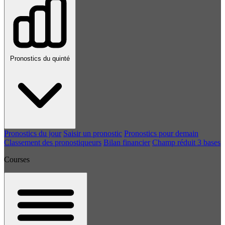
Pronostics du quinté
Pronostics du jour
Saisir un pronostic
Pronostics pour demain
Classement des pronostiqueurs
Bilan financier
Champ réduit 3 bases
Courses