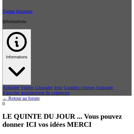
Forum hippique
Informations
Informations
Actualité
Vidéos
Glossaire
Jeux
Grandes courses
Annuaire
S'inscrire gratuitement
Se connecter
← Retour au forum
0
LE QUINTE DU JOUR ... Vous pouvez
donner ICI vos idées MERCI