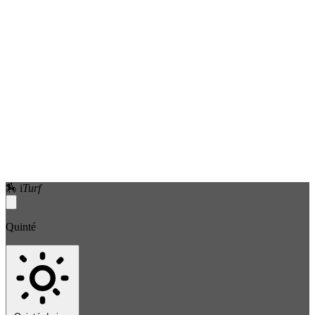
🏇
i
Turf
Quinté