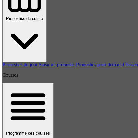
Pronostics du quinté
Pronostics du jour
Saisir un pronostic
Pronostics pour demain
Classem
Courses
Programme des courses