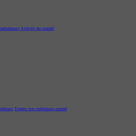
tatistiques
Arrivée du quinté
istiques
Toutes nos rubriques quinté