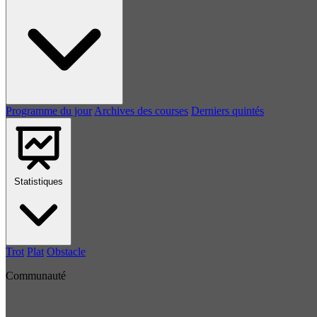
Programme du jour
Archives des courses
Derniers quintés
Statistiques
Trot
Plat
Obstacle
Communauté