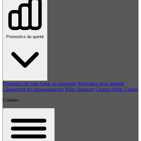
Pronostics du quinté
Pronostics du jour
Saisir un pronostic
Pronostics pour demain
Classement des pronostiqueurs
Bilan financier
Champ réduit 3 bases
Courses