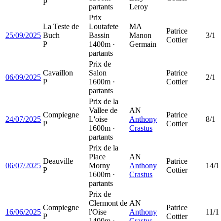
P
partants
Leroy
Prix
La Teste de
Loutafete
MA
Patrice
25/09/2025
Buch
Bassin
Manon
3/1
Cottier
P
1400m ·
Germain
partants
Prix de
Cavaillon
Salon
Patrice
06/09/2025
2/1
P
1600m ·
Cottier
partants
Prix de la
Vallee de
AN
Compiegne
Patrice
24/07/2025
L'oise
Anthony
8/1
P
Cottier
1600m ·
Crastus
partants
Prix de la
Place
AN
Deauville
Patrice
06/07/2025
Morny
Anthony
14/1
P
Cottier
1600m ·
Crastus
partants
Prix de
Clermont de
AN
Compiegne
Patrice
16/06/2025
l'Oise
Anthony
11/1
P
Cottier
1400m ·
Crastus