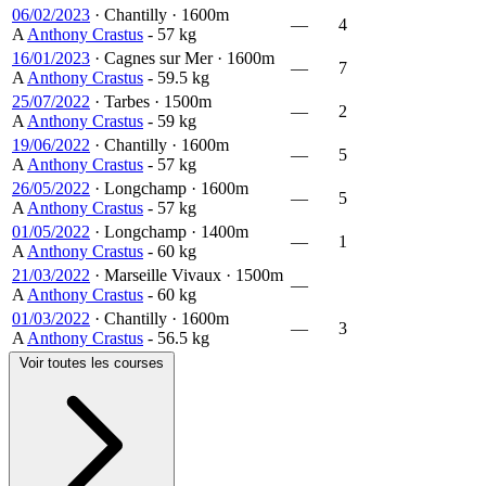
06/02/2023
·
Chantilly
·
1600m
—
4
A
Anthony Crastus
- 57 kg
16/01/2023
·
Cagnes sur Mer
·
1600m
—
7
A
Anthony Crastus
- 59.5 kg
25/07/2022
·
Tarbes
·
1500m
—
2
A
Anthony Crastus
- 59 kg
19/06/2022
·
Chantilly
·
1600m
—
5
A
Anthony Crastus
- 57 kg
26/05/2022
·
Longchamp
·
1600m
—
5
A
Anthony Crastus
- 57 kg
01/05/2022
·
Longchamp
·
1400m
—
1
A
Anthony Crastus
- 60 kg
21/03/2022
·
Marseille Vivaux
·
1500m
—
A
Anthony Crastus
- 60 kg
01/03/2022
·
Chantilly
·
1600m
—
3
A
Anthony Crastus
- 56.5 kg
Voir toutes les courses