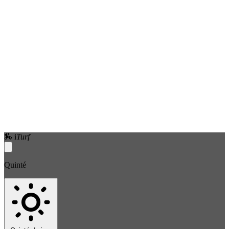
🏇
i
Turf
Quinté