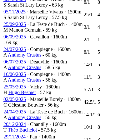
8/1
8
S
Sarah St Lary Leroy
- 63 kg
05/11/2025
·
Marseille Vivaux
·
1500m
25/1
4
S
Sarah St Lary Leroy
- 57.5 kg
25/09/2025
·
La Teste de Buch
·
1400m
3/1
4
M
Manon Germain
- 59 kg
06/09/2025
·
Cavaillon
·
1600m
2/1
1
- 69 kg
24/07/2025
·
Compiegne
·
1600m
8/1
5
A
Anthony Crastus
- 60 kg
06/07/2025
·
Deauville
·
1600m
14/1
5
A
Anthony Crastus
- 58.5 kg
16/06/2025
·
Compiegne
·
1400m
11/1
3
A
Anthony Crastus
- 56 kg
25/05/2025
·
Vichy
·
1600m
5.7/1
3
H
Hugo Besnier
- 57 kg
02/05/2025
·
Marseille Borely
·
1800m
42.5/1
5
C
Célestine Bouvier
- 56 kg
24/04/2025
·
La Teste de Buch
·
1600m
14.1/1
6
A
Anthony Crastus
- 56 kg
20/12/2024
·
Chantilly
·
1600m
10/1
8
T
Théo Bachelot
- 57.5 kg
29/11/2024
·
Pau
·
1400m
11/1
3