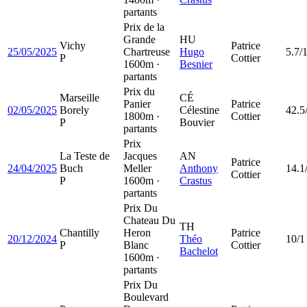
partants
Prix de la
Grande
HU
Vichy
Patrice
25/05/2025
Chartreuse
Hugo
5.7/
P
Cottier
1600m ·
Besnier
partants
Prix du
Marseille
CÉ
Panier
Patrice
02/05/2025
Borely
Célestine
42.5
1800m ·
Cottier
P
Bouvier
partants
Prix
La Teste de
Jacques
AN
Patrice
24/04/2025
Buch
Meller
Anthony
14.1
Cottier
P
1600m ·
Crastus
partants
Prix Du
Chateau Du
TH
Chantilly
Heron
Patrice
20/12/2024
Théo
10/1
P
Blanc
Cottier
Bachelot
1600m ·
partants
Prix Du
Boulevard