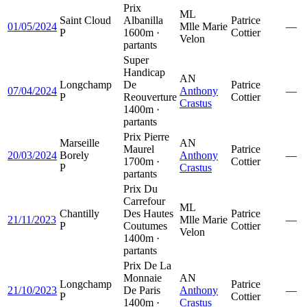
Prix
ML
Saint Cloud
Albanilla
Patrice
01/05/2024
Mlle Marie
—
P
1600m ·
Cottier
Velon
partants
Super
Handicap
AN
Longchamp
De
Patrice
07/04/2024
Anthony
—
P
Reouverture
Cottier
Crastus
1400m ·
partants
Prix Pierre
Marseille
AN
Maurel
Patrice
20/03/2024
Borely
Anthony
—
1700m ·
Cottier
P
Crastus
partants
Prix Du
Carrefour
ML
Chantilly
Des Hautes
Patrice
21/11/2023
Mlle Marie
—
P
Coutumes
Cottier
Velon
1400m ·
partants
Prix De La
Monnaie
AN
Longchamp
Patrice
21/10/2023
De Paris
Anthony
—
P
Cottier
1400m ·
Crastus