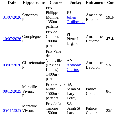
Date
Hippodrome
Course
Jockey
Entraîneur
Cot
Prix
Philippe
JU
Senonnes
Amandine
31/07/2026
Monnier
Julien
59.3
P
Baudron
1350m ·
Guillochon
partants
Prix de
PI
Compiegne
Clairoix
Amandine
10/07/2026
Pierre Le
47.4
P
1800m ·
Baudron
Digabel
partants
Prix Ville
de
Villerville
AN
Clairefontaine
Amandine
03/07/2026
(Prix des
Anthony
53/1
P
Baudron
Lupins)
Crastus
1400m ·
partants
Prix de L'ile
SA
Marseille
Maire
Sarah St
Patrice
08/12/2025
Vivaux
8/1
1500m ·
Lary
Cottier
P
partants
Leroy
Prix de la
SA
Marseille
Timone
Sarah St
Patrice
05/11/2025
Vivaux
25/1
1500m ·
Lary
Cottier