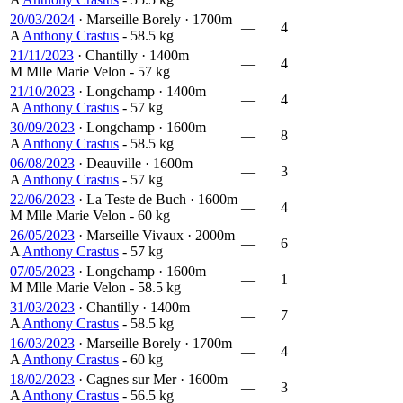
20/03/2024
·
Marseille Borely
·
1700m
—
4
A
Anthony Crastus
- 58.5 kg
21/11/2023
·
Chantilly
·
1400m
—
4
M
Mlle Marie Velon
- 57 kg
21/10/2023
·
Longchamp
·
1400m
—
4
A
Anthony Crastus
- 57 kg
30/09/2023
·
Longchamp
·
1600m
—
8
A
Anthony Crastus
- 58.5 kg
06/08/2023
·
Deauville
·
1600m
—
3
A
Anthony Crastus
- 57 kg
22/06/2023
·
La Teste de Buch
·
1600m
—
4
M
Mlle Marie Velon
- 60 kg
26/05/2023
·
Marseille Vivaux
·
2000m
—
6
A
Anthony Crastus
- 57 kg
07/05/2023
·
Longchamp
·
1600m
—
1
M
Mlle Marie Velon
- 58.5 kg
31/03/2023
·
Chantilly
·
1400m
—
7
A
Anthony Crastus
- 58.5 kg
16/03/2023
·
Marseille Borely
·
1700m
—
4
A
Anthony Crastus
- 60 kg
18/02/2023
·
Cagnes sur Mer
·
1600m
—
3
A
Anthony Crastus
- 56.5 kg