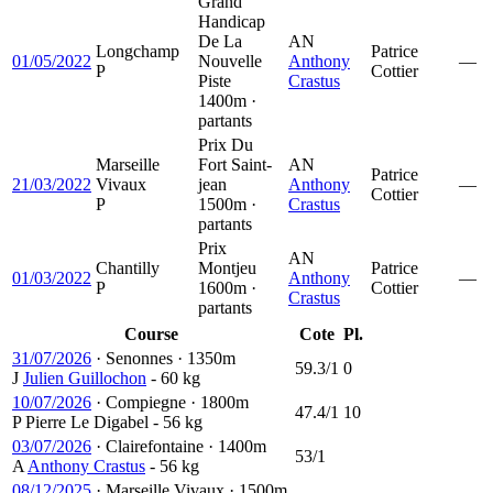
Grand
Handicap
De La
AN
Longchamp
Patrice
01/05/2022
Nouvelle
Anthony
—
P
Cottier
Piste
Crastus
1400m ·
partants
Prix Du
Marseille
Fort Saint-
AN
Patrice
21/03/2022
Vivaux
jean
Anthony
—
Cottier
P
1500m ·
Crastus
partants
Prix
AN
Chantilly
Montjeu
Patrice
01/03/2022
Anthony
—
P
1600m ·
Cottier
Crastus
partants
Course
Cote
Pl.
31/07/2026
·
Senonnes
·
1350m
59.3/1
0
J
Julien Guillochon
- 60 kg
10/07/2026
·
Compiegne
·
1800m
47.4/1
10
P
Pierre Le Digabel
- 56 kg
03/07/2026
·
Clairefontaine
·
1400m
53/1
A
Anthony Crastus
- 56 kg
08/12/2025
·
Marseille Vivaux
·
1500m