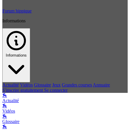
Forum hippique
Informations
Informations
Actualité
Vidéos
Glossaire
Jeux
Grandes courses
Annuaire
S'inscrire gratuitement
Se connecter
🏇
Actualité
🏇
Vidéos
🏇
Glossaire
🏇