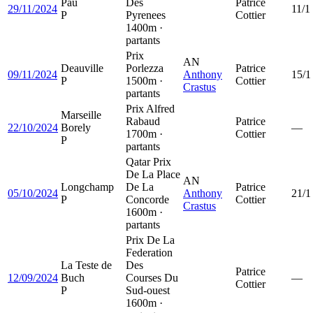
Pau
Des
Patrice
29/11/2024
11/1
P
Pyrenees
Cottier
1400m ·
partants
Prix
AN
Deauville
Porlezza
Patrice
09/11/2024
Anthony
15/1
P
1500m ·
Cottier
Crastus
partants
Prix Alfred
Marseille
Rabaud
Patrice
22/10/2024
Borely
—
1700m ·
Cottier
P
partants
Qatar Prix
De La Place
AN
Longchamp
De La
Patrice
05/10/2024
Anthony
21/1
P
Concorde
Cottier
Crastus
1600m ·
partants
Prix De La
Federation
La Teste de
Des
Patrice
12/09/2024
Buch
Courses Du
—
Cottier
P
Sud-ouest
1600m ·