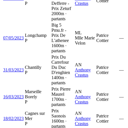
Cottier
P
Defferre -
Crastus
Prix Zeturf
2000m ·
partants
Big 5
Pmu.fr -
ML
Longchamp
Prix De
Patrice
07/05/2023
Mlle Marie
—
P
L'athenee
Cottier
Velon
1600m ·
partants
Prix Du
Carrefour
AN
Chantilly
Du Duc
Patrice
31/03/2023
Anthony
—
P
D'enghien
Cottier
Crastus
1400m ·
partants
Prix Pierre
Marseille
AN
Maurel
Patrice
16/03/2023
Borely
Anthony
—
1700m ·
Cottier
P
Crastus
partants
Prix
Cagnes sur
AN
Saonois
Patrice
18/02/2023
Mer
Anthony
—
1600m ·
Cottier
P
Crastus
partants