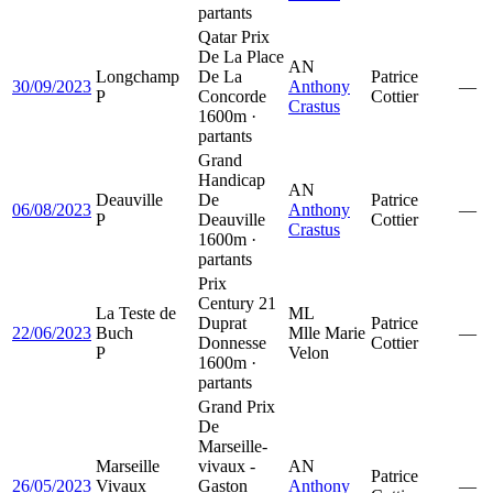
partants
Qatar Prix
De La Place
AN
Longchamp
De La
Patrice
30/09/2023
Anthony
—
P
Concorde
Cottier
Crastus
1600m ·
partants
Grand
Handicap
AN
Deauville
De
Patrice
06/08/2023
Anthony
—
P
Deauville
Cottier
Crastus
1600m ·
partants
Prix
Century 21
La Teste de
ML
Duprat
Patrice
22/06/2023
Buch
Mlle Marie
—
Donnesse
Cottier
P
Velon
1600m ·
partants
Grand Prix
De
Marseille-
Marseille
vivaux -
AN
Patrice
26/05/2023
Vivaux
Gaston
Anthony
—