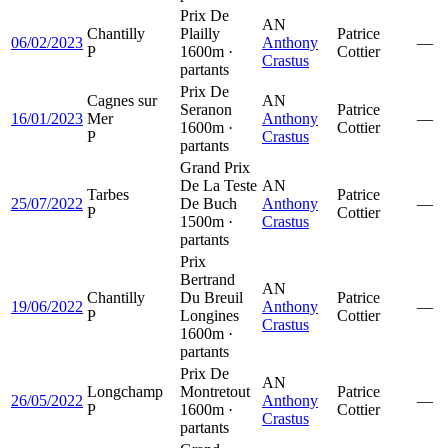
Prix De
AN
Chantilly
Plailly
Patrice
06/02/2023
Anthony
—
P
1600m ·
Cottier
Crastus
partants
Prix De
Cagnes sur
AN
Seranon
Patrice
16/01/2023
Mer
Anthony
—
1600m ·
Cottier
P
Crastus
partants
Grand Prix
De La Teste
AN
Tarbes
Patrice
25/07/2022
De Buch
Anthony
—
P
Cottier
1500m ·
Crastus
partants
Prix
Bertrand
AN
Chantilly
Du Breuil
Patrice
19/06/2022
Anthony
—
P
Longines
Cottier
Crastus
1600m ·
partants
Prix De
AN
Longchamp
Montretout
Patrice
26/05/2022
Anthony
—
P
1600m ·
Cottier
Crastus
partants