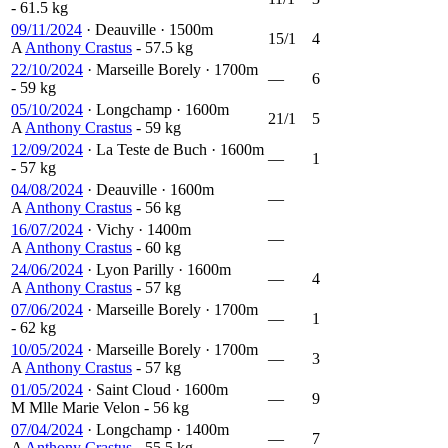
- 61.5 kg
09/11/2024
·
Deauville
·
1500m
15/1
4
A
Anthony Crastus
- 57.5 kg
22/10/2024
·
Marseille Borely
·
1700m
—
6
- 59 kg
05/10/2024
·
Longchamp
·
1600m
21/1
5
A
Anthony Crastus
- 59 kg
12/09/2024
·
La Teste de Buch
·
1600m
—
1
- 57 kg
04/08/2024
·
Deauville
·
1600m
—
A
Anthony Crastus
- 56 kg
16/07/2024
·
Vichy
·
1400m
—
A
Anthony Crastus
- 60 kg
24/06/2024
·
Lyon Parilly
·
1600m
—
4
A
Anthony Crastus
- 57 kg
07/06/2024
·
Marseille Borely
·
1700m
—
1
- 62 kg
10/05/2024
·
Marseille Borely
·
1700m
—
3
A
Anthony Crastus
- 57 kg
01/05/2024
·
Saint Cloud
·
1600m
—
9
M
Mlle Marie Velon
- 56 kg
07/04/2024
·
Longchamp
·
1400m
—
7
A
Anthony Crastus
- 55.5 kg