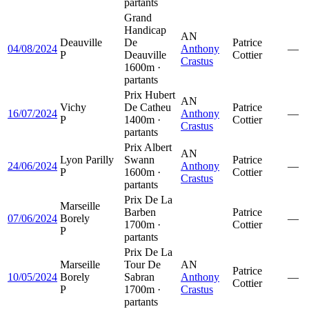
partants
Grand
Handicap
AN
Deauville
De
Patrice
04/08/2024
Anthony
—
P
Deauville
Cottier
Crastus
1600m ·
partants
Prix Hubert
AN
Vichy
De Catheu
Patrice
16/07/2024
Anthony
—
P
1400m ·
Cottier
Crastus
partants
Prix Albert
AN
Lyon Parilly
Swann
Patrice
24/06/2024
Anthony
—
P
1600m ·
Cottier
Crastus
partants
Prix De La
Marseille
Barben
Patrice
07/06/2024
Borely
—
1700m ·
Cottier
P
partants
Prix De La
Marseille
Tour De
AN
Patrice
10/05/2024
Borely
Sabran
Anthony
—
Cottier
P
1700m ·
Crastus
partants