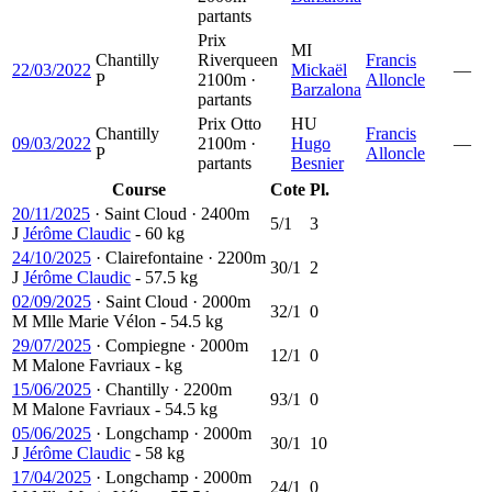
partants
Prix
MI
Chantilly
Riverqueen
Francis
22/03/2022
Mickaël
—
P
2100m ·
Alloncle
Barzalona
partants
Prix Otto
HU
Chantilly
Francis
09/03/2022
2100m ·
Hugo
—
P
Alloncle
partants
Besnier
Course
Cote
Pl.
20/11/2025
·
Saint Cloud
·
2400m
5/1
3
J
Jérôme Claudic
- 60 kg
24/10/2025
·
Clairefontaine
·
2200m
30/1
2
J
Jérôme Claudic
- 57.5 kg
02/09/2025
·
Saint Cloud
·
2000m
32/1
0
M
Mlle Marie Vélon
- 54.5 kg
29/07/2025
·
Compiegne
·
2000m
12/1
0
M
Malone Favriaux
- kg
15/06/2025
·
Chantilly
·
2200m
93/1
0
M
Malone Favriaux
- 54.5 kg
05/06/2025
·
Longchamp
·
2000m
30/1
10
J
Jérôme Claudic
- 58 kg
17/04/2025
·
Longchamp
·
2000m
24/1
0