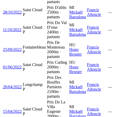
partants
Prix D'ablis
MI
Saint Cloud
Francis
28/10/2022
2500m ·
Mickaël
—
P
Alloncle
partants
Barzalona
Prix Du Val
MI
Saint Cloud
D'oise
Francis
11/10/2022
Mickaël
—
P
2400m ·
Alloncle
Barzalona
partants
Prix De
HU
Fontainebleau
Montereau
Francis
25/09/2022
Hugo
—
P
2000m ·
Alloncle
Besnier
partants
Prix Carling
HU
Saint Cloud
Francis
01/06/2022
2000m ·
Hugo
—
P
Alloncle
partants
Besnier
Prix Des
Bouffes
MI
Longchamp
Francis
28/04/2022
Parisiens
Mickaël
—
P
Alloncle
2100m ·
Barzalona
partants
Prix De La
Villa
MI
Saint Cloud
Francis
15/04/2022
Eugenie
Mickaël
—
P
Alloncle
2000m ·
Barzalona