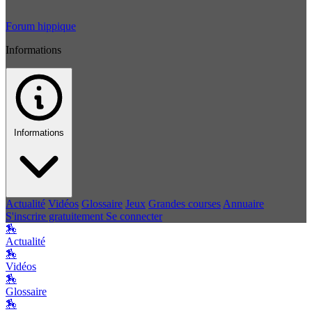
Forum hippique
Informations
Informations
Actualité
Vidéos
Glossaire
Jeux
Grandes courses
Annuaire
S'inscrire gratuitement
Se connecter
🏇
Actualité
🏇
Vidéos
🏇
Glossaire
🏇