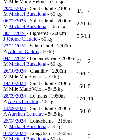
M
Mlle Marie Vélon
- 57.5 kg
20/03/2025
·
Saint Cloud
·
2100m
4/1
4
M
Mickaël Barzalona
- 60 kg
06/03/2025
·
Saint Cloud
·
2000m
22/1
6
M
Mickaël Barzalona
- 56.5 kg
30/11/2024
·
Lignieres
·
2000m
5.5/1
1
J
Jérôme Claudic
- 60 kg
22/11/2024
·
Saint Cloud
·
2700m
—
A
Adeline Gadras
- 60 kg
04/11/2024
·
Fontainebleau
·
2000m
6/1
2
M
Mickaël Barzalona
- 60 kg
26/10/2024
·
Chantilly
·
2200m
16/1
5
M
Mlle Marie Velon
- 59 kg
14/10/2024
·
Saint Cloud
·
2100m
16/1
5
M
Mlle Marie Velon
- 54.5 kg
28/09/2024
·
Le mans
·
1950m
17/1
10
A
Alexis Pouchin
- 56 kg
13/09/2024
·
Saint Cloud
·
2000m
15/1
0
A
Aurélien Lemaitre
- 54.5 kg
25/04/2024
·
Longchamp
·
2150m
—
M
Mickaël Barzalona
- 59 kg
07/04/2024
·
Longchamp
·
2000m
—
3
M
Mickaël Barzalona
- 60 kg