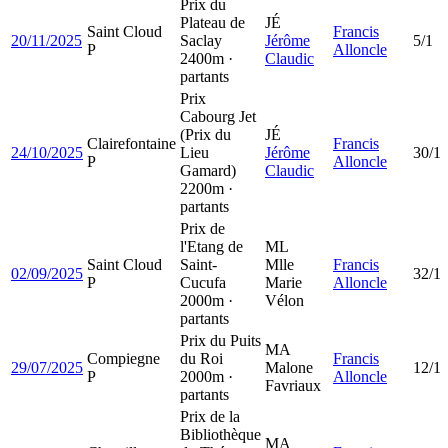
Prix du
Plateau de
JÉ
Saint Cloud
Francis
20/11/2025
Saclay
Jérôme
5/1
P
Alloncle
2400m ·
Claudic
partants
Prix
Cabourg Jet
(Prix du
JÉ
Clairefontaine
Francis
24/10/2025
Lieu
Jérôme
30/1
P
Alloncle
Gamard)
Claudic
2200m ·
partants
Prix de
l'Etang de
ML
Saint Cloud
Saint-
Mlle
Francis
02/09/2025
32/1
P
Cucufa
Marie
Alloncle
2000m ·
Vélon
partants
Prix du Puits
MA
Compiegne
du Roi
Francis
29/07/2025
Malone
12/1
P
2000m ·
Alloncle
Favriaux
partants
Prix de la
Bibliothèque
MA