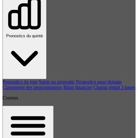
Pronostics du quinté
Pronostics du jour
Saisir un pronostic
Pronostics pour demain
Classement des pronostiqueurs
Bilan financier
Champ réduit 3 bases
Courses