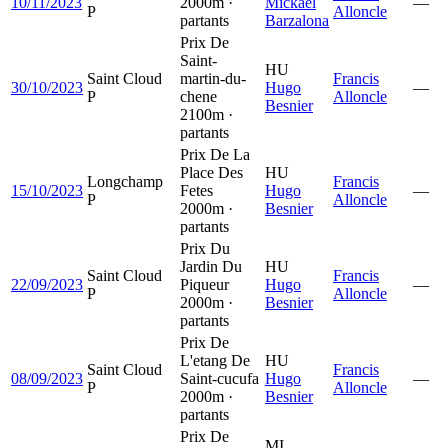
10/11/2023
2000m ·
Mickaël
—
P
Alloncle
partants
Barzalona
Prix De
Saint-
HU
Saint Cloud
martin-du-
Francis
30/10/2023
Hugo
—
P
chene
Alloncle
Besnier
2100m ·
partants
Prix De La
Place Des
HU
Longchamp
Francis
15/10/2023
Fetes
Hugo
—
P
Alloncle
2000m ·
Besnier
partants
Prix Du
Jardin Du
HU
Saint Cloud
Francis
22/09/2023
Piqueur
Hugo
—
P
Alloncle
2000m ·
Besnier
partants
Prix De
L'etang De
HU
Saint Cloud
Francis
08/09/2023
Saint-cucufa
Hugo
—
P
Alloncle
2000m ·
Besnier
partants
Prix De
MI