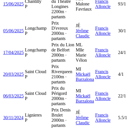
Chantilly
du Théatre
Francis
15/06/2025
Malone
93/1
P
Longines
Alloncle
Favriaux
2200m ·
partants
Prix
JÉ
Longchamp
D'evreux
Francis
05/06/2025
Jérôme
30/1
P
2000m ·
Alloncle
Claudic
partants
Prix du Lion
ML
Longchamp
de Belfort
Mlle
Francis
17/04/2025
24/1
P
2000m ·
Marie
Alloncle
partants
Vélon
Prix
MI
Saint Cloud
Riverqueen
Francis
20/03/2025
Mickaël
4/1
P
2100m ·
Alloncle
Barzalona
partants
Prix du
MI
Saint Cloud
Périgord
Francis
06/03/2025
Mickaël
22/1
P
2000m ·
Alloncle
Barzalona
partants
Prix Denis
JÉ
Lignieres
Brulet
Francis
30/11/2024
Jérôme
5.5/1
P
2000m ·
Alloncle
Claudic
partants