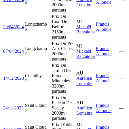
P
Alloncle
2000m ·
Lemaitre
partants
Prix Du
Lion De
MI
Longchamp
Francis
25/04/2024
Belfort
Mickaël
—
P
Alloncle
2150m ·
Barzalona
partants
Prix Du Pre
MI
Longchamp
Aux Clercs
Francis
07/04/2024
Mickaël
—
P
2000m ·
Alloncle
Barzalona
partants
Prix Du
Jardin Des
AU
Chantilly
Eaux
Francis
14/12/2023
Aurélien
—
P
Minerales
Alloncle
Lemaitre
3200m ·
partants
Prix Du
Plateau De
AU
Saint Cloud
Francis
24/11/2023
Saclay
Aurélien
—
P
Alloncle
2000m ·
Lemaitre
partants
Prix D'ablis
MI
Saint Cloud
Francis