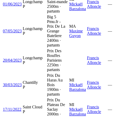
Longchamp
Saint-mande
Francis
01/06/2023
Mickaël
—
P
2500m ·
Alloncle
Barzalona
partants
Big 5
Pmu.fr -
Prix De La
MA
Longchamp
Francis
07/05/2023
Grange
Maxime
—
P
Alloncle
Bateliere
Guyon
2400m ·
partants
Prix Des
Bouffes
Longchamp
Francis
20/04/2023
Parisiens
—
P
Alloncle
2250m ·
partants
Prix Du
Haras Au
MI
Chantilly
Francis
30/03/2023
Bois
Mickaël
—
P
Alloncle
1900m ·
Barzalona
partants
Prix Du
Plateau De
MI
Saint Cloud
Francis
17/11/2022
Saclay
Mickaël
—
P
Alloncle
2000m ·
Barzalona