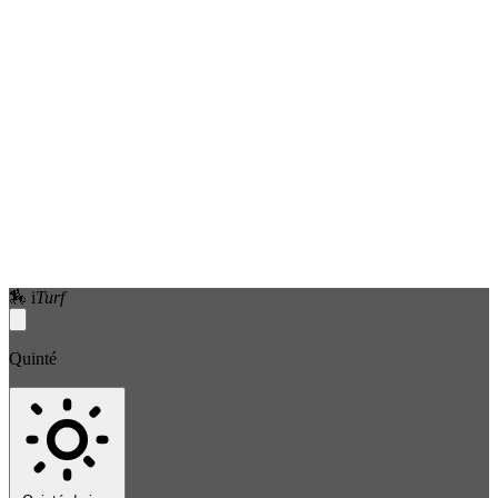
🏇
i
Turf
Quinté