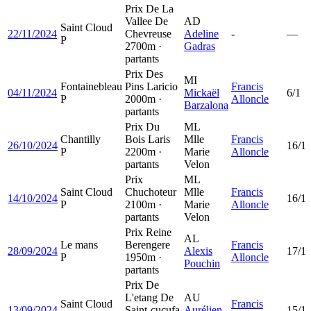
Prix De La
Vallee De
AD
Saint Cloud
22/11/2024
Chevreuse
Adeline
-
—
P
2700m ·
Gadras
partants
Prix Des
MI
Fontainebleau
Pins Laricio
Francis
04/11/2024
Mickaël
6/1
P
2000m ·
Alloncle
Barzalona
partants
Prix Du
ML
Chantilly
Bois Laris
Mlle
Francis
26/10/2024
16/1
P
2200m ·
Marie
Alloncle
partants
Velon
Prix
ML
Saint Cloud
Chuchoteur
Mlle
Francis
14/10/2024
16/1
P
2100m ·
Marie
Alloncle
partants
Velon
Prix Reine
AL
Le mans
Berengere
Francis
28/09/2024
Alexis
17/1
P
1950m ·
Alloncle
Pouchin
partants
Prix De
L'etang De
AU
Saint Cloud
Francis
13/09/2024
Saint-cucufa
Aurélien
15/1