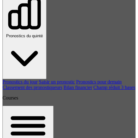
Pronostics du quinté
Pronostics du jour
Saisir un pronostic
Pronostics pour demain
Classement des pronostiqueurs
Bilan financier
Champ réduit 3 bases
Courses