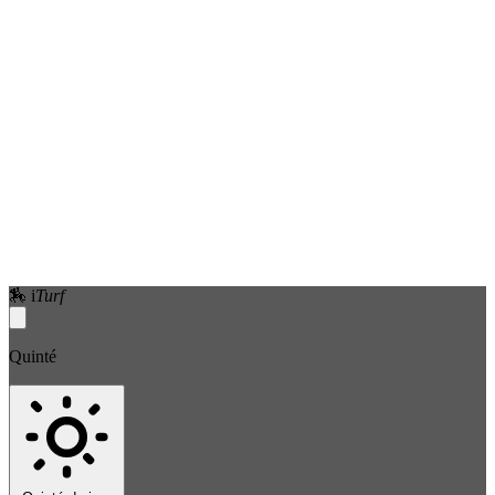
🏇
i
Turf
Quinté