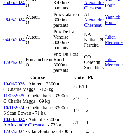
25/06/2024
3500m ·
Alexandre
O
Fouin
partants
Chesneau
Prix Galafron
AL
Auteuil
Yannick
28/05/2024
3000m ·
Alexandre
O
Fouin
partants
Chesneau
Prix De La
NA
Auteuil
Vanoise
Julien
04/05/2024
Nathanaël
O
3000m ·
Merienne
Ferreira
partants
Prix Du Bois
CO
Fontainebleau
Rond
Julien
17/04/2024
Corentin
O
3000m ·
Merienne
Smeulders
partants
Course
Cote
Pl.
10/04/2026
·
Aintree
·
3300m
22.6/1
0
C
Charlie Maggs
- 71.5 kg
11/03/2025
·
Cheltenham
·
3300m
34/1
7
C
Charlie Maggs
- 69 kg
16/11/2024
·
Cheltenham
·
3300m
14/1
2
S
Sean Bowen
- 71 kg
10/09/2024
·
Auteuil
·
3500m
3/1
1
A
Alexandre Chesneau
- 73 kg
17/07/2024
·
Clairefontaine
·
3700m