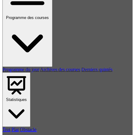
Programme des courses
Programme du jour
Archives des courses
Derniers quintés
Statistiques
Trot
Plat
Obstacle