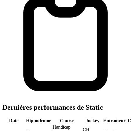
Dernières performances de Static
Date
Hippodrome
Course
Jockey
Entraîneur
C
Handicap
CH