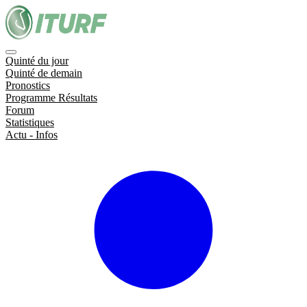
Quinté du jour
Quinté de demain
Pronostics
Programme Résultats
Forum
Statistiques
Actu - Infos