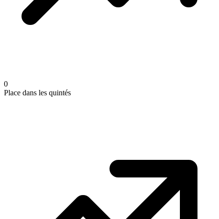
0
Place dans les quintés