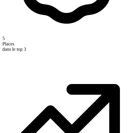
5
Places
dans le top 3