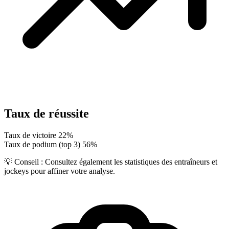
Taux de réussite
Taux de victoire
22%
Taux de podium (top 3)
56%
💡 Conseil :
Consultez également les statistiques des entraîneurs et
jockeys pour affiner votre analyse.