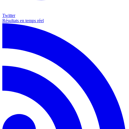
Twitter
Résultats en temps réel