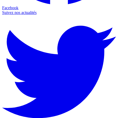
Facebook
Suivez nos actualités