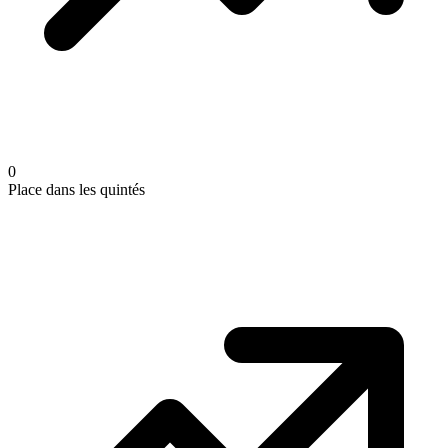
0
Place dans les quintés