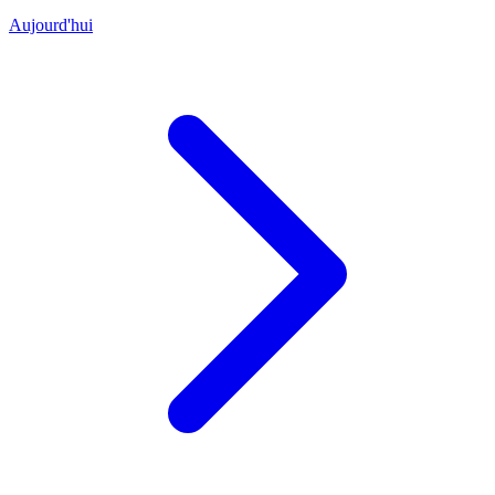
Aujourd'hui