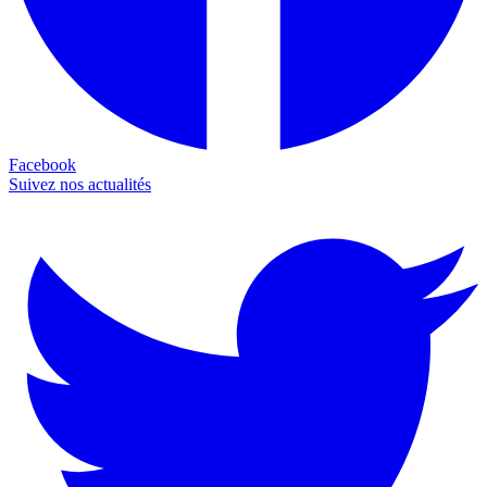
Facebook
Suivez nos actualités