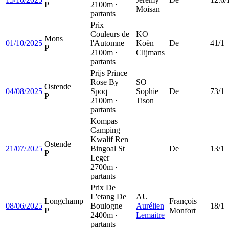
P
2100m ·
Moisan
partants
Prix
Couleurs de
KO
Mons
01/10/2025
l'Automne
Koën
De
41/1
P
2100m ·
Clijmans
partants
Prijs Prince
Rose By
SO
Ostende
04/08/2025
Spoq
Sophie
De
73/1
P
2100m ·
Tison
partants
Kompas
Camping
Kwalif Ren
Ostende
21/07/2025
Bingoal St
De
13/1
P
Leger
2700m ·
partants
Prix De
L'etang De
AU
Longchamp
François
08/06/2025
Boulogne
Aurélien
18/1
P
Monfort
2400m ·
Lemaitre
partants