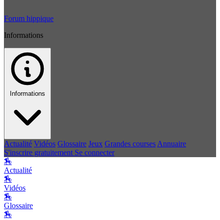
Forum hippique
Informations
Informations
Actualité
Vidéos
Glossaire
Jeux
Grandes courses
Annuaire
S'inscrire gratuitement
Se connecter
🏇
Actualité
🏇
Vidéos
🏇
Glossaire
🏇