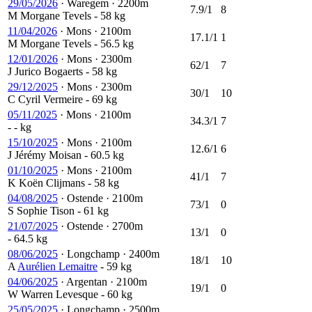
29/05/2026
·
Waregem
·
2200m
7.9/1
8
M
Morgane Tevels
- 58 kg
11/04/2026
·
Mons
·
2100m
17.1/1
1
M
Morgane Tevels
- 56.5 kg
12/01/2026
·
Mons
·
2300m
62/1
7
J
Jurico Bogaerts
- 58 kg
29/12/2025
·
Mons
·
2300m
30/1
10
C
Cyril Vermeire
- 69 kg
05/11/2025
·
Mons
·
2100m
34.3/1
7
-
- kg
15/10/2025
·
Mons
·
2100m
12.6/1
6
J
Jérémy Moisan
- 60.5 kg
01/10/2025
·
Mons
·
2100m
41/1
7
K
Koën Clijmans
- 58 kg
04/08/2025
·
Ostende
·
2100m
73/1
0
S
Sophie Tison
- 61 kg
21/07/2025
·
Ostende
·
2700m
13/1
0
- 64.5 kg
08/06/2025
·
Longchamp
·
2400m
18/1
10
A
Aurélien Lemaitre
- 59 kg
04/06/2025
·
Argentan
·
2100m
19/1
0
W
Warren Levesque
- 60 kg
25/05/2025
·
Longchamp
·
2500m