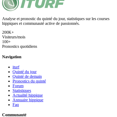
Analyse et pronostic du quinté du jour, statistiques sur les courses
hippiques et communauté active de passionnés.
200K+
Visiteurs/mois
100+
Pronostics quotidiens
Navigation
iturf
Quinté du jour
Quinté de demain
Pronostics du quinté
Forum
Statistiques
Actualité hippique
Annuaire hippique
Faq
Communauté