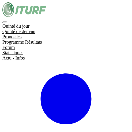
Quinté du jour
Quinté de demain
Pronostics
Programme Résultats
Forum
Statistiques
Actu - Infos