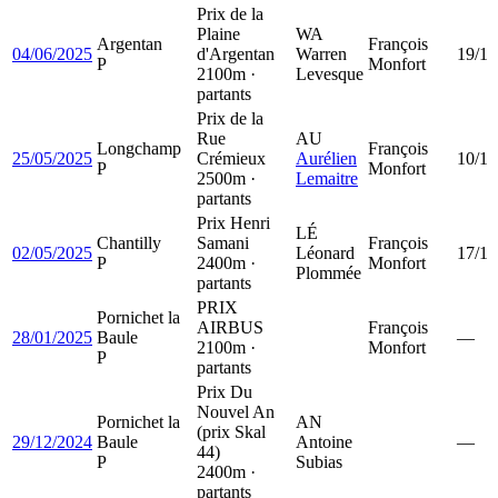
Prix de la
Plaine
WA
Argentan
François
04/06/2025
d'Argentan
Warren
19/1
P
Monfort
2100m ·
Levesque
partants
Prix de la
Rue
AU
Longchamp
François
25/05/2025
Crémieux
Aurélien
10/1
P
Monfort
2500m ·
Lemaitre
partants
Prix Henri
LÉ
Chantilly
Samani
François
02/05/2025
Léonard
17/1
P
2400m ·
Monfort
Plommée
partants
PRIX
Pornichet la
AIRBUS
François
28/01/2025
Baule
—
2100m ·
Monfort
P
partants
Prix Du
Nouvel An
Pornichet la
AN
(prix Skal
29/12/2024
Baule
Antoine
—
44)
P
Subias
2400m ·
partants