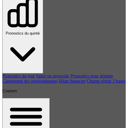
Pronostics du quinté
Pronostics du jour
Saisir un pronostic
Pronostics pour demain
Classement des pronostiqueurs
Bilan financier
Champ réduit 3 bases
Courses