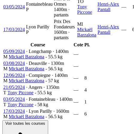
TO
Fontainebleau
Ormes
Henri-Alex
03/05/2024
Tony
—
P
1400m ·
Pantall
Piccone
partants
Prix Des
MI
Lyon Parilly
Fondateurs
Henri-Alex
17/03/2024
Mickaël
—
P
1600m ·
Pantall
Barzalona
partants
Course
Cote
Pl.
05/09/2024
·
Longchamp
·
1400m
—
M
Mickaël Barzalona
- 55.5 kg
03/08/2024
·
Deauville
·
1300m
—
M
Mickaël Barzalona
- 56.5 kg
12/06/2024
·
Compiegne
·
1400m
—
8
M
Mickaël Barzalona
- 57 kg
21/05/2024
·
Angers
·
1350m
—
4
T
Tony Piccone
- 55.5 kg
03/05/2024
·
Fontainebleau
·
1400m
—
1
T
Tony Piccone
- 58 kg
17/03/2024
·
Lyon Parilly
·
1600m
—
6
M
Mickaël Barzalona
- 56.5 kg
Voir toutes les courses