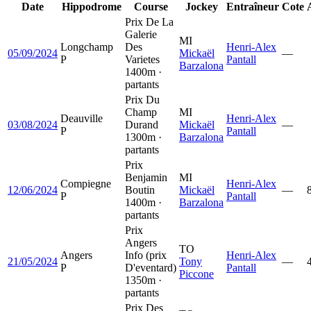
Date
Hippodrome
Course
Jockey
Entraîneur
Cote
Prix De La
Galerie
MI
Longchamp
Des
Henri-Alex
05/09/2024
Mickaël
—
P
Varietes
Pantall
Barzalona
1400m ·
partants
Prix Du
Champ
MI
Deauville
Henri-Alex
03/08/2024
Durand
Mickaël
—
P
Pantall
1300m ·
Barzalona
partants
Prix
Benjamin
MI
Compiegne
Henri-Alex
12/06/2024
Boutin
Mickaël
—
P
Pantall
1400m ·
Barzalona
partants
Prix
Angers
TO
Angers
Info (prix
Henri-Alex
21/05/2024
Tony
—
P
D'eventard)
Pantall
Piccone
1350m ·
partants
Prix Des