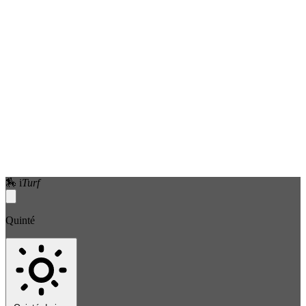
🏇
i
Turf
Quinté