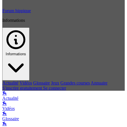
Forum hippique
Informations
Informations
Actualité
Vidéos
Glossaire
Jeux
Grandes courses
Annuaire
S'inscrire gratuitement
Se connecter
🏇
Actualité
🏇
Vidéos
🏇
Glossaire
🏇