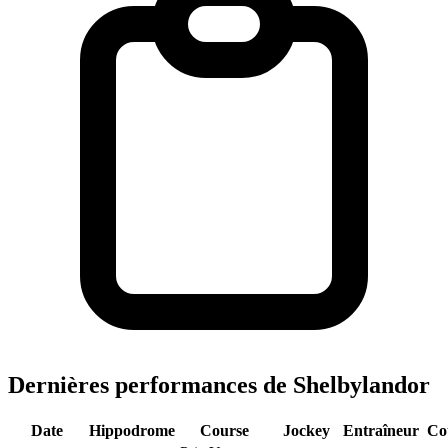
Dernières performances de Shelbylandor
Date
Hippodrome
Course
Jockey
Entraîneur
Co