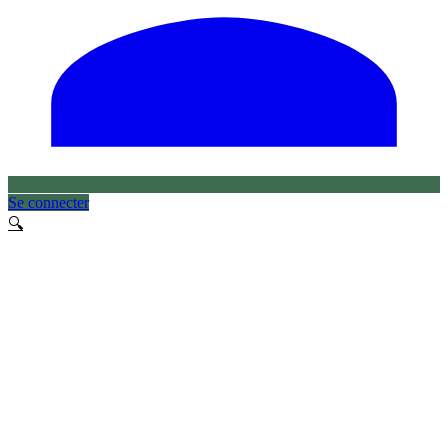
Se connecter
🔍