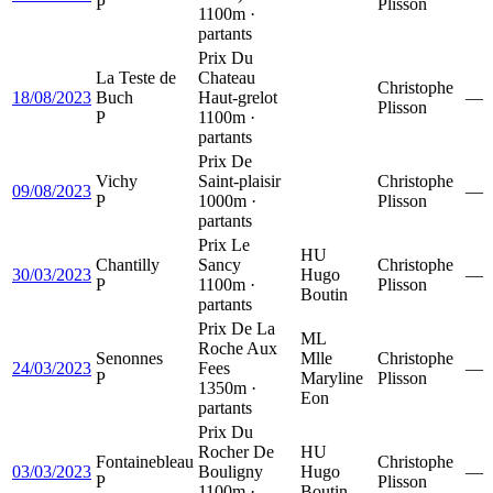
P
Plisson
1100m ·
partants
Prix Du
La Teste de
Chateau
Christophe
18/08/2023
Buch
Haut-grelot
—
Plisson
P
1100m ·
partants
Prix De
Vichy
Saint-plaisir
Christophe
09/08/2023
—
P
1000m ·
Plisson
partants
Prix Le
HU
Chantilly
Sancy
Christophe
30/03/2023
Hugo
—
P
1100m ·
Plisson
Boutin
partants
Prix De La
ML
Roche Aux
Senonnes
Mlle
Christophe
24/03/2023
Fees
—
P
Maryline
Plisson
1350m ·
Eon
partants
Prix Du
Rocher De
HU
Fontainebleau
Christophe
03/03/2023
Bouligny
Hugo
—
P
Plisson
1100m ·
Boutin