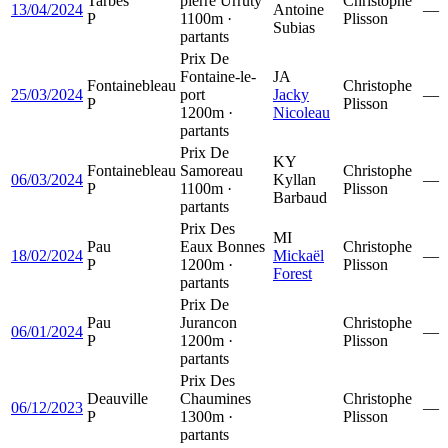
Tarbes
pierre Urruty
Christophe
13/04/2024
Antoine
—
P
1100m ·
Plisson
Subias
partants
Prix De
Fontaine-le-
JA
Fontainebleau
Christophe
25/03/2024
port
Jacky
—
P
Plisson
1200m ·
Nicoleau
partants
Prix De
KY
Fontainebleau
Samoreau
Christophe
06/03/2024
Kyllan
—
P
1100m ·
Plisson
Barbaud
partants
Prix Des
MI
Pau
Eaux Bonnes
Christophe
18/02/2024
Mickaël
—
P
1200m ·
Plisson
Forest
partants
Prix De
Pau
Jurancon
Christophe
06/01/2024
—
P
1200m ·
Plisson
partants
Prix Des
Deauville
Chaumines
Christophe
06/12/2023
—
P
1300m ·
Plisson
partants