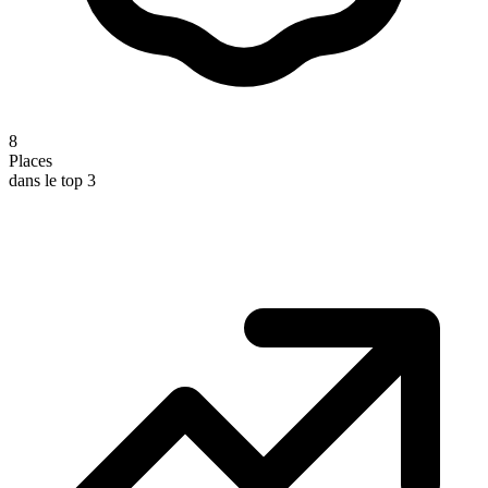
8
Places
dans le top 3