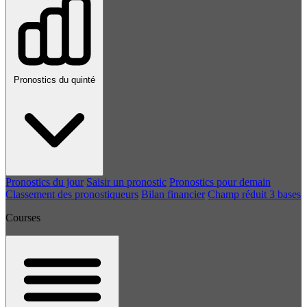
Pronostics du quinté
Pronostics du jour
Saisir un pronostic
Pronostics pour demain
Classement des pronostiqueurs
Bilan financier
Champ réduit 3 bases
Courses