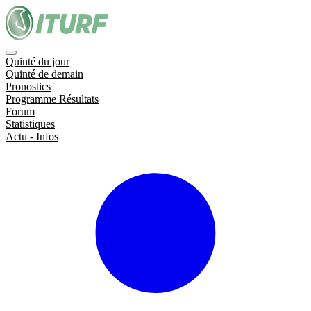
Quinté du jour
Quinté de demain
Pronostics
Programme Résultats
Forum
Statistiques
Actu - Infos