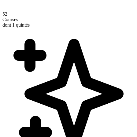
52
Courses
dont 1 quintés