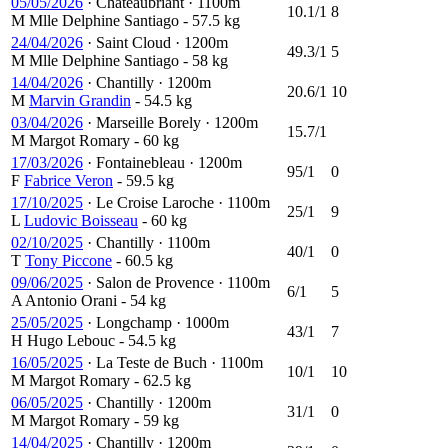
05/05/2026
·
Chateaubriant
·
1100m
10.1/1
8
M
Mlle Delphine Santiago
- 57.5 kg
24/04/2026
·
Saint Cloud
·
1200m
49.3/1
5
M
Mlle Delphine Santiago
- 58 kg
14/04/2026
·
Chantilly
·
1200m
20.6/1
10
M
Marvin Grandin
- 54.5 kg
03/04/2026
·
Marseille Borely
·
1200m
15.7/1
M
Margot Romary
- 60 kg
17/03/2026
·
Fontainebleau
·
1200m
95/1
0
F
Fabrice Veron
- 59.5 kg
17/10/2025
·
Le Croise Laroche
·
1100m
25/1
9
L
Ludovic Boisseau
- 60 kg
02/10/2025
·
Chantilly
·
1100m
40/1
0
T
Tony Piccone
- 60.5 kg
09/06/2025
·
Salon de Provence
·
1100m
6/1
5
A
Antonio Orani
- 54 kg
25/05/2025
·
Longchamp
·
1000m
43/1
7
H
Hugo Lebouc
- 54.5 kg
16/05/2025
·
La Teste de Buch
·
1100m
10/1
10
M
Margot Romary
- 62.5 kg
06/05/2025
·
Chantilly
·
1200m
31/1
0
M
Margot Romary
- 59 kg
14/04/2025
·
Chantilly
·
1200m