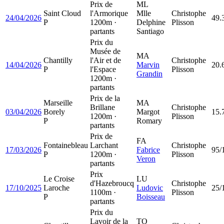
Prix de
ML
Saint Cloud
l'Armorique
Mlle
Christophe
24/04/2026
49.
P
1200m ·
Delphine
Plisson
partants
Santiago
Prix du
Musée de
MA
Chantilly
l'Air et de
Christophe
14/04/2026
Marvin
20.
P
l'Espace
Plisson
Grandin
1200m ·
partants
Prix de la
Marseille
MA
Brillane
Christophe
03/04/2026
Borely
Margot
15.
1200m ·
Plisson
P
Romary
partants
Prix de
FA
Fontainebleau
Larchant
Christophe
17/03/2026
Fabrice
95/
P
1200m ·
Plisson
Veron
partants
Prix
Le Croise
LU
d'Hazebroucq
Christophe
17/10/2025
Laroche
Ludovic
25/
1100m ·
Plisson
P
Boisseau
partants
Prix du
Lavoir de la
TO