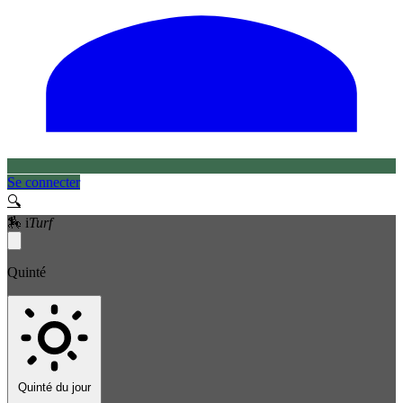
Se connecter
🔍
🏇
i
Turf
Quinté
Quinté du jour