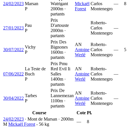
24/02/2023
Marsan
Watrigant
Mickaël
Carlos
—
8
P
2000m ·
Forest
Montenegro
partants
Prix
Roberto-
Pau
D'artouste
27/01/2023
Carlos
—
P
2000m ·
Montenegro
partants
Prix Des
AN
Roberto-
Vichy
Bignones
30/07/2022
Antoine
Carlos
—
5
P
1600m ·
Werlé
Montenegro
partants
Prix Pmu
La Teste de
Red Evil Ii
AN
Roberto-
07/06/2022
Buch
Salles
Antoine
Carlos
—
P
1400m ·
Werlé
Montenegro
partants
Prix De
AN
Roberto-
Tarbes
Lannemezan
30/04/2022
Antoine
Carlos
—
P
1100m ·
Werlé
Montenegro
partants
Course
Cote
Pl.
24/02/2023
·
Mont de Marsan
·
2000m
—
8
M
Mickaël Forest
- 56 kg