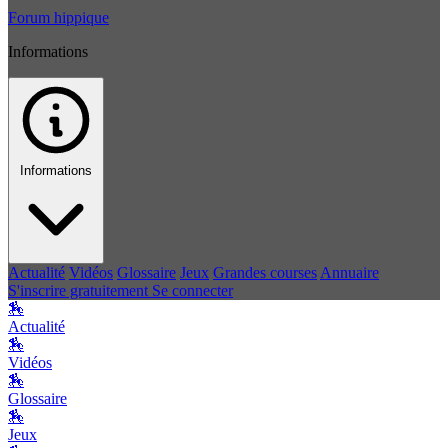
Forum hippique
Informations
Informations
Actualité
Vidéos
Glossaire
Jeux
Grandes courses
Annuaire
S'inscrire gratuitement
Se connecter
🏇
Actualité
🏇
Vidéos
🏇
Glossaire
🏇
Jeux