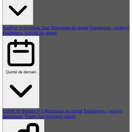
Analyse et pronostic
Jour
Historique du quinté
Entraîneurs / jockeys
Statistiques
Arrivée du quinté
Quinté de demain
Quinté de demain
J+1
Historique du quinté
Entraîneurs / jockeys
Statistiques
Toutes nos rubriques quinté