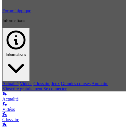
Forum hippique
Informations
Informations
Actualité
Vidéos
Glossaire
Jeux
Grandes courses
Annuaire
S'inscrire gratuitement
Se connecter
🏇
Actualité
🏇
Vidéos
🏇
Glossaire
🏇