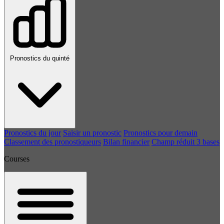
Pronostics du quinté
Pronostics du jour
Saisir un pronostic
Pronostics pour demain
Classement des pronostiqueurs
Bilan financier
Champ réduit 3 bases
Courses