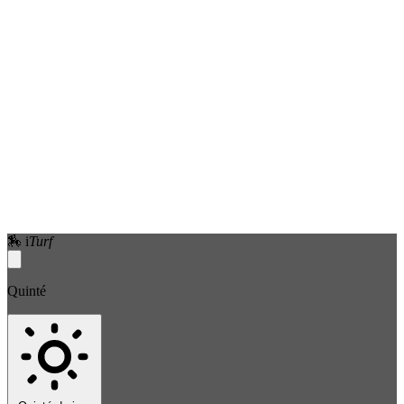
🏇
i
Turf
Quinté