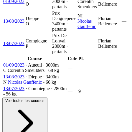
01/09/2023
3000m ·
Corentin
—
O
Bellemere
partants
Smeulders
Prix
NI
Dieppe
D'aigueperse
Florian
13/08/2023
Nicolas
—
O
3400m ·
Bellemere
Gauffenic
partants
Prix De
Compiegne
Lonval
Florian
13/07/2023
—
P
2800m ·
Bellemere
partants
Course
Cote
Pl.
01/09/2023
·
Auteuil
·
3000m
—
C
Corentin Smeulders
- 68 kg
13/08/2023
·
Dieppe
·
3400m
—
N
Nicolas Gauffenic
- 66 kg
13/07/2023
·
Compiegne
·
2800m
—
9
- 56 kg
Voir toutes les courses