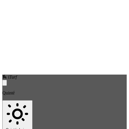
🏇
i
Turf
Quinté