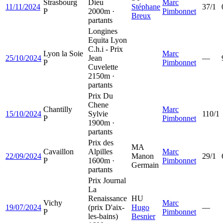
Strasbourg
Dieu
Marc
11/11/2024
Stéphane
37/1
P
2000m ·
Pimbonnet
Breux
partants
Longines
Equita Lyon
C.h.i - Prix
Lyon la Soie
Marc
25/10/2024
Jean
—
P
Pimbonnet
Cuvelette
2150m ·
partants
Prix Du
Chene
Chantilly
Marc
15/10/2024
Sylvie
110/1
P
Pimbonnet
1900m ·
partants
Prix des
MA
Cavaillon
Alpilles
Marc
22/09/2024
Manon
29/1
P
1600m ·
Pimbonnet
Germain
partants
Prix Journal
La
Renaissance
HU
Vichy
Marc
19/07/2024
(prix D'aix-
Hugo
—
P
Pimbonnet
les-bains)
Besnier