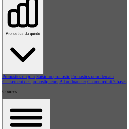
Pronostics du quinté
Pronostics du jour
Saisir un pronostic
Pronostics pour demain
Classement des pronostiqueurs
Bilan financier
Champ réduit 3 bases
Courses