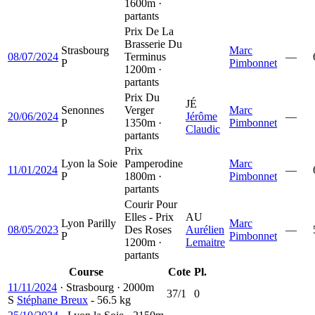
1600m ·
partants
Prix De La
Brasserie Du
Strasbourg
Marc
08/07/2024
Terminus
—
P
Pimbonnet
1200m ·
partants
Prix Du
JÉ
Senonnes
Verger
Marc
20/06/2024
Jérôme
—
P
1350m ·
Pimbonnet
Claudic
partants
Prix
Lyon la Soie
Pamperodine
Marc
11/01/2024
—
P
1800m ·
Pimbonnet
partants
Courir Pour
Elles - Prix
AU
Lyon Parilly
Marc
08/05/2023
Des Roses
Aurélien
—
P
Pimbonnet
1200m ·
Lemaitre
partants
Course
Cote
Pl.
11/11/2024
·
Strasbourg
·
2000m
37/1
0
S
Stéphane Breux
- 56.5 kg