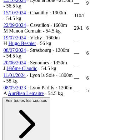
25/10/2024
·
Lyon la Soie
·
2150m
—
9
- 56.5 kg
15/10/2024
·
Chantilly
·
1900m
110/1
- 54.5 kg
22/09/2024
·
Cavaillon
·
1600m
29/1
6
M
Manon Germain
- 54.5 kg
19/07/2024
·
Vichy
·
1600m
—
H
Hugo Besnier
- 56 kg
08/07/2024
·
Strasbourg
·
1200m
—
6
- 54.5 kg
20/06/2024
·
Senonnes
·
1350m
—
J
Jérôme Claudic
- 54.5 kg
11/01/2024
·
Lyon la Soie
·
1800m
—
6
- 58 kg
08/05/2023
·
Lyon Parilly
·
1200m
—
5
A
Aurélien Lemaitre
- 54.5 kg
Voir toutes les courses