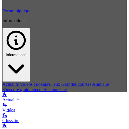
Forum hippique
Informations
Informations
Actualité
Vidéos
Glossaire
Jeux
Grandes courses
Annuaire
S'inscrire gratuitement
Se connecter
🏇
Actualité
🏇
Vidéos
🏇
Glossaire
🏇