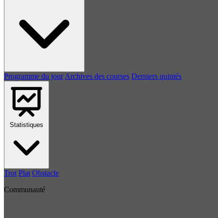
Programme du jour
Archives des courses
Derniers quintés
Statistiques
Trot
Plat
Obstacle
Communauté