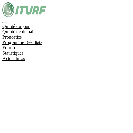
Quinté du jour
Quinté de demain
Pronostics
Programme Résultats
Forum
Statistiques
Actu - Infos