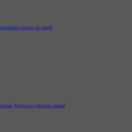
tatistiques
Arrivée du quinté
istiques
Toutes nos rubriques quinté