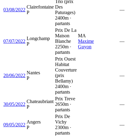
Trio (prix
Clairefontaine
Des
03/08/2022
—
P
Paturages)
2400m ·
partants
Prix De La
Maison
MA
Longchamp
07/07/2022
Blanche
Maxime
—
P
2250m ·
Guyon
partants
Prix Ouest
Habitat
Couverture
Nantes
20/06/2022
(prix
—
P
Bellamy)
2400m ·
partants
Prix Treve
Chateaubriant
30/05/2022
2650m ·
—
P
partants
Prix De
Angers
Vichy
09/05/2022
—
P
2300m ·
partants