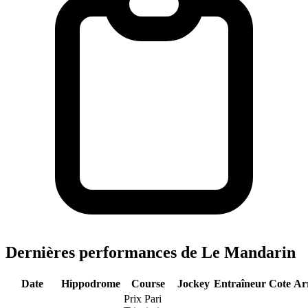
Dernières performances de Le Mandarin
Date
Hippodrome
Course
Jockey
Entraîneur
Cote
Ar
Prix Pari