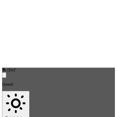
🏇
i
Turf
Quinté