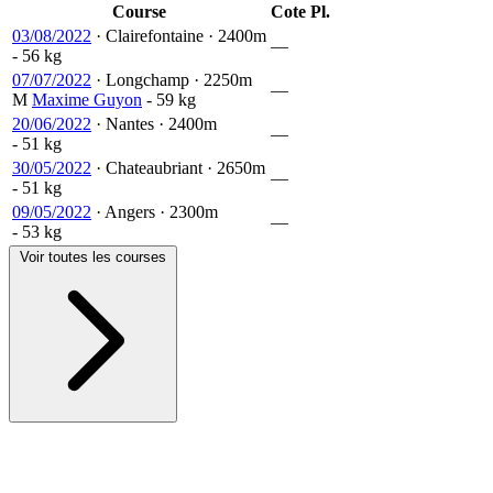
Course
Cote
Pl.
03/08/2022
·
Clairefontaine
·
2400m
—
- 56 kg
07/07/2022
·
Longchamp
·
2250m
—
M
Maxime Guyon
- 59 kg
20/06/2022
·
Nantes
·
2400m
—
- 51 kg
30/05/2022
·
Chateaubriant
·
2650m
—
- 51 kg
09/05/2022
·
Angers
·
2300m
—
- 53 kg
Voir toutes les courses