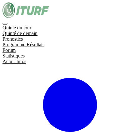
Quinté du jour
Quinté de demain
Pronostics
Programme Résultats
Forum
Statistiques
Actu - Infos