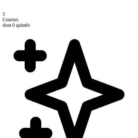
5
Courses
dont 0 quintés