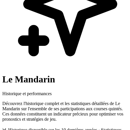
Le Mandarin
Historique et performances
Découvrez l'historique complet et les statistiques détaillées de
Le
Mandarin
sur l'ensemble de ses participations aux courses quintés.
Ces données constituent un indicateur précieux pour optimiser vos
pronostics et stratégies de jeu.
📊 Historique disponible sur les 10 dernières années · Statistiques