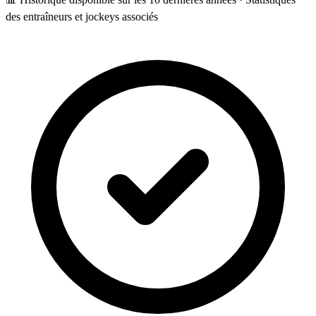
des entraîneurs et jockeys associés