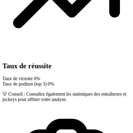
Taux de réussite
Taux de victoire
0%
Taux de podium (top 3)
0%
💡 Conseil :
Consultez également les statistiques des entraîneurs et
jockeys pour affiner votre analyse.