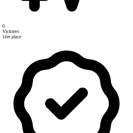
0
Victoires
1ère place