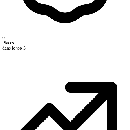
0
Places
dans le top 3