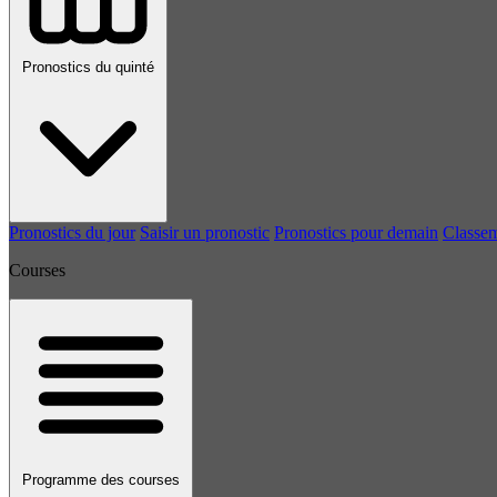
Pronostics du quinté
Pronostics du jour
Saisir un pronostic
Pronostics pour demain
Classem
Courses
Programme des courses