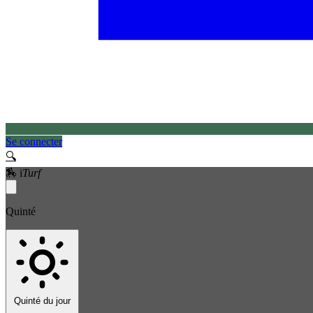
Se connecter
🔍
🏇
i
Turf
Quinté
Quinté du jour