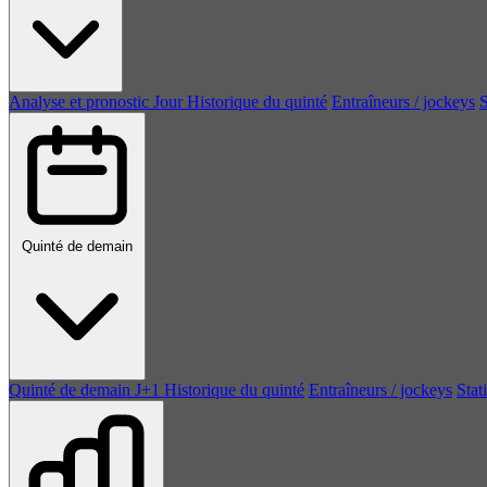
Analyse et pronostic
Jour
Historique du quinté
Entraîneurs / jockeys
S
Quinté de demain
Quinté de demain
J+1
Historique du quinté
Entraîneurs / jockeys
Stat