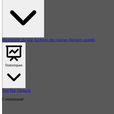
Programme du jour
Archives des courses
Derniers quintés
Statistiques
Trot
Plat
Obstacle
Communauté