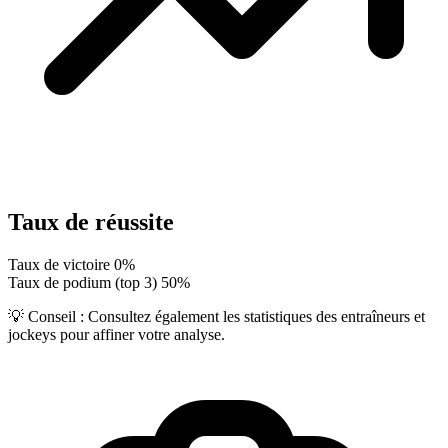
Taux de réussite
Taux de victoire
0%
Taux de podium (top 3)
50%
💡 Conseil :
Consultez également les statistiques des entraîneurs et
jockeys pour affiner votre analyse.