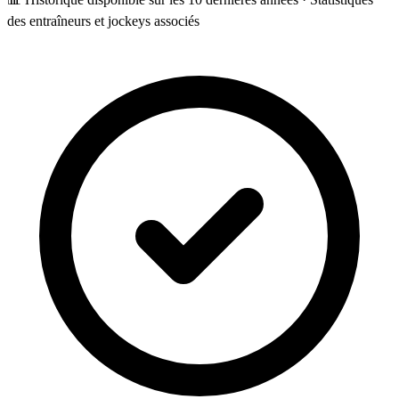
des entraîneurs et jockeys associés