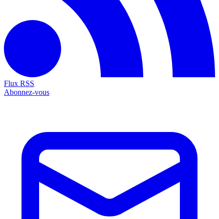
Flux RSS
Abonnez-vous