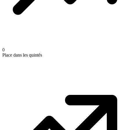
0
Place dans les quintés