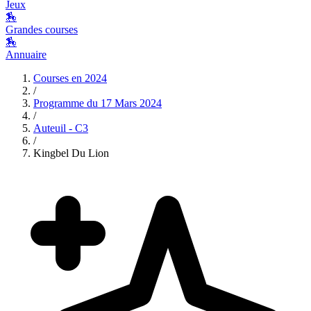
Jeux
🏇
Grandes courses
🏇
Annuaire
Courses en
2024
/
Programme du
17 Mars 2024
/
Auteuil - C3
/
Kingbel Du Lion