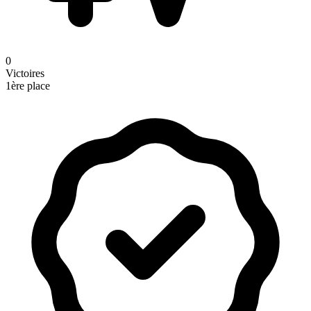
0
Victoires
1ère place