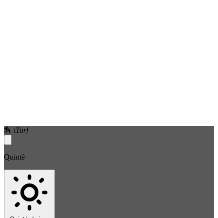
🏇
i
Turf
Quinté