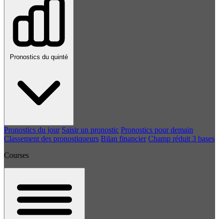
Pronostics du quinté
Pronostics du jour
Saisir un pronostic
Pronostics pour demain
Classement des pronostiqueurs
Bilan financier
Champ réduit 3 bases
Courses