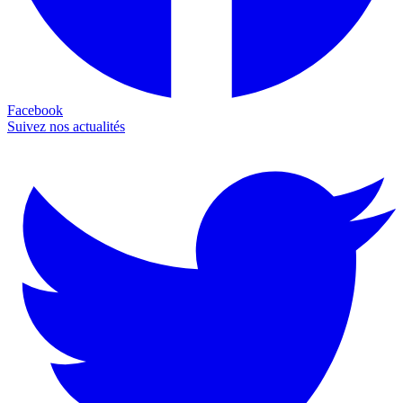
Facebook
Suivez nos actualités