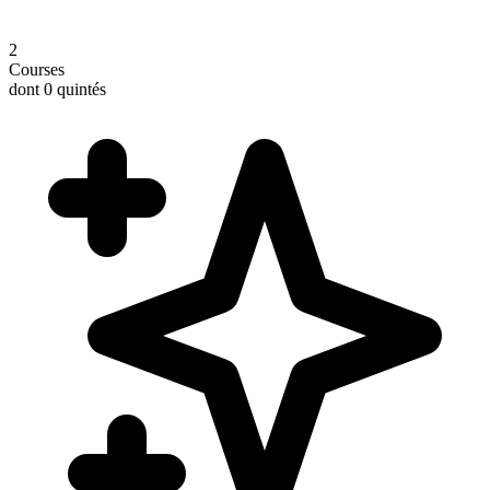
2
Courses
dont 0 quintés