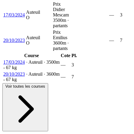
Prix
Didier
Auteuil
17/03/2024
Mescam
—
3
O
3500m ·
partants
Prix
Auteuil
Emilius
20/10/2023
—
7
O
3600m ·
partants
Course
Cote
Pl.
17/03/2024
·
Auteuil
·
3500m
—
3
- 67 kg
20/10/2023
·
Auteuil
·
3600m
—
7
- 67 kg
Voir toutes les courses