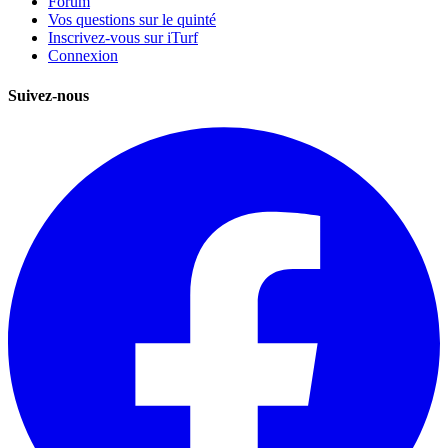
Forum
Vos questions sur le quinté
Inscrivez-vous sur iTurf
Connexion
Suivez-nous