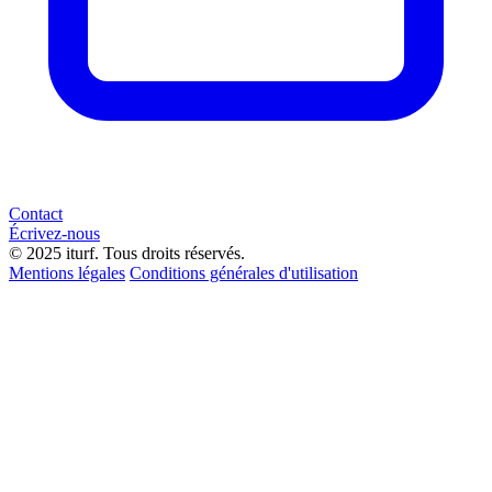
Contact
Écrivez-nous
© 2025 iturf. Tous droits réservés.
Mentions légales
Conditions générales d'utilisation