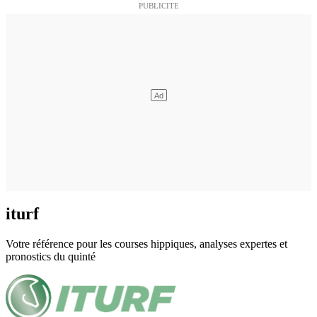
iturf
Votre référence pour les courses hippiques, analyses expertes et
pronostics du quinté