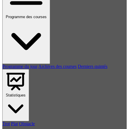
Programme des courses
Programme du jour
Archives des courses
Derniers quintés
Statistiques
Trot
Plat
Obstacle