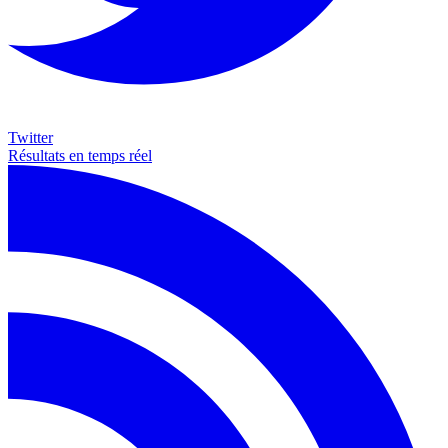
Twitter
Résultats en temps réel