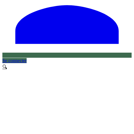
Se connecter
🔍