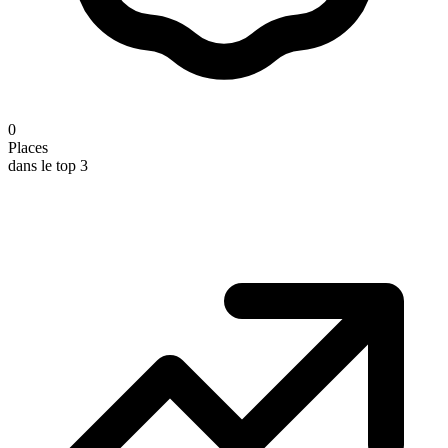
0
Places
dans le top 3