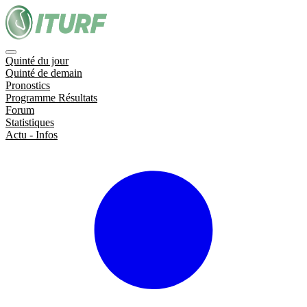
Quinté du jour
Quinté de demain
Pronostics
Programme Résultats
Forum
Statistiques
Actu - Infos