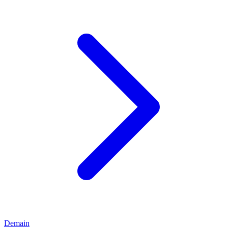
Demain