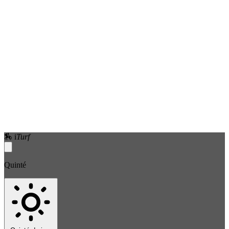
🏇
i
Turf
Quinté