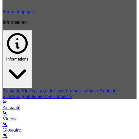
Forum hippique
Informations
Informations
Actualité
Vidéos
Glossaire
Jeux
Grandes courses
Annuaire
S'inscrire gratuitement
Se connecter
🏇
Actualité
🏇
Vidéos
🏇
Glossaire
🏇