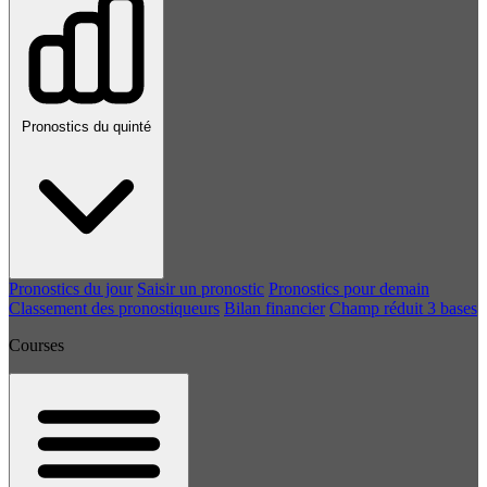
Pronostics du quinté
Pronostics du jour
Saisir un pronostic
Pronostics pour demain
Classement des pronostiqueurs
Bilan financier
Champ réduit 3 bases
Courses