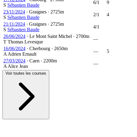
6/1
9
S
Sébastien Baude
23/11/2024
·
Graignes
·
2725m
2/1
4
S
Sébastien Baude
21/11/2024
·
Graignes
·
2725m
4/1
S
Sébastien Baude
26/06/2024
·
Le Mont Saint Michel
·
2700m
—
T
Thomas Levesque
16/06/2024
·
Cherbourg
·
2650m
—
5
A
Adrien Ernault
27/03/2024
·
Caen
·
2200m
—
A
Alice Jean
Voir toutes les courses