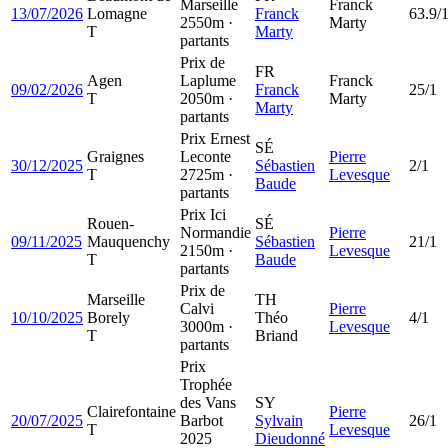
Marseille
Franck
13/07/2026
Lomagne
Franck
63.9/
2550m ·
Marty
T
Marty
partants
Prix de
FR
Agen
Laplume
Franck
09/02/2026
Franck
25/1
T
2050m ·
Marty
Marty
partants
Prix Ernest
SÉ
Graignes
Leconte
Pierre
30/12/2025
Sébastien
2/1
T
2725m ·
Levesque
Baude
partants
Prix Ici
Rouen-
SÉ
Normandie
Pierre
09/11/2025
Mauquenchy
Sébastien
21/1
2150m ·
Levesque
T
Baude
partants
Prix de
Marseille
TH
Calvi
Pierre
10/10/2025
Borely
Théo
4/1
3000m ·
Levesque
T
Briand
partants
Prix
Trophée
des Vans
SY
Clairefontaine
Pierre
20/07/2025
Barbot
Sylvain
26/1
T
Levesque
2025
Dieudonné