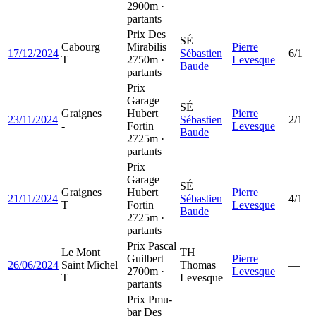
2900m ·
partants
Prix Des
SÉ
Cabourg
Mirabilis
Pierre
17/12/2024
Sébastien
6/1
T
2750m ·
Levesque
Baude
partants
Prix
Garage
SÉ
Graignes
Hubert
Pierre
23/11/2024
Sébastien
2/1
-
Fortin
Levesque
Baude
2725m ·
partants
Prix
Garage
SÉ
Graignes
Hubert
Pierre
21/11/2024
Sébastien
4/1
T
Fortin
Levesque
Baude
2725m ·
partants
Prix Pascal
Le Mont
TH
Guilbert
Pierre
26/06/2024
Saint Michel
Thomas
—
2700m ·
Levesque
T
Levesque
partants
Prix Pmu-
bar Des