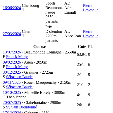
Sports
AD
Cherbourg
Pierre
16/06/2024
Beaumont-
Adrien
—
T
Levesque
hague
Ernault
2650m ·
partants
Prix
Caen
D'olendon
AL
Pierre
27/03/2024
—
T
2200m ·
Alice Jean
Levesque
partants
Course
Cote
Pl.
13/07/2026
·
Beaumont de Lomagne
·
2550m
63.9/1
0
F
Franck Marty
09/02/2026
·
Agen
·
2050m
25/1
6
F
Franck Marty
30/12/2025
·
Graignes
·
2725m
2/1
9
S
Sébastien Baude
09/11/2025
·
Rouen-Mauquenchy
·
2150m
21/1
2
S
Sébastien Baude
10/10/2025
·
Marseille Borely
·
3000m
4/1
9
T
Théo Briand
20/07/2025
·
Clairefontaine
·
2900m
26/1
8
S
Sylvain Dieudonné
17/12/2024
·
Cabourg
·
2750m