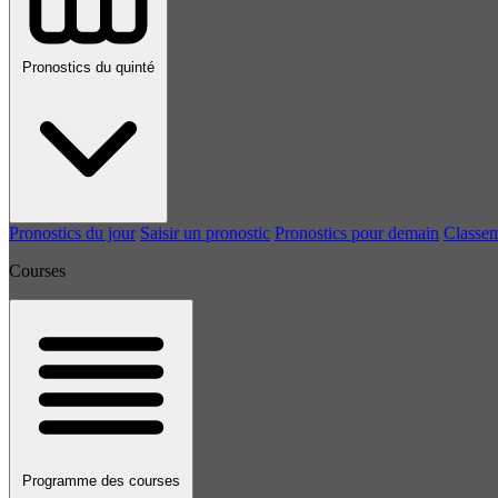
Pronostics du quinté
Pronostics du jour
Saisir un pronostic
Pronostics pour demain
Classem
Courses
Programme des courses