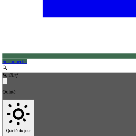
Se connecter
🔍
🏇
i
Turf
Quinté
Quinté du jour