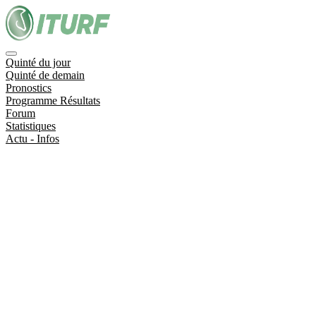
Quinté du jour
Quinté de demain
Pronostics
Programme Résultats
Forum
Statistiques
Actu - Infos