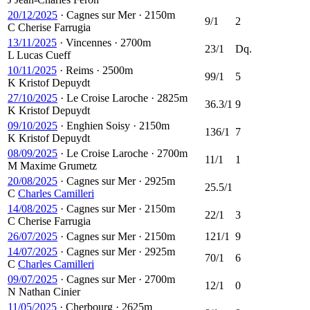
20/12/2025
·
Cagnes sur Mer
·
2150m
9/1
2
C
Cherise Farrugia
13/11/2025
·
Vincennes
·
2700m
23/1
Dq.
L
Lucas Cueff
10/11/2025
·
Reims
·
2500m
99/1
5
K
Kristof Depuydt
27/10/2025
·
Le Croise Laroche
·
2825m
36.3/1
9
K
Kristof Depuydt
09/10/2025
·
Enghien Soisy
·
2150m
136/1
7
K
Kristof Depuydt
08/09/2025
·
Le Croise Laroche
·
2700m
11/1
1
M
Maxime Grumetz
20/08/2025
·
Cagnes sur Mer
·
2925m
25.5/1
C
Charles Camilleri
14/08/2025
·
Cagnes sur Mer
·
2150m
22/1
3
C
Cherise Farrugia
26/07/2025
·
Cagnes sur Mer
·
2150m
121/1
9
14/07/2025
·
Cagnes sur Mer
·
2925m
70/1
6
C
Charles Camilleri
09/07/2025
·
Cagnes sur Mer
·
2700m
12/1
0
N
Nathan Cinier
11/05/2025
·
Cherbourg
·
2625m