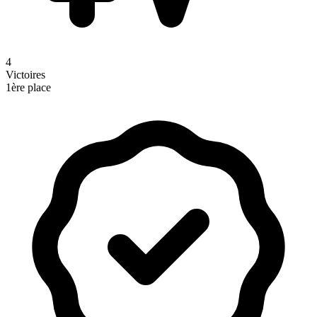
4
Victoires
1ère place