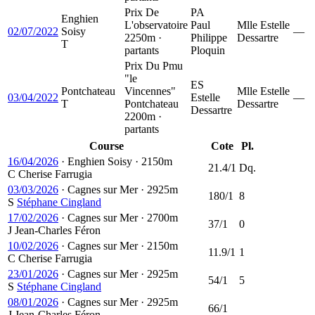
Prix De
PA
Enghien
L'observatoire
Paul
Mlle Estelle
02/07/2022
Soisy
—
2250m ·
Philippe
Dessartre
T
partants
Ploquin
Prix Du Pmu
"le
ES
Pontchateau
Vincennes"
Mlle Estelle
03/04/2022
Estelle
—
T
Pontchateau
Dessartre
Dessartre
2200m ·
partants
Course
Cote
Pl.
16/04/2026
·
Enghien Soisy
·
2150m
21.4/1
Dq.
C
Cherise Farrugia
03/03/2026
·
Cagnes sur Mer
·
2925m
180/1
8
S
Stéphane Cingland
17/02/2026
·
Cagnes sur Mer
·
2700m
37/1
0
J
Jean-Charles Féron
10/02/2026
·
Cagnes sur Mer
·
2150m
11.9/1
1
C
Cherise Farrugia
23/01/2026
·
Cagnes sur Mer
·
2925m
54/1
5
S
Stéphane Cingland
08/01/2026
·
Cagnes sur Mer
·
2925m
66/1
J
Jean-Charles Féron