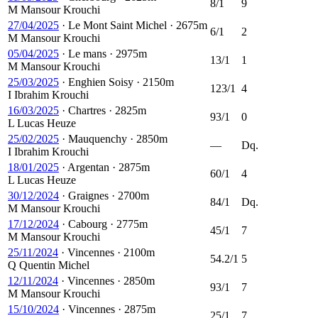
8/1
9
M
Mansour Krouchi
27/04/2025
·
Le Mont Saint Michel
·
2675m
6/1
2
M
Mansour Krouchi
05/04/2025
·
Le mans
·
2975m
13/1
1
M
Mansour Krouchi
25/03/2025
·
Enghien Soisy
·
2150m
123/1
4
I
Ibrahim Krouchi
16/03/2025
·
Chartres
·
2825m
93/1
0
L
Lucas Heuze
25/02/2025
·
Mauquenchy
·
2850m
—
Dq.
I
Ibrahim Krouchi
18/01/2025
·
Argentan
·
2875m
60/1
4
L
Lucas Heuze
30/12/2024
·
Graignes
·
2700m
84/1
Dq.
M
Mansour Krouchi
17/12/2024
·
Cabourg
·
2775m
45/1
7
M
Mansour Krouchi
25/11/2024
·
Vincennes
·
2100m
54.2/1
5
Q
Quentin Michel
12/11/2024
·
Vincennes
·
2850m
93/1
7
M
Mansour Krouchi
15/10/2024
·
Vincennes
·
2875m
25/1
7