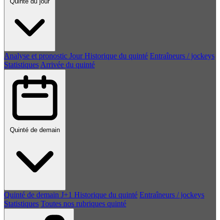
Quinté du jour
Analyse et pronostic
Jour
Historique du quinté
Entraîneurs / jockeys
Statistiques
Arrivée du quinté
Quinté de demain
Quinté de demain
J+1
Historique du quinté
Entraîneurs / jockeys
Statistiques
Toutes nos rubriques quinté