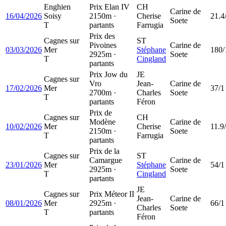
Enghien
Prix Elan IV
CH
Carine de
16/04/2026
Soisy
2150m ·
Cherise
21.4
Soete
T
partants
Farrugia
Prix des
Cagnes sur
ST
Pivoines
Carine de
03/03/2026
Mer
Stéphane
180/
2925m ·
Soete
T
Cingland
partants
Prix Jow du
JE
Cagnes sur
Vro
Jean-
Carine de
17/02/2026
Mer
37/1
2700m ·
Charles
Soete
T
partants
Féron
Prix de
Cagnes sur
CH
Modène
Carine de
10/02/2026
Mer
Cherise
11.9
2150m ·
Soete
T
Farrugia
partants
Prix de la
Cagnes sur
ST
Camargue
Carine de
23/01/2026
Mer
Stéphane
54/1
2925m ·
Soete
T
Cingland
partants
JE
Cagnes sur
Prix Méteor II
Jean-
Carine de
08/01/2026
Mer
2925m ·
66/1
Charles
Soete
T
partants
Féron