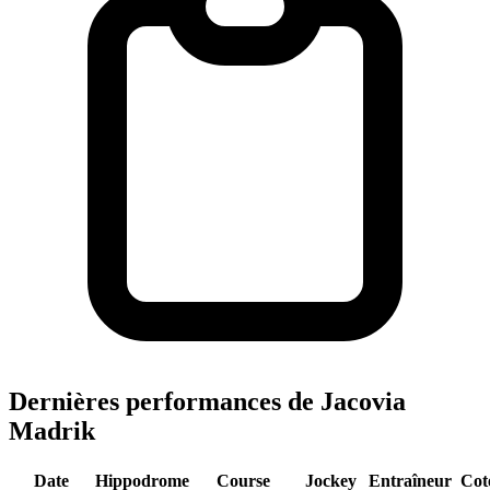
Dernières performances de Jacovia
Madrik
Date
Hippodrome
Course
Jockey
Entraîneur
Cot