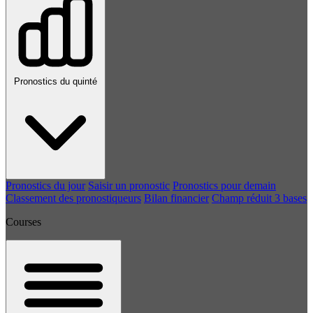
Pronostics du quinté
Pronostics du jour
Saisir un pronostic
Pronostics pour demain
Classement des pronostiqueurs
Bilan financier
Champ réduit 3 bases
Courses