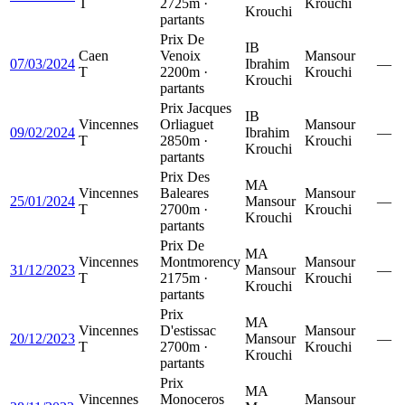
T
2725m ·
Krouchi
Krouchi
partants
Prix De
IB
Caen
Venoix
Mansour
07/03/2024
Ibrahim
—
T
2200m ·
Krouchi
Krouchi
partants
Prix Jacques
IB
Vincennes
Orliaguet
Mansour
09/02/2024
Ibrahim
—
T
2850m ·
Krouchi
Krouchi
partants
Prix Des
MA
Vincennes
Baleares
Mansour
25/01/2024
Mansour
—
T
2700m ·
Krouchi
Krouchi
partants
Prix De
MA
Vincennes
Montmorency
Mansour
31/12/2023
Mansour
—
T
2175m ·
Krouchi
Krouchi
partants
Prix
MA
Vincennes
D'estissac
Mansour
20/12/2023
Mansour
—
T
2700m ·
Krouchi
Krouchi
partants
Prix
MA
Vincennes
Monoceros
Mansour