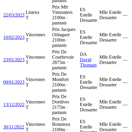
partants
Prix Mfr
ES
Lisieux
Vimoutiers
Mlle Estelle
22/03/2023
Estelle
—
T
2100m ·
Dessartre
Dessartre
partants
Prix Jacques
ES
Vincennes
Orliaguet
Mlle Estelle
10/02/2023
Estelle
—
T
2100m ·
Dessartre
Dessartre
partants
Prix De
DA
Vincennes
Courbevoie
Mlle Estelle
23/01/2023
David
—
T
2875m ·
Dessartre
Thomain
partants
Prix De
ES
Vincennes
Montfort
Mlle Estelle
09/01/2023
Estelle
—
T
2100m ·
Dessartre
Dessartre
partants
Prix De
ES
Vincennes
Dordives
Mlle Estelle
13/12/2022
Estelle
—
T
2175m ·
Dessartre
Dessartre
partants
Prix De
ES
Vincennes
Bonnieux
Mlle Estelle
30/11/2022
Estelle
—
T
2100m ·
Dessartre