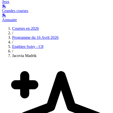
Jeux
🏇
Grandes courses
🏇
Annuaire
Courses en
2026
/
Programme du
16 Avril 2026
/
Enghien Soisy - C8
/
Jacovia Madrik