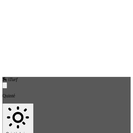
🏇
i
Turf
Quinté