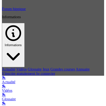
Forum hippique
Informations
Informations
Actualité
Vidéos
Glossaire
Jeux
Grandes courses
Annuaire
S'inscrire gratuitement
Se connecter
🏇
Actualité
🏇
Vidéos
🏇
Glossaire
🏇