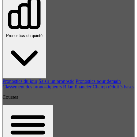
Pronostics du quinté
Pronostics du jour
Saisir un pronostic
Pronostics pour demain
Classement des pronostiqueurs
Bilan financier
Champ réduit 3 bases
Courses